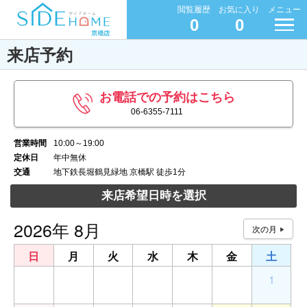
閲覧履歴
お気に入り
メニュー
0
0
来店予約
お電話での予約はこちら
06-6355-7111
営業時間
10:00～19:00
定休日
年中無休
交通
地下鉄長堀鶴見緑地 京橋駅 徒歩1分
来店希望日時を選択
2026年 8月
日
月
火
水
木
金
土
26
27
28
29
30
31
1