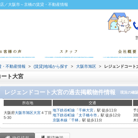
橋店／大阪市～京橋の賃貸・不動産情報
営
貸・不動産情報
>
(賃貸)地域から探す
>
大阪市旭区
>
レジェンドコート
コート大宮
レジェンドコート大宮
の過去掲載物件情報
現況の確
所在地
交通
地下鉄谷町線
「
千林大宮
」駅 徒歩11分
予
大阪府
大阪市旭区
大宮
４丁目
地下鉄谷町線
「
太子橋今市
」駅 徒歩12分
3
5-30
京阪本線
「
千林
」駅 徒歩11分
木
物件情報
周辺施設