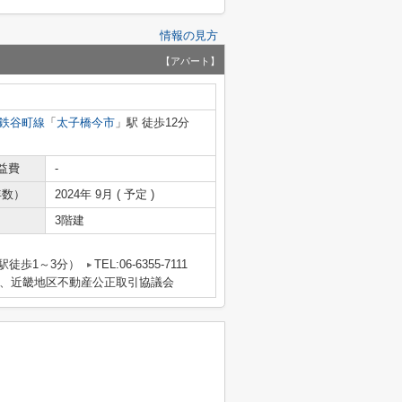
情報の見方
【アパート】
鉄谷町線
「
太子橋今市
」駅 徒歩12分
益費
-
年数）
2024年 9月 ( 予定 )
3階建
駅徒歩1～3分）
TEL:06-6355-7111
、近畿地区不動産公正取引協議会