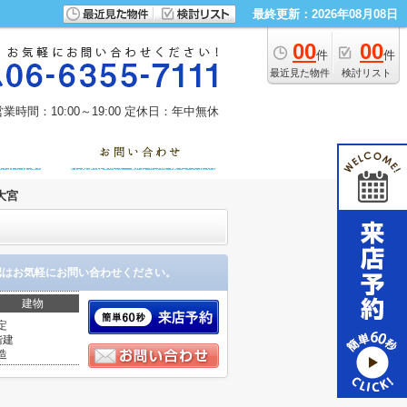
最終更新：2026年08月08日
00
00
件
件
最近見た物件
検討リスト
業時間：10:00～19:00
定休日：年中無休
大宮
認はお気軽にお問い合わせください。
建物
定
階建
造