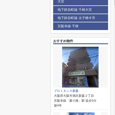
大宮
地下鉄谷町線 千林大宮
地下鉄谷町線 太子橋今市
京阪本線 千林
おすすめ物件
プロミネンス新森
大阪府大阪市旭区新森２丁目
京阪本線「森小路」駅 徒歩5分
築4年