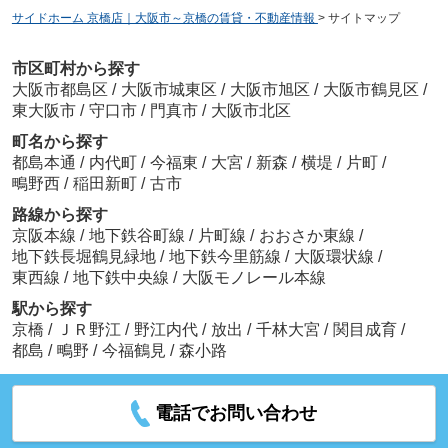
サイドホーム 京橋店｜大阪市～京橋の賃貸・不動産情報
>
サイトマップ
市区町村から探す
大阪市都島区
/
大阪市城東区
/
大阪市旭区
/
大阪市鶴見区
/
東大阪市
/
守口市
/
門真市
/
大阪市北区
町名から探す
都島本通
/
内代町
/
今福東
/
大宮
/
新森
/
横堤
/
片町
/
鴫野西
/
稲田新町
/
古市
路線から探す
京阪本線
/
地下鉄谷町線
/
片町線
/
おおさか東線
/
地下鉄長堀鶴見緑地
/
地下鉄今里筋線
/
大阪環状線
/
東西線
/
地下鉄中央線
/
大阪モノレール本線
駅から探す
京橋
/
ＪＲ野江
/
野江内代
/
放出
/
千林大宮
/
関目成育
/
都島
/
鴫野
/
今福鶴見
/
森小路
電話でお問い合わせ