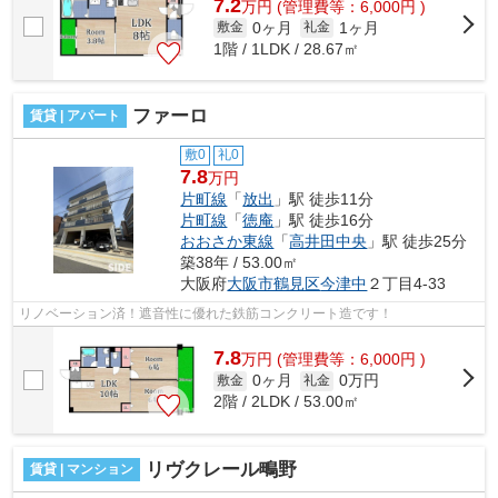
7.2
万
円
(管理費等：6,000円 )
0ヶ月
1ヶ月
敷金
礼金
1階 / 1LDK / 28.67㎡
ファーロ
賃貸 | アパート
敷0
礼0
7.8
万円
片町線
「
放出
」駅 徒歩11分
片町線
「
徳庵
」駅 徒歩16分
おおさか東線
「
高井田中央
」駅 徒歩25分
築38年 / 53.00㎡
大阪府
大阪市鶴見区
今津中
２丁目4-33
リノベーション済！遮音性に優れた鉄筋コンクリート造です！
7.8
万
円
(管理費等：6,000円 )
0ヶ月
0万円
敷金
礼金
2階 / 2LDK / 53.00㎡
リヴクレール鴫野
賃貸 | マンション