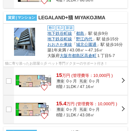
LEGALAND+猫 MIYAKOJIMA
賃貸 | マンション
敷0
礼0
新築
地下鉄谷町線
「
都島
」駅 徒歩9分
地下鉄谷町線
「
野江内代
」駅 徒歩15分
おおさか東線
「
城北公園通
」駅 徒歩16分
築1年未満 / 43.08㎡～47.16㎡
大阪府
大阪市都島区
高倉町
１丁目5-7
猫に寄り添ったお部屋☆彡 ペット専門ドクターのサポート付き！
15
万
円
(管理費等：10,000円 )
0ヶ月
0ヶ月
敷金
礼金
8階 / 1LDK / 47.16㎡
15.4
万
円
(管理費等：10,000円 )
0ヶ月
0ヶ月
敷金
礼金
8階 / 1LDK / 43.08㎡