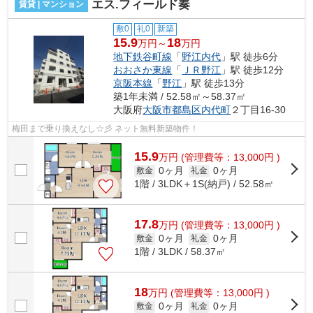
エス.フィールド奏
賃貸 | マンション
敷0
礼0
新築
15.9
18
万円～
万円
地下鉄谷町線
「
野江内代
」駅 徒歩6分
おおさか東線
「
ＪＲ野江
」駅 徒歩12分
京阪本線
「
野江
」駅 徒歩13分
築1年未満 / 52.58㎡～58.37㎡
大阪府
大阪市都島区
内代町
２丁目16-30
梅田まで乗り換えなし☆彡 ネット無料新築物件！
15.9
万
円
(管理費等：13,000円 )
0ヶ月
0ヶ月
敷金
礼金
1階 / 3LDK＋1S(納戸) / 52.58㎡
17.8
万
円
(管理費等：13,000円 )
0ヶ月
0ヶ月
敷金
礼金
1階 / 3LDK / 58.37㎡
18
万
円
(管理費等：13,000円 )
0ヶ月
0ヶ月
敷金
礼金