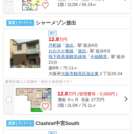
1階 / 2LDK / 55.24㎡
シャーメゾン放出
賃貸 | アパート
敷0
12.8
万円
片町線
「
放出
」駅 徒歩6分
おおさか東線
「
放出
」駅 徒歩6分
地下鉄長堀鶴見緑地
「
今福鶴見
」駅 徒歩
21分
築8年 / 75.11㎡
大阪府
大阪市鶴見区
放出東
２丁目20-24
豪華設備の人気物件！南向き角部屋です！
12.8
万
円
(管理費等：5,000円 )
0ヶ月
27万円
敷金
礼金
2階 / 2LDK / 75.11㎡
Clashist中宮South
賃貸 | アパート
敷0