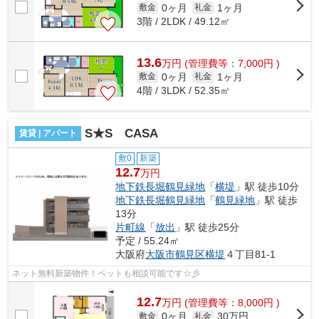
0ヶ月
1ヶ月
敷金
礼金
3階 / 2LDK / 49.12㎡
13.6
万
円
(管理費等：7,000円 )
0ヶ月
1ヶ月
敷金
礼金
4階 / 3LDK / 52.35㎡
S★S CASA
賃貸 | アパート
敷0
新築
12.7
万円
地下鉄長堀鶴見緑地
「
横堤
」駅 徒歩10分
地下鉄長堀鶴見緑地
「
鶴見緑地
」駅 徒歩
13分
片町線
「
放出
」駅 徒歩25分
予定 / 55.24㎡
大阪府
大阪市鶴見区
横堤
４丁目81-1
ネット無料新築物件！ペットも相談可能です☆彡
12.7
万
円
(管理費等：8,000円 )
0ヶ月
30万円
敷金
礼金