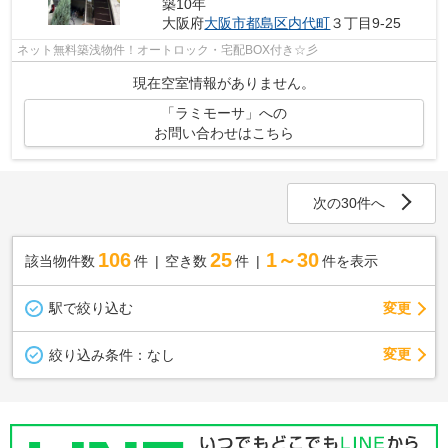
築10年
大阪府
大阪市都島区
内代町
３丁目9-25
ネット無料築浅物件！オートロック・宅配BOX付き☆彡
現在空室情報がありません。
「ラミモーサ」への
お問い合わせはこちら
次の30件へ
106
25
1～30
該当物件数
件
空き数
件
件を表示
駅で絞り込む
変更
変更
絞り込み条件：
なし