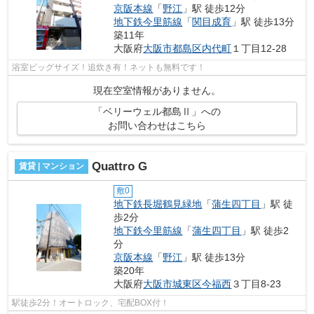
京阪本線
「
野江
」駅 徒歩12分
地下鉄今里筋線
「
関目成育
」駅 徒歩13分
築11年
大阪府
大阪市都島区
内代町
１丁目12-28
浴室ビッグサイズ！追炊き有！ネットも無料です！
現在空室情報がありません。
「ベリーウェル都島Ⅱ」への
お問い合わせはこちら
Quattro G
賃貸 | マンション
敷0
地下鉄長堀鶴見緑地
「
蒲生四丁目
」駅 徒
歩2分
地下鉄今里筋線
「
蒲生四丁目
」駅 徒歩2
分
京阪本線
「
野江
」駅 徒歩13分
築20年
大阪府
大阪市城東区
今福西
３丁目8-23
駅徒歩2分！オートロック、宅配BOX付！