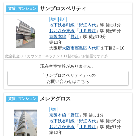
サンプロスペリティ
賃貸 | マンション
敷0
礼0
地下鉄谷町線
「
野江内代
」駅 徒歩1分
おおさか東線
「
ＪＲ野江
」駅 徒歩9分
京阪本線
「
野江
」駅 徒歩10分
築13年
大阪府
大阪市都島区
内代町
１丁目2－16
敷金礼金０！カウンターキッチン！11帖の広いお部屋です☆彡
現在空室情報がありません。
「サンプロスペリティ」への
お問い合わせはこちら
メレアグロス
賃貸 | マンション
敷0
京阪本線
「
野江
」駅 徒歩1分
地下鉄谷町線
「
野江内代
」駅 徒歩9分
おおさか東線
「
ＪＲ野江
」駅 徒歩1分
築12年