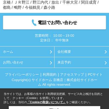
京橋
/
ＪＲ野江
/
野江内代
/
放出
/
千林大宮
/
関目成育
/
都島
/
鴫野
/
今福鶴見
/
森小路
電話でお問い合わせ
営業時間：
10:00～19:00
定休日：
年中無休
ホーム
会社概要
お問い合わせ
来店予約
プライバシーポリシー
利用規約
アクセスマップ
PCサイト
Copyright(c) サイドホーム 京橋店｜株式会社サイドホー
ム All rights reserved.
当サイトでは、お客様の当サイト利用状況把握、サービス向上検討を目的と
して、クッキー（Cookie）を使用しています。
詳しくは、当社の
「Cookieの取扱いについて」
をご確認ください。