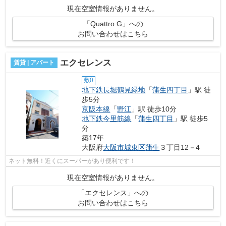
現在空室情報がありません。
「Quattro G」への
お問い合わせはこちら
エクセレンス
賃貸 | アパート
敷0
地下鉄長堀鶴見緑地
「
蒲生四丁目
」駅 徒
歩5分
京阪本線
「
野江
」駅 徒歩10分
地下鉄今里筋線
「
蒲生四丁目
」駅 徒歩5
分
築17年
大阪府
大阪市城東区
蒲生
３丁目12－4
ネット無料！近くにスーパーがあり便利です！
現在空室情報がありません。
「エクセレンス」への
お問い合わせはこちら