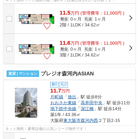
ネット無料ペット相談可能！築2年で設備充実きれいな内装です！
11.5
万
円
(管理費等：11,000円 )
0ヶ月
1ヶ月
敷金
礼金
2階 / 1LDK / 34.62㎡
11.6
万
円
(管理費等：11,000円 )
0ヶ月
1ヶ月
敷金
礼金
3階 / 1LDK / 34.62㎡
プレジオ森河内ASIAN
賃貸 | マンション
敷0
礼0
11.7
万円
片町線
「
放出
」駅 徒歩8分
おおさか東線
「
高井田中央
」駅 徒歩11分
地下鉄中央線
「
深江橋
」駅 徒歩14分
築1年 / 43.36㎡
大阪府
東大阪市
森河内西
２丁目2-15
ネット無料！豪華設備の人気シリーズ物件です！