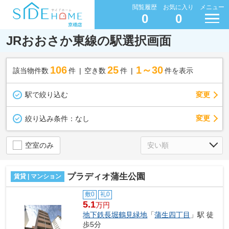
閲覧履歴
お気に入り
メニュー
0
0
JRおおさか東線の駅選択画面
106
25
1～30
該当物件数
件
空き数
件
件を表示
駅で絞り込む
変更
変更
絞り込み条件：
なし
空室のみ
プラディオ蒲生公園
賃貸 | マンション
敷0
礼0
5.1
万円
地下鉄長堀鶴見緑地
「
蒲生四丁目
」駅 徒
歩5分