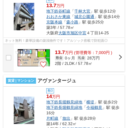
13.7
万円
地下鉄谷町線
「
千林大宮
」駅 徒歩12分
おおさか東線
「
城北公園通
」駅 徒歩14分
京阪本線
「
森小路
」駅 徒歩25分
築3年 / 57.78㎡
大阪府
大阪市旭区
中宮
４丁目14-25
ネット無料！豪華設備の築浅物件です！アルソック搭載で防犯面◎
13.7
万
円
(管理費等：7,000円 )
0ヶ月
28万円
敷金
礼金
2階 / 2LDK / 57.78㎡
アヴァンタージュ
賃貸 | マンション
敷0
14
万円
地下鉄長堀鶴見緑地
「
横堤
」駅 徒歩2分
地下鉄長堀鶴見緑地
「
今福鶴見
」駅 徒歩
16分
片町線
「
放出
」駅 徒歩28分
築14年 / 62.32㎡