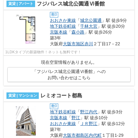
フジパレス城北公園通Ⅵ番館
賃貸 | アパート
敷0
おおさか東線
「
城北公園通
」駅 徒歩9分
地下鉄谷町線
「
千林大宮
」駅 徒歩20分
京阪本線
「
森小路
」駅 徒歩26分
築3年
大阪府
大阪市旭区
赤川
２丁目17－22
1LDKタイプの新築物件！ネットも無料です！
現在空室情報がありません。
「フジパレス城北公園通Ⅵ番館」への
お問い合わせはこちら
レミオコート都島
賃貸 | マンション
敷0
地下鉄谷町線
「
野江内代
」駅 徒歩3分
京阪本線
「
野江
」駅 徒歩10分
おおさか東線
「
ＪＲ野江
」駅 徒歩12分
築7年
大阪府
大阪市都島区
内代町
１丁目1-29