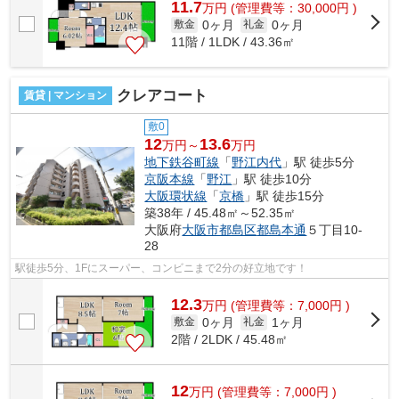
11.7
万
円
(管理費等：30,000円 )
0ヶ月
0ヶ月
敷金
礼金
11階 / 1LDK / 43.36㎡
クレアコート
賃貸 | マンション
敷0
12
13.6
万円～
万円
地下鉄谷町線
「
野江内代
」駅 徒歩5分
京阪本線
「
野江
」駅 徒歩10分
大阪環状線
「
京橋
」駅 徒歩15分
築38年 / 45.48㎡～52.35㎡
大阪府
大阪市都島区
都島本通
５丁目10-
28
駅徒歩5分、1Fにスーパー、コンビニまで2分の好立地です！
12.3
万
円
(管理費等：7,000円 )
0ヶ月
1ヶ月
敷金
礼金
2階 / 2LDK / 45.48㎡
12
万
円
(管理費等：7,000円 )