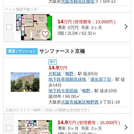
大阪府
大阪市鶴見区
横堤
３丁目8-12
ペット相談可能☆彡
14
万
円
(管理費等：13,000円 )
0万円
2ヶ月
敷金
礼金
3階 / 2LDK / 62.32㎡
サンファースト京橋
賃貸 | マンション
敷0
14.9
万円
片町線
「
鴫野
」駅 徒歩5分
地下鉄長堀鶴見緑地
「
蒲生四丁目
」駅 徒
歩14分
地下鉄今里筋線
「
鴫野
」駅 徒歩10分
築28年 / 66.00㎡
大阪府
大阪市城東区
鴫野西
３丁目1-18
人気のファミリー物件！川沿いの閑静な住宅街です♪
14.9
万
円
(管理費等：15,000円 )
0ヶ月
2ヶ月
敷金
礼金
4階 / 3LDK / 66.00㎡