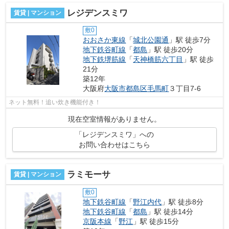
レジデンスミワ
賃貸 | マンション
敷0
おおさか東線
「
城北公園通
」駅 徒歩7分
地下鉄谷町線
「
都島
」駅 徒歩20分
地下鉄堺筋線
「
天神橋筋六丁目
」駅 徒歩
21分
築12年
大阪府
大阪市都島区
毛馬町
３丁目7-6
ネット無料！追い炊き機能付き！
現在空室情報がありません。
「レジデンスミワ」への
お問い合わせはこちら
ラミモーサ
賃貸 | マンション
敷0
地下鉄谷町線
「
野江内代
」駅 徒歩8分
地下鉄谷町線
「
都島
」駅 徒歩14分
京阪本線
「
野江
」駅 徒歩15分