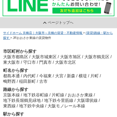
ページトップへ
サイドホーム 京橋店｜大阪市～京橋の賃貸・不動産情報
>
(賃貸)路線・駅から
探す
>
JRおおさか東線の賃貸物件
市区町村から探す
大阪市都島区
/
大阪市城東区
/
大阪市旭区
/
大阪市鶴見区
/
東大阪市
/
守口市
/
門真市
/
大阪市北区
町名から探す
都島本通
/
内代町
/
今福東
/
大宮
/
新森
/
横堤
/
片町
/
鴫野西
/
稲田新町
/
古市
路線から探す
京阪本線
/
地下鉄谷町線
/
片町線
/
おおさか東線
/
地下鉄長堀鶴見緑地
/
地下鉄今里筋線
/
大阪環状線
/
東西線
/
地下鉄中央線
/
大阪モノレール本線
駅から探す