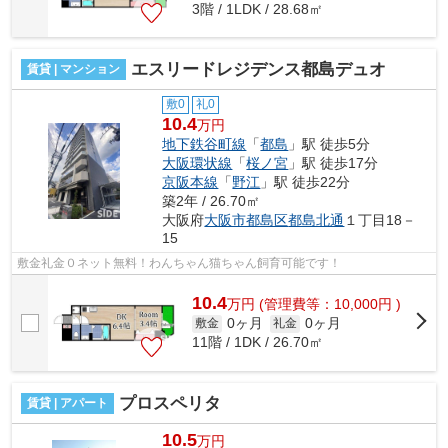
3階 / 1LDK / 28.68㎡
エスリードレジデンス都島デュオ
賃貸 | マンション
敷0
礼0
10.4
万円
地下鉄谷町線
「
都島
」駅 徒歩5分
大阪環状線
「
桜ノ宮
」駅 徒歩17分
京阪本線
「
野江
」駅 徒歩22分
築2年 / 26.70㎡
大阪府
大阪市都島区
都島北通
１丁目18－
15
敷金礼金０ネット無料！わんちゃん猫ちゃん飼育可能です！
10.4
万
円
(管理費等：10,000円 )
0ヶ月
0ヶ月
敷金
礼金
11階 / 1DK / 26.70㎡
プロスペリタ
賃貸 | アパート
10.5
万円