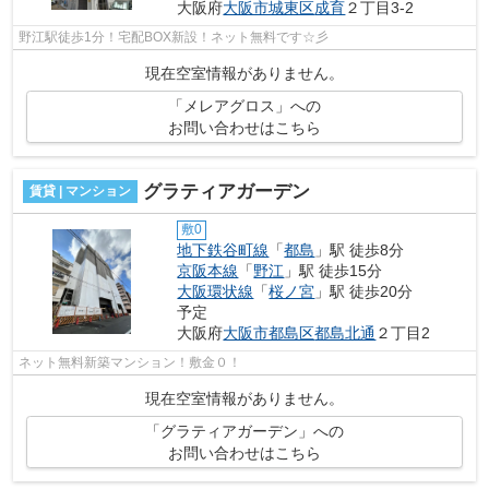
大阪府
大阪市城東区
成育
２丁目3-2
野江駅徒歩1分！宅配BOX新設！ネット無料です☆彡
現在空室情報がありません。
「メレアグロス」への
お問い合わせはこちら
グラティアガーデン
賃貸 | マンション
敷0
地下鉄谷町線
「
都島
」駅 徒歩8分
京阪本線
「
野江
」駅 徒歩15分
大阪環状線
「
桜ノ宮
」駅 徒歩20分
予定
大阪府
大阪市都島区
都島北通
２丁目2
ネット無料新築マンション！敷金０！
現在空室情報がありません。
「グラティアガーデン」への
お問い合わせはこちら