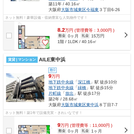
築11年 / 40.16㎡
大阪府
大阪市城東区
今福東
３丁目6-26
ネット無料！豪華設備・収納豊富な人気物件です！
8.2
万
円
(管理費等：3,000円 )
0ヶ月
15万円
敷金
礼金
1階 / 1LDK / 40.16㎡
AILE東中浜
賃貸 | マンション
敷0
9
万円
地下鉄中央線
「
深江橋
」駅 徒歩10分
地下鉄中央線
「
緑橋
」駅 徒歩15分
片町線
「
放出
」駅 徒歩17分
築2年 / 28.68㎡
大阪府
大阪市城東区
東中浜
８丁目7-7
ネット無料！築1年で設備充実・きれいなです！
9
万
円
(管理費等：11,000円 )
0ヶ月
1ヶ月
敷金
礼金