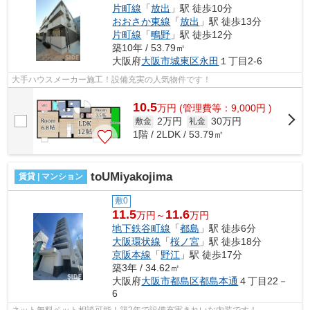
片町線
「
放出
」駅 徒歩10分
おおさか東線
「
放出
」駅 徒歩13分
片町線
「
鴫野
」駅 徒歩12分
築10年 / 53.79㎡
大阪府
大阪市城東区
永田
１丁目2-6
大手ハウスメーカー施工！設備充実の人気物件です！
10.5
万
円
(管理費等：9,000円 )
2万円
30万円
敷金
礼金
1階 / 2LDK / 53.79㎡
toUMiyakojima
賃貸 | マンション
敷0
11.5
11.6
万円～
万円
地下鉄谷町線
「
都島
」駅 徒歩6分
大阪環状線
「
桜ノ宮
」駅 徒歩18分
京阪本線
「
野江
」駅 徒歩17分
築3年 / 34.62㎡
大阪府
大阪市都島区
都島本通
４丁目22－
6