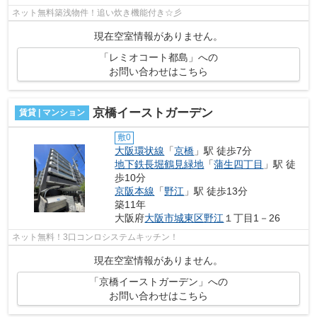
ネット無料築浅物件！追い炊き機能付き☆彡
現在空室情報がありません。
「レミオコート都島」への
お問い合わせはこちら
京橋イーストガーデン
賃貸 | マンション
敷0
大阪環状線
「
京橋
」駅 徒歩7分
地下鉄長堀鶴見緑地
「
蒲生四丁目
」駅 徒
歩10分
京阪本線
「
野江
」駅 徒歩13分
築11年
大阪府
大阪市城東区
野江
１丁目1－26
ネット無料！3口コンロシステムキッチン！
現在空室情報がありません。
「京橋イーストガーデン」への
お問い合わせはこちら