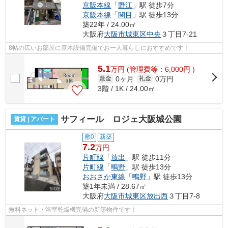
京阪本線
「
野江
」駅 徒歩7分
京阪本線
「
関目
」駅 徒歩13分
築22年 / 24.00㎡
大阪府
大阪市城東区
中央
３丁目7-21
8帖の広いお部屋に基本設備完備でお一人暮らしにおすすめです！
5.1
万
円
(管理費等：6,000円 )
0ヶ月
0万円
敷金
礼金
3階 / 1K / 24.00㎡
サフィール ロジェ大阪城公園
賃貸 | アパート
敷0
新築
7.2
万円
片町線
「
放出
」駅 徒歩11分
片町線
「
鴫野
」駅 徒歩13分
おおさか東線
「
鴫野
」駅 徒歩13分
築1年未満 / 28.67㎡
大阪府
大阪市城東区
放出西
３丁目7-8
無料ネット・浴室乾燥機完備の新築物件です！