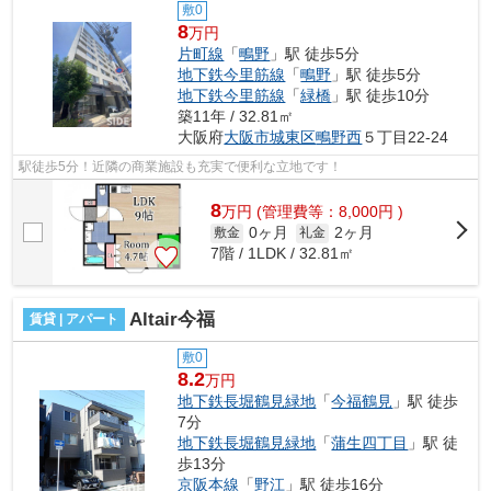
敷0
8
万円
片町線
「
鴫野
」駅 徒歩5分
地下鉄今里筋線
「
鴫野
」駅 徒歩5分
地下鉄今里筋線
「
緑橋
」駅 徒歩10分
築11年 / 32.81㎡
大阪府
大阪市城東区
鴫野西
５丁目22-24
駅徒歩5分！近隣の商業施設も充実で便利な立地です！
8
万
円
(管理費等：8,000円 )
0ヶ月
2ヶ月
敷金
礼金
7階 / 1LDK / 32.81㎡
Altair今福
賃貸 | アパート
敷0
8.2
万円
地下鉄長堀鶴見緑地
「
今福鶴見
」駅 徒歩
7分
地下鉄長堀鶴見緑地
「
蒲生四丁目
」駅 徒
歩13分
京阪本線
「
野江
」駅 徒歩16分