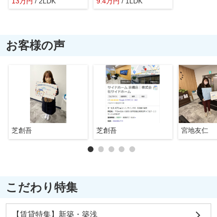
13
万
円
/ 2LDK
9.4
万
円
/ 1LDK
お客様の声
芝創吾
芝創吾
宮地友仁
こだわり特集
【賃貸特集】新築・築浅