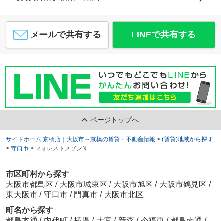
メールで共有する
LINEで共有する
ページトップへ
サイドホーム 京橋店｜大阪市～京橋の賃貸・不動産情報
>
(賃貸)地域から探す
>
守口市
>
フォレストメゾンN
市区町村から探す
大阪市都島区
/
大阪市城東区
/
大阪市旭区
/
大阪市鶴見区
/
東大阪市
/
守口市
/
門真市
/
大阪市北区
町名から探す
都島本通
/
内代町
/
横堤
/
大宮
/
新森
/
今福東
/
都島南通
/