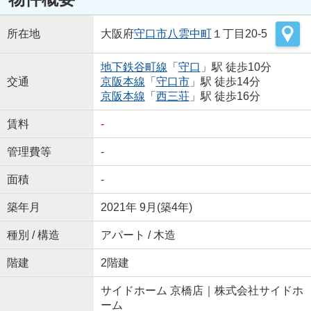
所在地
大阪府
守口市
八雲中町
１丁目20-5
地下鉄谷町線
「
守口
」駅 徒歩10分
交通
京阪本線
「
守口市
」駅 徒歩14分
京阪本線
「
西三荘
」駅 徒歩16分
賃料
-
管理費等
-
面積
-
築年月
2021年 9月(築4年)
種別 / 構造
アパート / 木造
階建
2階建
サイドホーム 京橋店｜株式会社サイドホ
ーム