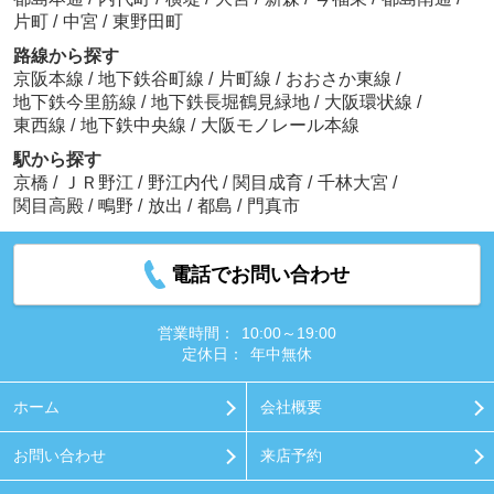
片町
/
中宮
/
東野田町
路線から探す
京阪本線
/
地下鉄谷町線
/
片町線
/
おおさか東線
/
地下鉄今里筋線
/
地下鉄長堀鶴見緑地
/
大阪環状線
/
東西線
/
地下鉄中央線
/
大阪モノレール本線
駅から探す
京橋
/
ＪＲ野江
/
野江内代
/
関目成育
/
千林大宮
/
関目高殿
/
鴫野
/
放出
/
都島
/
門真市
電話でお問い合わせ
営業時間：
10:00～19:00
定休日：
年中無休
ホーム
会社概要
お問い合わせ
来店予約