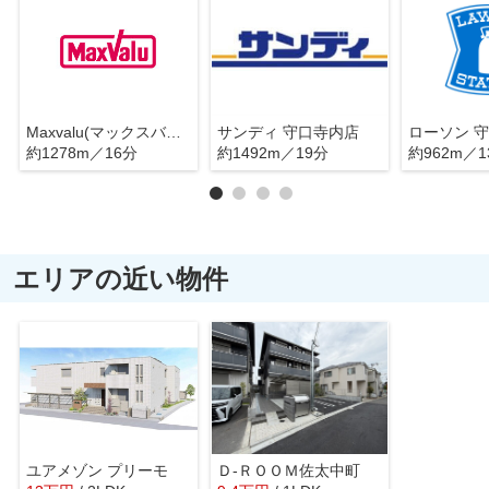
Maxvalu(マックスバリュ) 太子橋店
サンディ 守口寺内店
ローソン 
約1278m／16分
約1492m／19分
約962m／1
エリアの近い物件
ユアメゾン プリーモ
Ｄ-ＲＯＯＭ佐太中町