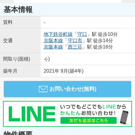
基本情報
賃料
-
地下鉄谷町線
「
守口
」駅 徒歩10分
交通
京阪本線
「
守口市
」駅 徒歩14分
京阪本線
「
西三荘
」駅 徒歩16分
間取り(面積)
-(-)
築年月
2021年 9月(築4年)
お問い合わせ(無料)
物件概要