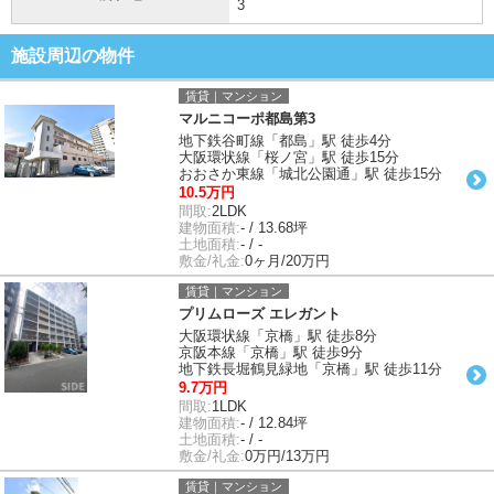
3
施設周辺の物件
賃貸｜マンション
マルニコーポ都島第3
地下鉄谷町線「都島」駅 徒歩4分
大阪環状線「桜ノ宮」駅 徒歩15分
おおさか東線「城北公園通」駅 徒歩15分
10.5万円
間取:
2LDK
建物面積:
- / 13.68坪
土地面積:
- / -
敷金/礼金:
0ヶ月/20万円
賃貸｜マンション
プリムローズ エレガント
大阪環状線「京橋」駅 徒歩8分
京阪本線「京橋」駅 徒歩9分
地下鉄長堀鶴見緑地「京橋」駅 徒歩11分
9.7万円
間取:
1LDK
建物面積:
- / 12.84坪
土地面積:
- / -
敷金/礼金:
0万円/13万円
賃貸｜マンション