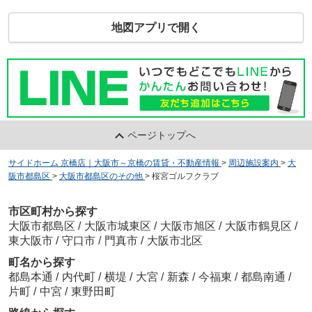
地図アプリで開く
ページトップへ
サイドホーム 京橋店｜大阪市～京橋の賃貸・不動産情報
>
周辺施設案内
>
大
阪市都島区
>
大阪市都島区のその他
>
桜宮ゴルフクラブ
市区町村から探す
大阪市都島区
/
大阪市城東区
/
大阪市旭区
/
大阪市鶴見区
/
東大阪市
/
守口市
/
門真市
/
大阪市北区
町名から探す
都島本通
/
内代町
/
横堤
/
大宮
/
新森
/
今福東
/
都島南通
/
片町
/
中宮
/
東野田町