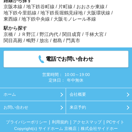
路線から探す
京阪本線
/
地下鉄谷町線
/
片町線
/
おおさか東線
/
地下鉄今里筋線
/
地下鉄長堀鶴見緑地
/
大阪環状線
/
東西線
/
地下鉄中央線
/
大阪モノレール本線
駅から探す
京橋
/
ＪＲ野江
/
野江内代
/
関目成育
/
千林大宮
/
関目高殿
/
鴫野
/
放出
/
都島
/
門真市
電話でお問い合わせ
営業時間：
10:00～19:00
定休日：
年中無休
ホーム
会社概要
お問い合わせ
来店予約
プライバシーポリシー
利用規約
アクセスマップ
PCサイト
Copyright(c) サイドホーム 京橋店｜株式会社サイドホー