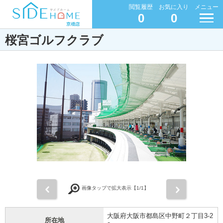
閲覧履歴
お気に入り
メニュー
0
0
桜宮ゴルフクラブ
前
次
画像タップで拡大表示【
1
/1】
大阪府大阪市都島区中野町２丁目3-2
所在地