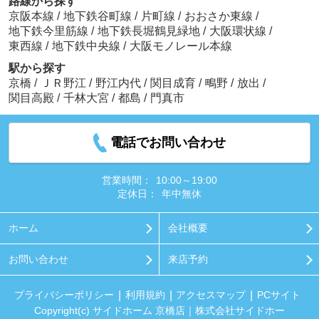
路線から探す
京阪本線
/
地下鉄谷町線
/
片町線
/
おおさか東線
/
地下鉄今里筋線
/
地下鉄長堀鶴見緑地
/
大阪環状線
/
東西線
/
地下鉄中央線
/
大阪モノレール本線
駅から探す
京橋
/
ＪＲ野江
/
野江内代
/
関目成育
/
鴫野
/
放出
/
関目高殿
/
千林大宮
/
都島
/
門真市
電話でお問い合わせ
営業時間：
10:00～19:00
定休日：
年中無休
ホーム
会社概要
お問い合わせ
来店予約
プライバシーポリシー
利用規約
アクセスマップ
PCサイト
Copyright(c) サイドホーム 京橋店｜株式会社サイドホー