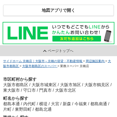
地図アプリで開く
ページトップへ
サイドホーム 京橋店｜大阪市～京橋の賃貸・不動産情報
>
周辺施設案内
>
大
阪市都島区
>
大阪市都島区のスーパー
>
業務スーパー 京橋店
市区町村から探す
大阪市都島区
/
大阪市城東区
/
大阪市旭区
/
大阪市鶴見区
/
東大阪市
/
守口市
/
門真市
/
大阪市北区
町名から探す
都島本通
/
内代町
/
横堤
/
大宮
/
新森
/
今福東
/
都島南通
/
片町
/
東野田町
/
都島北通