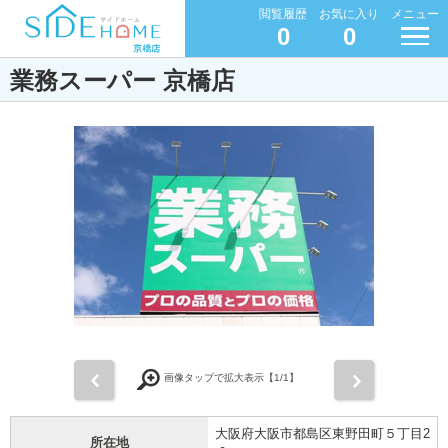
閲覧履歴
お気に入り
メニュー
0
0
業務スーパー 京橋店
前
次
画像タップで拡大表示【
1
/1】
大阪府大阪市都島区東野田町５丁目2
所在地