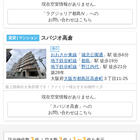
現在空室情報がありません。
「ラグジェリア都島Ⅳ」への
お問い合わせはこちら
スパジオ高倉
賃貸 | マンション
敷0
おおさか東線
「
城北公園通
」駅 徒歩6分
地下鉄谷町線
「
都島
」駅 徒歩19分
地下鉄谷町線
「
野江内代
」駅 徒歩21分
築28年
大阪府
大阪市都島区
高倉町
３丁目11-25
最上階南向き角部屋です！ファミリー様おすすめ物件☆彡
現在空室情報がありません。
「スパジオ高倉」への
お問い合わせはこちら
3
2
1～3
該当物件数
件
空き数
件
件を表示