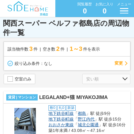
閲覧履歴
お気に入り
メニュー
0
0
関西スーパー ベルファ都島店の周辺物
件一覧
3
2
1～3
該当物件数
件
空き数
件
件を表示
変更
絞り込み条件：
なし
空室のみ
LEGALAND+猫 MIYAKOJIMA
賃貸 | マンション
敷0
礼0
新築
地下鉄谷町線
「
都島
」駅 徒歩9分
地下鉄谷町線
「
野江内代
」駅 徒歩15分
おおさか東線
「
城北公園通
」駅 徒歩16分
築1年未満 / 43.08㎡～47.16㎡