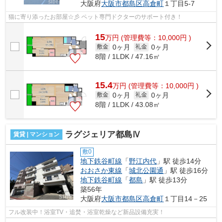
大阪府
大阪市都島区
高倉町
１丁目5-7
猫に寄り添ったお部屋☆彡 ペット専門ドクターのサポート付き！
15
万
円
(管理費等：10,000円 )
0ヶ月
0ヶ月
敷金
礼金
8階 / 1LDK / 47.16㎡
15.4
万
円
(管理費等：10,000円 )
0ヶ月
0ヶ月
敷金
礼金
8階 / 1LDK / 43.08㎡
ラグジェリア都島Ⅳ
賃貸 | マンション
敷0
地下鉄谷町線
「
野江内代
」駅 徒歩14分
おおさか東線
「
城北公園通
」駅 徒歩16分
地下鉄谷町線
「
都島
」駅 徒歩13分
築56年
大阪府
大阪市都島区
高倉町
１丁目14－25
フル改装中！浴室TV・追焚・浴室乾燥など新品設備充実！