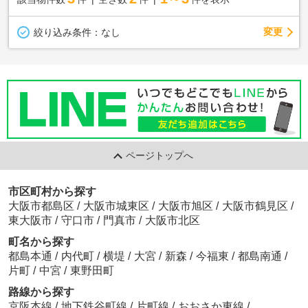
変更
絞り込み条件：
なし
ページトップへ
市区町村から探す
大阪市都島区
/
大阪市城東区
/
大阪市旭区
/
大阪市鶴見区
/
東大阪市
/
守口市
/
門真市
/
大阪市北区
町名から探す
都島本通
/
内代町
/
横堤
/
大宮
/
新森
/
今福東
/
都島南通
/
片町
/
中宮
/
東野田町
路線から探す
京阪本線
/
地下鉄谷町線
/
片町線
/
おおさか東線
/