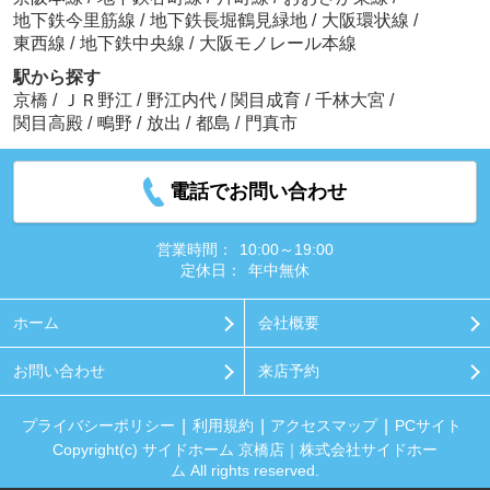
地下鉄今里筋線
/
地下鉄長堀鶴見緑地
/
大阪環状線
/
東西線
/
地下鉄中央線
/
大阪モノレール本線
駅から探す
京橋
/
ＪＲ野江
/
野江内代
/
関目成育
/
千林大宮
/
関目高殿
/
鴫野
/
放出
/
都島
/
門真市
電話でお問い合わせ
営業時間：
10:00～19:00
定休日：
年中無休
ホーム
会社概要
お問い合わせ
来店予約
プライバシーポリシー
利用規約
アクセスマップ
PCサイト
Copyright(c) サイドホーム 京橋店｜株式会社サイドホー
ム All rights reserved.