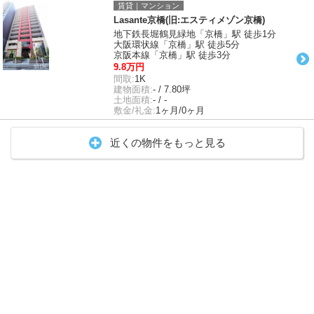
賃貸｜マンション
Lasante京橋(旧:エスティメゾン京橋)
地下鉄長堀鶴見緑地「京橋」駅 徒歩1分
大阪環状線「京橋」駅 徒歩5分
京阪本線「京橋」駅 徒歩3分
9.8万円
間取:
1K
建物面積:
- / 7.80坪
土地面積:
- / -
敷金/礼金:
1ヶ月/0ヶ月
近くの物件をもっと見る