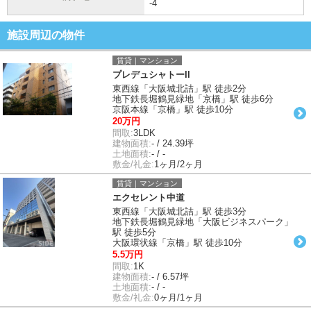
-4
施設周辺の物件
賃貸｜マンション
プレデュシャトーII
東西線「大阪城北詰」駅 徒歩2分
地下鉄長堀鶴見緑地「京橋」駅 徒歩6分
京阪本線「京橋」駅 徒歩10分
20万円
間取:
3LDK
建物面積:
- / 24.39坪
土地面積:
- / -
敷金/礼金:
1ヶ月/2ヶ月
賃貸｜マンション
エクセレント中道
東西線「大阪城北詰」駅 徒歩3分
地下鉄長堀鶴見緑地「大阪ビジネスパーク」
駅 徒歩5分
大阪環状線「京橋」駅 徒歩10分
5.5万円
間取:
1K
建物面積:
- / 6.57坪
土地面積:
- / -
敷金/礼金:
0ヶ月/1ヶ月