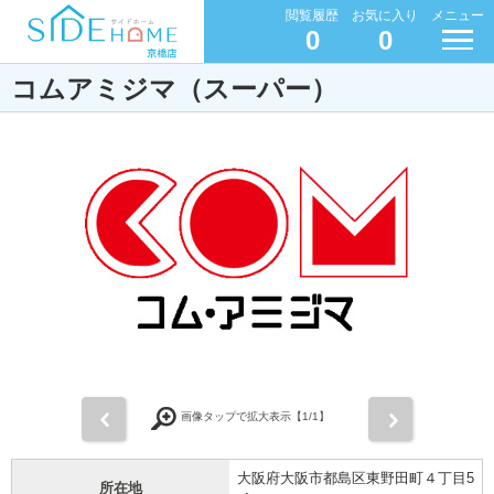
閲覧履歴
お気に入り
メニュー
0
0
コムアミジマ（スーパー）
前
次
画像タップで拡大表示【
1
/1】
大阪府大阪市都島区東野田町４丁目5
所在地