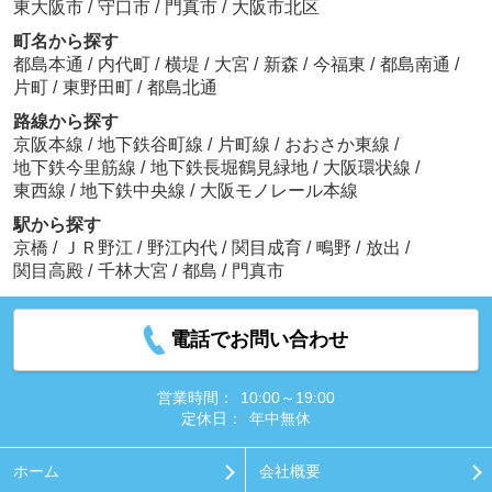
東大阪市
/
守口市
/
門真市
/
大阪市北区
町名から探す
都島本通
/
内代町
/
横堤
/
大宮
/
新森
/
今福東
/
都島南通
/
片町
/
東野田町
/
都島北通
路線から探す
京阪本線
/
地下鉄谷町線
/
片町線
/
おおさか東線
/
地下鉄今里筋線
/
地下鉄長堀鶴見緑地
/
大阪環状線
/
東西線
/
地下鉄中央線
/
大阪モノレール本線
駅から探す
京橋
/
ＪＲ野江
/
野江内代
/
関目成育
/
鴫野
/
放出
/
関目高殿
/
千林大宮
/
都島
/
門真市
電話でお問い合わせ
営業時間：
10:00～19:00
定休日：
年中無休
ホーム
会社概要