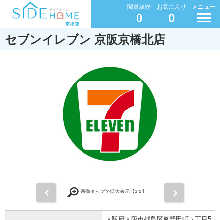
閲覧履歴
お気に入り
メニュー
0
0
セブンイレブン 京阪京橋北店
前
次
画像タップで拡大表示【
1
/1】
大阪府大阪市都島区東野田町２丁目5