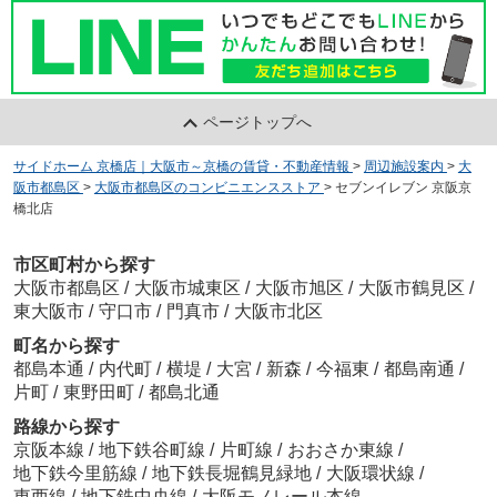
ページトップへ
サイドホーム 京橋店｜大阪市～京橋の賃貸・不動産情報
>
周辺施設案内
>
大
阪市都島区
>
大阪市都島区のコンビニエンスストア
>
セブンイレブン 京阪京
橋北店
市区町村から探す
大阪市都島区
/
大阪市城東区
/
大阪市旭区
/
大阪市鶴見区
/
東大阪市
/
守口市
/
門真市
/
大阪市北区
町名から探す
都島本通
/
内代町
/
横堤
/
大宮
/
新森
/
今福東
/
都島南通
/
片町
/
東野田町
/
都島北通
路線から探す
京阪本線
/
地下鉄谷町線
/
片町線
/
おおさか東線
/
地下鉄今里筋線
/
地下鉄長堀鶴見緑地
/
大阪環状線
/
東西線
/
地下鉄中央線
/
大阪モノレール本線