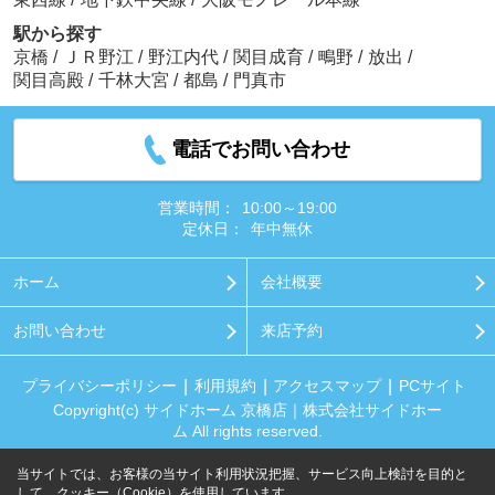
駅から探す
京橋
/
ＪＲ野江
/
野江内代
/
関目成育
/
鴫野
/
放出
/
関目高殿
/
千林大宮
/
都島
/
門真市
電話でお問い合わせ
営業時間：
10:00～19:00
定休日：
年中無休
ホーム
会社概要
お問い合わせ
来店予約
プライバシーポリシー
利用規約
アクセスマップ
PCサイト
Copyright(c) サイドホーム 京橋店｜株式会社サイドホー
ム All rights reserved.
当サイトでは、お客様の当サイト利用状況把握、サービス向上検討を目的と
して、クッキー（Cookie）を使用しています。