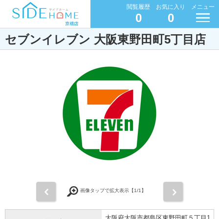
閲覧履歴
お気に入り
メニュー
0
0
セブンイレブン 大阪東野田町5丁目店
前
次
画像タップで拡大表示【
1
/1】
大阪府大阪市都島区東野田町５丁目1