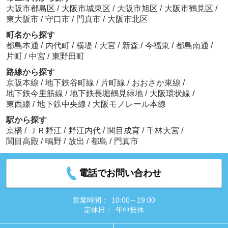
大阪市都島区
/
大阪市城東区
/
大阪市旭区
/
大阪市鶴見区
/
東大阪市
/
守口市
/
門真市
/
大阪市北区
町名から探す
都島本通
/
内代町
/
横堤
/
大宮
/
新森
/
今福東
/
都島南通
/
片町
/
中宮
/
東野田町
路線から探す
京阪本線
/
地下鉄谷町線
/
片町線
/
おおさか東線
/
地下鉄今里筋線
/
地下鉄長堀鶴見緑地
/
大阪環状線
/
東西線
/
地下鉄中央線
/
大阪モノレール本線
駅から探す
京橋
/
ＪＲ野江
/
野江内代
/
関目成育
/
千林大宮
/
関目高殿
/
鴫野
/
放出
/
都島
/
門真市
電話でお問い合わせ
営業時間：
10:00～19:00
定休日：
年中無休