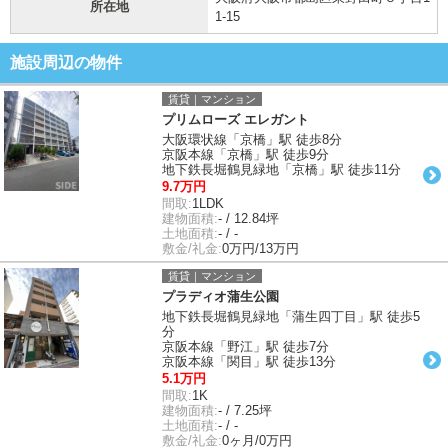
所在地
1-15
施設周辺の物件
賃貸｜マンション
プリムローズ エレガント
大阪環状線「京橋」駅 徒歩8分
京阪本線「京橋」駅 徒歩9分
地下鉄長堀鶴見緑地「京橋」駅 徒歩11分
9.7万円
間取:
1LDK
建物面積:
- / 12.84坪
土地面積:
- / -
敷金/礼金:
0万円/13万円
賃貸｜マンション
プラディオ蒲生公園
地下鉄長堀鶴見緑地「蒲生四丁目」駅 徒歩5
分
京阪本線「野江」駅 徒歩7分
京阪本線「関目」駅 徒歩13分
5.1万円
間取:
1K
建物面積:
- / 7.25坪
土地面積:
- / -
敷金/礼金:
0ヶ月/0万円