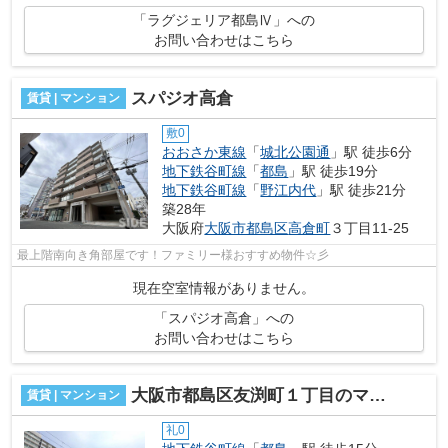
「ラグジェリア都島Ⅳ」への
お問い合わせはこちら
スパジオ高倉
賃貸 | マンション
敷0
おおさか東線
「
城北公園通
」駅 徒歩6分
地下鉄谷町線
「
都島
」駅 徒歩19分
地下鉄谷町線
「
野江内代
」駅 徒歩21分
築28年
大阪府
大阪市都島区
高倉町
３丁目11-25
最上階南向き角部屋です！ファミリー様おすすめ物件☆彡
現在空室情報がありません。
「スパジオ高倉」への
お問い合わせはこちら
大阪市都島区友渕町１丁目のマンション
賃貸 | マンション
礼0