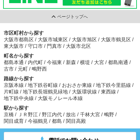
ページトップへ
市区町村から探す
大阪市都島区
/
大阪市城東区
/
大阪市旭区
/
大阪市鶴見区
/
東大阪市
/
守口市
/
門真市
/
大阪市北区
町名から探す
都島本通
/
内代町
/
今福東
/
新森
/
横堤
/
大宮
/
都島南通
/
古市
/
元町
/
鴫野西
路線から探す
京阪本線
/
地下鉄谷町線
/
おおさか東線
/
地下鉄今里筋線
/
片町線
/
地下鉄長堀鶴見緑地
/
大阪環状線
/
東西線
/
地下鉄中央線
/
大阪モノレール本線
駅から探す
京橋
/
ＪＲ野江
/
野江内代
/
放出
/
千林大宮
/
鴫野
/
関目成育
/
今福鶴見
/
都島
/
関目高殿