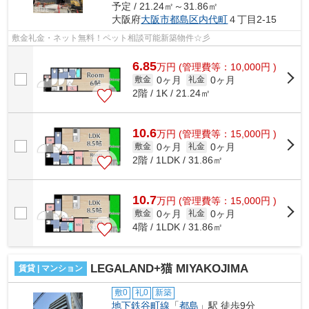
予定 / 21.24㎡～31.86㎡
大阪府
大阪市都島区
内代町
４丁目2-15
敷金礼金・ネット無料！ペット相談可能新築物件☆彡
6.85
万
円
(管理費等：10,000円 )
0ヶ月
0ヶ月
敷金
礼金
2階 / 1K / 21.24㎡
10.6
万
円
(管理費等：15,000円 )
0ヶ月
0ヶ月
敷金
礼金
2階 / 1LDK / 31.86㎡
10.7
万
円
(管理費等：15,000円 )
0ヶ月
0ヶ月
敷金
礼金
4階 / 1LDK / 31.86㎡
LEGALAND+猫 MIYAKOJIMA
賃貸 | マンション
敷0
礼0
新築
地下鉄谷町線
「
都島
」駅 徒歩9分