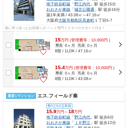
地下鉄谷町線
「
野江内代
」駅 徒歩15分
おおさか東線
「
城北公園通
」駅 徒歩16分
築1年未満 / 43.08㎡～47.16㎡
大阪府
大阪市都島区
高倉町
１丁目5-7
猫に寄り添ったお部屋☆彡 ペット専門ドクターのサポート付き！
15
万
円
(管理費等：10,000円 )
0ヶ月
0ヶ月
敷金
礼金
8階 / 1LDK / 47.16㎡
15.4
万
円
(管理費等：10,000円 )
0ヶ月
0ヶ月
敷金
礼金
8階 / 1LDK / 43.08㎡
エス.フィールド奏
賃貸 | マンション
敷0
礼0
新築
15.9
18
万円～
万円
地下鉄谷町線
「
野江内代
」駅 徒歩6分
おおさか東線
「
ＪＲ野江
」駅 徒歩12分
京阪本線
「
野江
」駅 徒歩13分