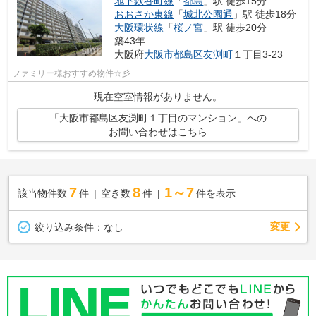
地下鉄谷町線
「
都島
」駅 徒歩15分
おおさか東線
「
城北公園通
」駅 徒歩18分
大阪環状線
「
桜ノ宮
」駅 徒歩20分
築43年
大阪府
大阪市都島区
友渕町
１丁目3-23
ファミリー様おすすめ物件☆彡
現在空室情報がありません。
「大阪市都島区友渕町１丁目のマンション」への
お問い合わせはこちら
7
8
1～7
該当物件数
件
空き数
件
件を表示
変更
絞り込み条件：
なし