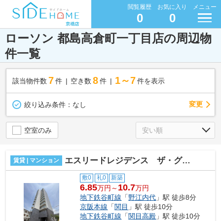
閲覧履歴
お気に入り
メニュー
0
0
ローソン 都島高倉町一丁目店の周辺物
件一覧
7
8
1～7
該当物件数
件
空き数
件
件を表示
変更
絞り込み条件：
なし
空室のみ
エスリードレジデンス ザ・グラン都島ノア
賃貸 | マンション
敷0
礼0
新築
6.85
10.7
万円～
万円
地下鉄谷町線
「
野江内代
」駅 徒歩8分
京阪本線
「
関目
」駅 徒歩10分
地下鉄谷町線
「
関目高殿
」駅 徒歩10分