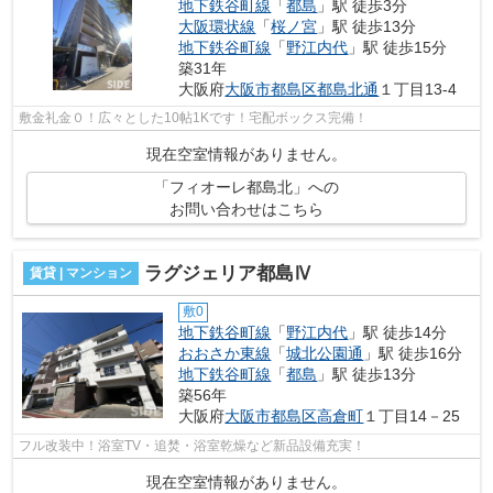
地下鉄谷町線
「
都島
」駅 徒歩3分
大阪環状線
「
桜ノ宮
」駅 徒歩13分
地下鉄谷町線
「
野江内代
」駅 徒歩15分
築31年
大阪府
大阪市都島区
都島北通
１丁目13-4
敷金礼金０！広々とした10帖1Kです！宅配ボックス完備！
現在空室情報がありません。
「フィオーレ都島北」への
お問い合わせはこちら
ラグジェリア都島Ⅳ
賃貸 | マンション
敷0
地下鉄谷町線
「
野江内代
」駅 徒歩14分
おおさか東線
「
城北公園通
」駅 徒歩16分
地下鉄谷町線
「
都島
」駅 徒歩13分
築56年
大阪府
大阪市都島区
高倉町
１丁目14－25
フル改装中！浴室TV・追焚・浴室乾燥など新品設備充実！
現在空室情報がありません。