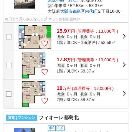
築1年未満 / 52.58㎡～58.37㎡
大阪府
大阪市都島区
内代町
２丁目16-30
梅田まで乗り換えなし☆彡 ネット無料新築物件！
15.9
万
円
(管理費等：13,000円 )
0ヶ月
0ヶ月
敷金
礼金
1階 / 3LDK＋1S(納戸) / 52.58㎡
17.8
万
円
(管理費等：13,000円 )
0ヶ月
0ヶ月
敷金
礼金
1階 / 3LDK / 58.37㎡
18
万
円
(管理費等：13,000円 )
0ヶ月
0ヶ月
敷金
礼金
2階 / 3LDK / 58.37㎡
フィオーレ都島北
賃貸 | マンション
敷0
礼0