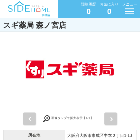
閲覧履歴
お気に入り
メニュー
0
0
スギ薬局 森ノ宮店
前
次
画像タップで拡大表示【
1
/1】
所在地
大阪府大阪市東成区中本２丁目1-13