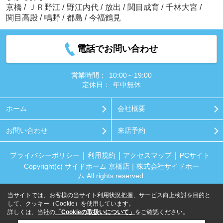
京橋
/
ＪＲ野江
/
野江内代
/
放出
/
関目成育
/
千林大宮
/
関目高殿
/
鴫野
/
都島
/
今福鶴見
電話でお問い合わせ
営業時間：
10:00～19:00
定休日：
年中無休
ホーム
会社概要
お問い合わせ
来店予約
プライバシーポリシー
利用規約
アクセスマップ
PCサイト
Copyright(c) サイドホーム 京橋店｜株式会社サイドホー
ム All rights reserved.
当サイトでは、お客様の当サイト利用状況把握、サービス向上検討を目的と
して、クッキー（Cookie）を使用しています。
詳しくは、当社の
「Cookieの取扱いについて」
をご確認ください。