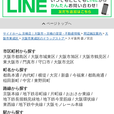
ページトップへ
サイドホーム 京橋店｜大阪市～京橋の賃貸・不動産情報
>
周辺施設案内
>
大
阪市東成区
>
大阪市東成区のドラッグストア
>
スギ薬局 森ノ宮店
市区町村から探す
大阪市都島区
/
大阪市城東区
/
大阪市旭区
/
大阪市鶴見区
/
東大阪市
/
門真市
/
守口市
/
大阪市北区
町名から探す
都島本通
/
内代町
/
横堤
/
大宮
/
新森
/
今福東
/
都島南通
/
稲田新町
/
中宮
/
東野田町
路線から探す
京阪本線
/
地下鉄谷町線
/
片町線
/
おおさか東線
/
地下鉄長堀鶴見緑地
/
地下鉄今里筋線
/
大阪環状線
/
東西線
/
地下鉄中央線
/
大阪モノレール本線
駅から探す