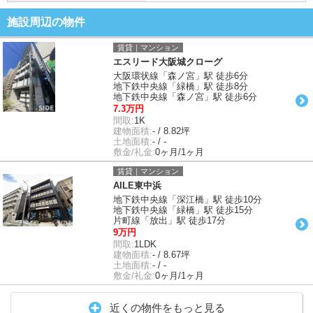
施設周辺の物件
賃貸｜マンション
エスリード大阪城クローグ
大阪環状線「森ノ宮」駅 徒歩6分
地下鉄中央線「緑橋」駅 徒歩8分
地下鉄中央線「森ノ宮」駅 徒歩6分
7.3万円
間取:
1K
建物面積:
- / 8.82坪
土地面積:
- / -
敷金/礼金:
0ヶ月/1ヶ月
賃貸｜マンション
AILE東中浜
地下鉄中央線「深江橋」駅 徒歩10分
地下鉄中央線「緑橋」駅 徒歩15分
片町線「放出」駅 徒歩17分
9万円
間取:
1LDK
建物面積:
- / 8.67坪
土地面積:
- / -
敷金/礼金:
0ヶ月/1ヶ月
近くの物件をもっと見る