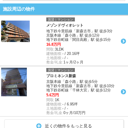
施設周辺の物件
賃貸｜マンション
メゾンドヴィオレット
地下鉄今里筋線「新森古市」駅 徒歩3分
京阪本線「森小路」駅 徒歩12分
地下鉄谷町線「関目高殿」駅 徒歩15分
16.8万円
間取:
3LDK
建物面積:
- / 20.16坪
土地面積:
- / -
敷金/礼金:
1ヶ月/2ヶ月
賃貸｜マンション
プロミネンス新森
京阪本線「森小路」駅 徒歩5分
地下鉄今里筋線「新森古市」駅 徒歩10分
地下鉄谷町線「千林大宮」駅 徒歩12分
5.6万円
間取:
1K
建物面積:
- / 6.95坪
土地面積:
- / -
敷金/礼金:
0ヶ月/10万円
近くの物件をもっと見る