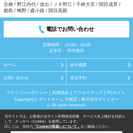
京橋
/
野江内代
/
放出
/
ＪＲ野江
/
千林大宮
/
関目成育
/
都島
/
鴫野
/
森小路
/
関目高殿
電話でお問い合わせ
営業時間：
10:00～19:00
定休日：
年中無休
ホーム
会社概要
お問い合わせ
来店予約
プライバシーポリシー
利用規約
アクセスマップ
PCサイト
Copyright(c) サイドホーム 京橋店｜株式会社サイドホー
ム All rights reserved.
当サイトでは、お客様の当サイト利用状況把握、サービス向上検討を目的と
して、クッキー（Cookie）を使用しています。
詳しくは、当社の
「Cookieの取扱いについて」
をご確認ください。