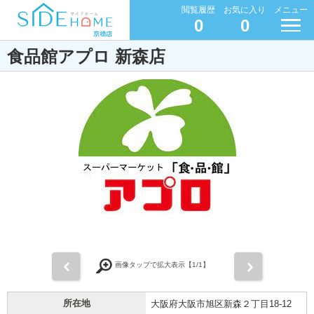
閲覧履歴
お気に入り
メニュー
0
0
食品館アプロ 新森店
前
次
画像タップで拡大表示【
1
/1】
所在地
大阪府大阪市旭区新森２丁目18-12