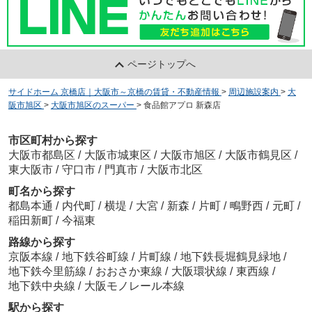
ページトップへ
サイドホーム 京橋店｜大阪市～京橋の賃貸・不動産情報
>
周辺施設案内
>
大
阪市旭区
>
大阪市旭区のスーパー
>
食品館アプロ 新森店
市区町村から探す
大阪市都島区
/
大阪市城東区
/
大阪市旭区
/
大阪市鶴見区
/
東大阪市
/
守口市
/
門真市
/
大阪市北区
町名から探す
都島本通
/
内代町
/
横堤
/
大宮
/
新森
/
片町
/
鴫野西
/
元町
/
稲田新町
/
今福東
路線から探す
京阪本線
/
地下鉄谷町線
/
片町線
/
地下鉄長堀鶴見緑地
/
地下鉄今里筋線
/
おおさか東線
/
大阪環状線
/
東西線
/
地下鉄中央線
/
大阪モノレール本線
駅から探す