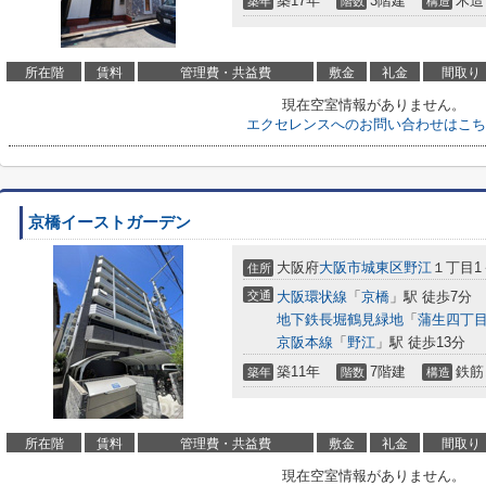
築17年
3階建
木造
築年
階数
構造
所在階
賃料
管理費・共益費
敷金
礼金
間取り
現在空室情報がありません。
エクセレンスへのお問い合わせはこち
京橋イーストガーデン
大阪府
大阪市城東区
野江
１丁目1
住所
交通
大阪環状線
「
京橋
」駅 徒歩7分
地下鉄長堀鶴見緑地
「
蒲生四丁
京阪本線
「
野江
」駅 徒歩13分
築11年
7階建
鉄筋
築年
階数
構造
所在階
賃料
管理費・共益費
敷金
礼金
間取り
現在空室情報がありません。