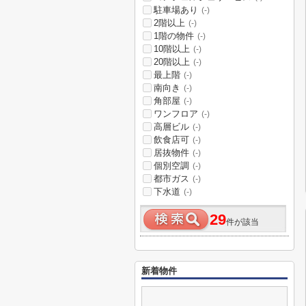
駐車場あり
(-)
2階以上
(-)
1階の物件
(-)
10階以上
(-)
20階以上
(-)
最上階
(-)
南向き
(-)
角部屋
(-)
ワンフロア
(-)
高層ビル
(-)
飲食店可
(-)
居抜物件
(-)
個別空調
(-)
都市ガス
(-)
下水道
(-)
29
件が該当
新着物件