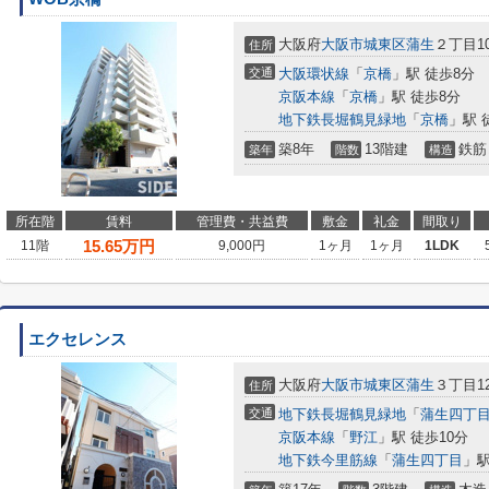
大阪府
大阪市城東区
蒲生
２丁目10
住所
交通
大阪環状線
「
京橋
」駅 徒歩8分
京阪本線
「
京橋
」駅 徒歩8分
地下鉄長堀鶴見緑地
「
京橋
」駅 
築8年
13階建
鉄筋
築年
階数
構造
所在階
賃料
管理費・共益費
敷金
礼金
間取り
15.65
万円
11階
9,000円
1ヶ月
1ヶ月
1LDK
エクセレンス
大阪府
大阪市城東区
蒲生
３丁目1
住所
交通
地下鉄長堀鶴見緑地
「
蒲生四丁
京阪本線
「
野江
」駅 徒歩10分
地下鉄今里筋線
「
蒲生四丁目
」駅