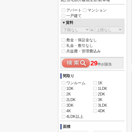
アパート
マンション
一戸建て
▼賃料
～
敷金・保証金なし
礼金・敷引なし
共益費・管理費込み
29
件が該当
間取り
ワンルーム
1K
1DK
1LDK
2K
2DK
2LDK
3K
3DK
3LDK
4K
4DK
4LDK以上
面積