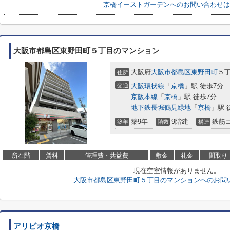
京橋イーストガーデンへのお問い合わせは
大阪市都島区東野田町５丁目のマンション
大阪府
大阪市都島区
東野田町
５丁
住所
交通
大阪環状線
「
京橋
」駅 徒歩7分
京阪本線
「
京橋
」駅 徒歩7分
地下鉄長堀鶴見緑地
「
京橋
」駅 
築9年
9階建
鉄筋
築年
階数
構造
所在階
賃料
管理費・共益費
敷金
礼金
間取り
現在空室情報がありません。
大阪市都島区東野田町５丁目のマンションへのお問
アリビオ京橋