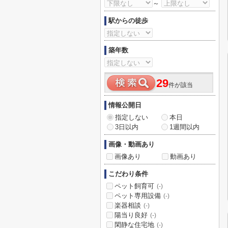
～
駅からの徒歩
築年数
29
件が該当
情報公開日
指定しない
本日
3日以内
1週間以内
画像・動画あり
画像あり
動画あり
こだわり条件
ペット飼育可
(-)
ペット専用設備
(-)
楽器相談
(-)
陽当り良好
(-)
閑静な住宅地
(-)