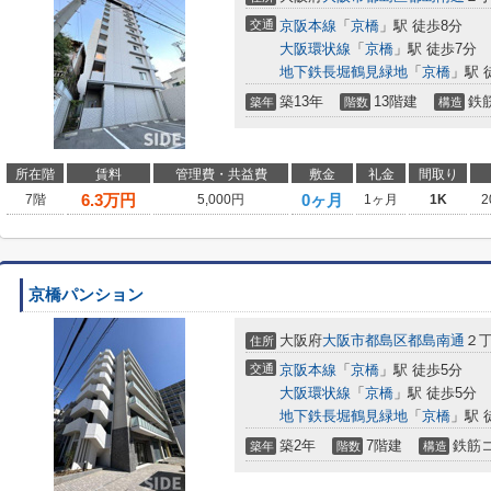
交通
京阪本線
「
京橋
」駅 徒歩8分
大阪環状線
「
京橋
」駅 徒歩7分
地下鉄長堀鶴見緑地
「
京橋
」駅 
築13年
13階建
鉄
築年
階数
構造
所在階
賃料
管理費・共益費
敷金
礼金
間取り
6.3
万円
0ヶ月
7階
5,000円
1ヶ月
1K
2
京橋パンション
大阪府
大阪市都島区
都島南通
２丁
住所
交通
京阪本線
「
京橋
」駅 徒歩5分
大阪環状線
「
京橋
」駅 徒歩5分
地下鉄長堀鶴見緑地
「
京橋
」駅 
築2年
7階建
鉄筋
築年
階数
構造