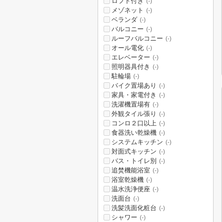
ロフト付き
(-)
メゾネット
(-)
ベランダ
(-)
バルコニー
(-)
ルーフバルコニー
(-)
オール電化
(-)
エレベーター
(-)
照明器具付き
(-)
駐輪場
(-)
バイク置場あり
(-)
家具・家電付き
(-)
洗濯機置場有
(-)
外観タイル張り
(-)
コンロ２口以上
(-)
食器洗い乾燥機
(-)
システムキッチン
(-)
対面式キッチン
(-)
バス・トイレ別
(-)
追焚機能浴室
(-)
浴室乾燥機
(-)
温水洗浄便座
(-)
洗面台
(-)
洗髪洗面化粧台
(-)
シャワー
(-)