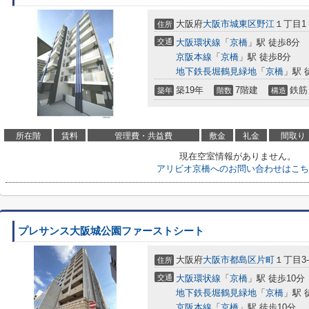
大阪府
大阪市城東区
野江
１丁目1
住所
交通
大阪環状線
「
京橋
」駅 徒歩8分
京阪本線
「
京橋
」駅 徒歩8分
地下鉄長堀鶴見緑地
「
京橋
」駅 
築19年
7階建
鉄筋
築年
階数
構造
所在階
賃料
管理費・共益費
敷金
礼金
間取り
現在空室情報がありません。
アリビオ京橋へのお問い合わせはこち
プレサンス大阪城公園ファーストシート
大阪府
大阪市都島区
片町
１丁目3-
住所
交通
大阪環状線
「
京橋
」駅 徒歩10分
地下鉄長堀鶴見緑地
「
京橋
」駅 
京阪本線
「
京橋
」駅 徒歩10分