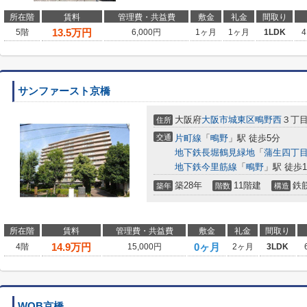
所在階
賃料
管理費・共益費
敷金
礼金
間取り
13.5
万円
5階
6,000円
1ヶ月
1ヶ月
1LDK
4
サンファースト京橋
大阪府
大阪市城東区
鴫野西
３丁目1
住所
交通
片町線
「
鴫野
」駅 徒歩5分
地下鉄長堀鶴見緑地
「
蒲生四丁
地下鉄今里筋線
「
鴫野
」駅 徒歩1
築28年
11階建
鉄
築年
階数
構造
所在階
賃料
管理費・共益費
敷金
礼金
間取り
14.9
万円
0ヶ月
4階
15,000円
2ヶ月
3LDK
WOB京橋