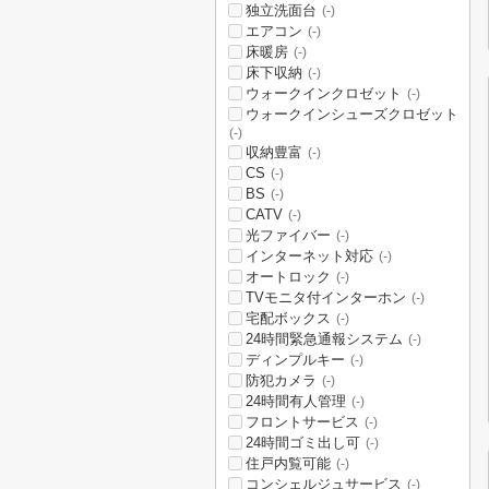
独立洗面台
(-)
エアコン
(-)
床暖房
(-)
床下収納
(-)
ウォークインクロゼット
(-)
ウォークインシューズクロゼット
(-)
収納豊富
(-)
CS
(-)
BS
(-)
CATV
(-)
光ファイバー
(-)
インターネット対応
(-)
オートロック
(-)
TVモニタ付インターホン
(-)
宅配ボックス
(-)
24時間緊急通報システム
(-)
ディンプルキー
(-)
防犯カメラ
(-)
24時間有人管理
(-)
フロントサービス
(-)
24時間ゴミ出し可
(-)
住戸内覧可能
(-)
コンシェルジュサービス
(-)