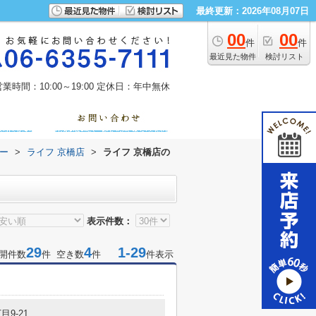
最終更新：2026年08月07日
00
00
件
件
最近見た物件
検討リスト
業時間：10:00～19:00
定休日：年中無休
ー
>
ライフ 京橋店
>
ライフ 京橋店の
表示件数：
29
4
1-29
開件数
件 空き数
件
件表示
目9-21