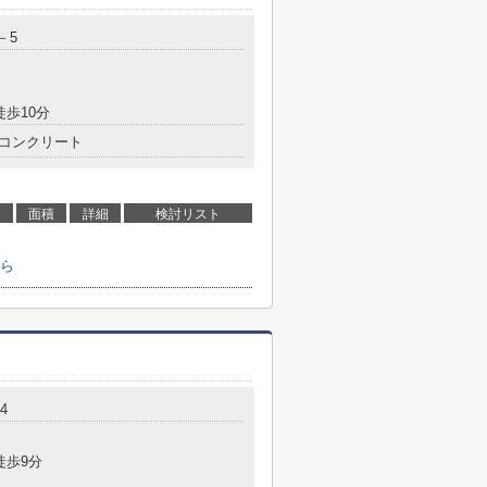
－5
徒歩10分
コンクリート
面積
詳細
検討リスト
ら
4
徒歩9分