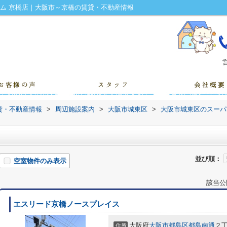
ーム 京橋店｜大阪市～京橋の賃貸・不動産情報
営
貸・不動産情報
>
周辺施設案内
>
大阪市城東区
>
大阪市城東区のスーパ
並び順：
空室物件のみ表示
該当公
エスリード京橋ノースプレイス
大阪府
大阪市都島区
都島南通
２丁
住所