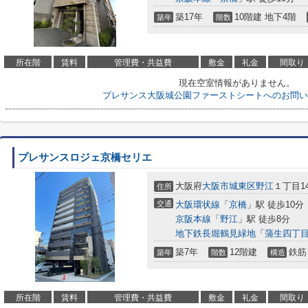
築17年
10階建 地下4階
築年
階数
所在階
賃料
管理費・共益費
敷金
礼金
間取り
現在空室情報がありません。
プレサンス大阪城公園ファーストシートへのお問い
プレサンスロジェ京橋セリエ
大阪府
大阪市城東区
野江
１丁目14
住所
交通
大阪環状線
「
京橋
」駅 徒歩10分
京阪本線
「
野江
」駅 徒歩8分
地下鉄長堀鶴見緑地
「
蒲生四丁
築7年
12階建
鉄筋
築年
階数
構造
所在階
賃料
管理費・共益費
敷金
礼金
間取り