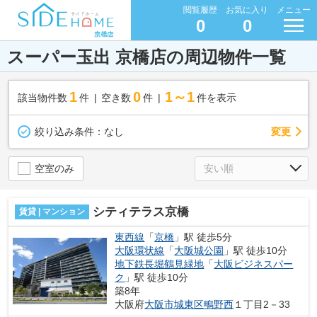
閲覧履歴
お気に入り
メニュー
0
0
スーパー玉出 京橋店の周辺物件一覧
1
0
1～1
該当物件数
件
空き数
件
件を表示
変更
絞り込み条件：
なし
空室のみ
シティテラス京橋
賃貸 | マンション
東西線
「
京橋
」駅 徒歩5分
大阪環状線
「
大阪城公園
」駅 徒歩10分
地下鉄長堀鶴見緑地
「
大阪ビジネスパー
ク
」駅 徒歩10分
築8年
大阪府
大阪市城東区
鴫野西
１丁目2－33