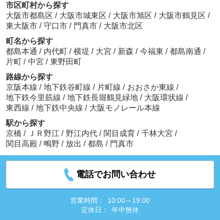
市区町村から探す
大阪市都島区
/
大阪市城東区
/
大阪市旭区
/
大阪市鶴見区
/
東大阪市
/
守口市
/
門真市
/
大阪市北区
町名から探す
都島本通
/
内代町
/
横堤
/
大宮
/
新森
/
今福東
/
都島南通
/
片町
/
中宮
/
東野田町
路線から探す
京阪本線
/
地下鉄谷町線
/
片町線
/
おおさか東線
/
地下鉄今里筋線
/
地下鉄長堀鶴見緑地
/
大阪環状線
/
東西線
/
地下鉄中央線
/
大阪モノレール本線
駅から探す
京橋
/
ＪＲ野江
/
野江内代
/
関目成育
/
千林大宮
/
関目高殿
/
鴫野
/
放出
/
都島
/
門真市
電話でお問い合わせ
営業時間：
10:00～19:00
定休日：
年中無休