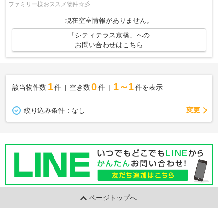
ファミリー様おススメ物件☆彡
現在空室情報がありません。
「シティテラス京橋」への
お問い合わせはこちら
1
0
1～1
該当物件数
件
空き数
件
件を表示
変更
絞り込み条件：
なし
ページトップへ