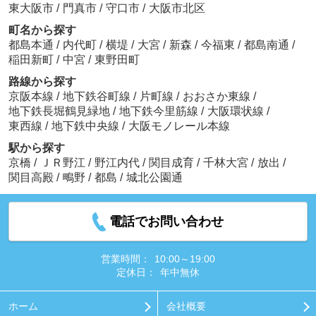
東大阪市
/
門真市
/
守口市
/
大阪市北区
町名から探す
都島本通
/
内代町
/
横堤
/
大宮
/
新森
/
今福東
/
都島南通
/
稲田新町
/
中宮
/
東野田町
路線から探す
京阪本線
/
地下鉄谷町線
/
片町線
/
おおさか東線
/
地下鉄長堀鶴見緑地
/
地下鉄今里筋線
/
大阪環状線
/
東西線
/
地下鉄中央線
/
大阪モノレール本線
駅から探す
京橋
/
ＪＲ野江
/
野江内代
/
関目成育
/
千林大宮
/
放出
/
関目高殿
/
鴫野
/
都島
/
城北公園通
電話でお問い合わせ
営業時間：
10:00～19:00
定休日：
年中無休
ホーム
会社概要