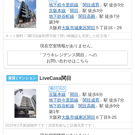
地下鉄今里筋線
「
関目成育
」駅 徒歩3分
京阪本線
「
関目
」駅 徒歩3分
地下鉄谷町線
「
関目高殿
」駅 徒歩7分
築3年
大阪府
大阪市城東区
関目
５丁目16－29
ネット無料！3駅3沿線利用可能で買い物施設も充実した好立地！
現在空室情報がありません。
「フウキレジデンス関目」への
お問い合わせはこちら
LiveCasa関目
賃貸 | マンション
敷0
礼0
京阪本線
「
関目
」駅 徒歩6分
地下鉄今里筋線
「
関目成育
」駅 徒歩7分
地下鉄谷町線
「
関目高殿
」駅 徒歩9分
築1年
大阪府
大阪市城東区
関目
６丁目9-25
2025年2月新築物件です！浴室乾燥など設備充実です！