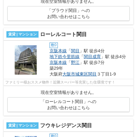
現在空室情報がありません。
「プラウド関目」への
お問い合わせはこちら
ローレルコート関目
賃貸 | マンション
敷0
京阪本線
「
関目
」駅 徒歩4分
地下鉄今里筋線
「
関目成育
」駅 徒歩4分
京阪本線
「
野江
」駅 徒歩7分
築29年
大阪府
大阪市城東区
関目
３丁目1-9
ファミリー様おススメ物件！近隣スーパー等充実した住環境です！
現在空室情報がありません。
「ローレルコート関目」への
お問い合わせはこちら
フウキレジデンス関目
賃貸 | マンション
敷0