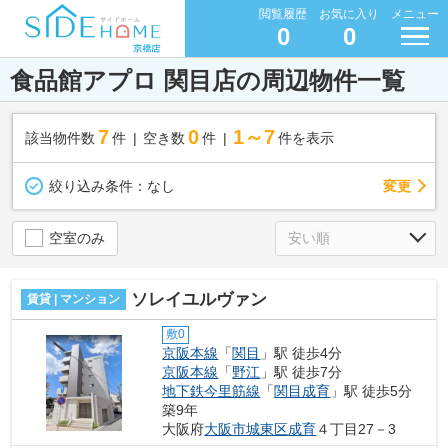
閲覧履歴
お気に入り
メニュー
0
0
食品館アプロ 関目店の周辺物件一覧
7
0
1～7
該当物件数
件
空き数
件
件を表示
変更
絞り込み条件：
なし
空室のみ
ソレイユルヴァン
賃貸 | マンション
敷0
京阪本線
「
関目
」駅 徒歩4分
京阪本線
「
野江
」駅 徒歩7分
地下鉄今里筋線
「
関目成育
」駅 徒歩5分
築9年
大阪府
大阪市城東区
成育
４丁目27－3