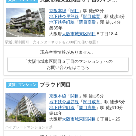
京阪本線
「
関目
」駅 徒歩3分
地下鉄今里筋線
「
関目成育
」駅 徒歩3分
地下鉄谷町線
「
関目高殿
」駅 徒歩4分
築35年
大阪府
大阪市城東区
関目
５丁目18-4
駅近3駅利用可！光インターネットも2000円で使い放題！
現在空室情報がありません。
「大阪市城東区関目５丁目のマンション」への
お問い合わせはこちら
プラウド関目
賃貸 | マンション
京阪本線
「
関目
」駅 徒歩5分
地下鉄今里筋線
「
関目成育
」駅 徒歩6分
地下鉄谷町線
「
関目高殿
」駅 徒歩10分
築10年
大阪府
大阪市城東区
関目
６丁目1－25
ハイグレードマンション☆彡