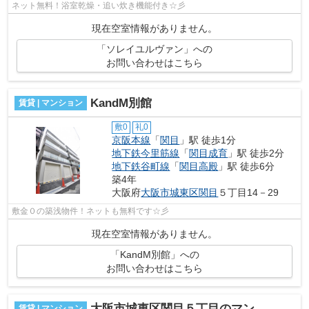
ネット無料！浴室乾燥・追い炊き機能付き☆彡
現在空室情報がありません。
「ソレイユルヴァン」への
お問い合わせはこちら
KandM別館
賃貸 | マンション
敷0
礼0
京阪本線
「
関目
」駅 徒歩1分
地下鉄今里筋線
「
関目成育
」駅 徒歩2分
地下鉄谷町線
「
関目高殿
」駅 徒歩6分
築4年
大阪府
大阪市城東区
関目
５丁目14－29
敷金０の築浅物件！ネットも無料です☆彡
現在空室情報がありません。
「KandM別館」への
お問い合わせはこちら
大阪市城東区関目５丁目のマンション
賃貸 | マンション