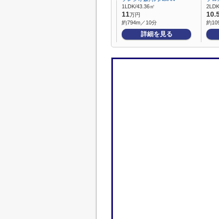
1LDK/43.36㎡
2LDK
11
10.
万円
約794m／10分
約10
詳細を見る