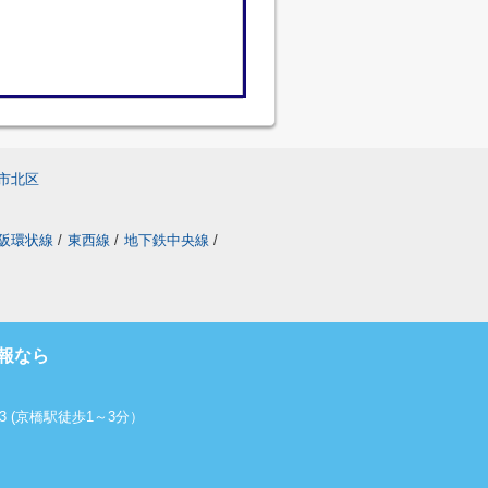
市北区
阪環状線
/
東西線
/
地下鉄中央線
/
報なら
 (京橋駅徒歩1～3分）