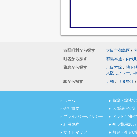
市区町村から探す
大阪市都島区
/
町名から探す
都島本通
/
内代
路線から探す
京阪本線
/
地下
大阪モノレール
駅から探す
京橋
/
ＪＲ野江
/
ホーム
新築・築浅特
会社概要
人気設備特集
プライバシーポリシー
ペット可物件
利用規約
初期費用10
サイトマップ
敷金・礼金0