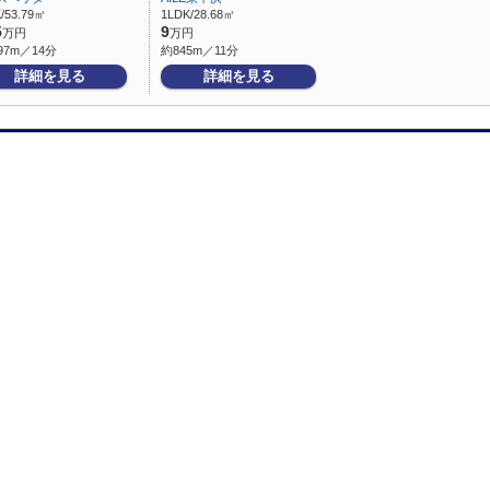
/53.79㎡
1LDK/28.68㎡
5
9
万円
万円
97m／14分
約845m／11分
詳細を見る
詳細を見る