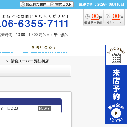
最終更新：2026年08月10日
00
00
件
件
最近見た物件
検討リスト
業時間：10:00～19:00
定休日：年中無休
ー
>
業務スーパー 深江橋店
丁目2-23
MAP
▼