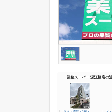
業務スーパー 深江橋店の
プレジオ森河内ASIAN
プロ