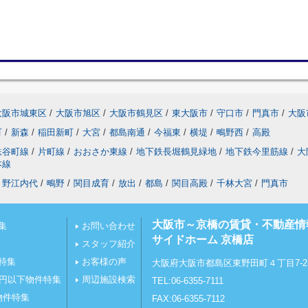
大阪市城東区
/
大阪市旭区
/
大阪市鶴見区
/
東大阪市
/
守口市
/
門真市
/
大阪
町
/
新森
/
稲田新町
/
大宮
/
都島南通
/
今福東
/
横堤
/
鴫野西
/
高殿
鉄谷町線
/
片町線
/
おおさか東線
/
地下鉄長堀鶴見緑地
/
地下鉄今里筋線
/
大
本線
野江内代
/
鴫野
/
関目成育
/
放出
/
都島
/
関目高殿
/
千林大宮
/
門真市
大阪市～京橋の賃貸・不動産情
集
お問い合わせ
サイドホーム 京橋店
スタッフ紹介
特集
お客様の声
大阪府大阪市都島区東野田町４丁目7-23
万円以下物件特集
周辺施設検索
TEL:06-6355-7111
物件特集
FAX:06-6355-7112