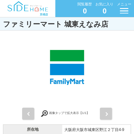
閲覧履歴
お気に入り
メニュー
0
0
ファミリーマート 城東えなみ店
前
次
画像タップで拡大表示【
1
/1】
所在地
大阪府大阪市城東区野江２丁目4-9