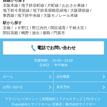
路線から探す
京阪本線
/
地下鉄谷町線
/
片町線
/
おおさか東線
/
地下鉄今里筋線
/
地下鉄長堀鶴見緑地
/
大阪環状線
/
東西線
/
地下鉄中央線
/
大阪モノレール本線
駅から探す
京橋
/
ＪＲ野江
/
野江内代
/
関目成育
/
千林大宮
/
関目高殿
/
鴫野
/
放出
/
都島
/
門真市
電話でお問い合わせ
営業時間：
10:00～19:00
定休日：
年中無休
ホーム
会社概要
お問い合わせ
来店予約
プライバシーポリシー
利用規約
アクセスマップ
PCサイト
Copyright(c) サイドホーム 京橋店｜株式会社サイドホー