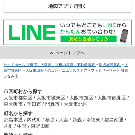
地図アプリで開く
ページトップへ
サイドホーム 京橋店｜大阪市～京橋の賃貸・不動産情報
>
周辺施設案内
>
大
阪市城東区
>
大阪市城東区のコンビニエンスストア
>
ファミリーマート 城東
えなみ店
市区町村から探す
大阪市都島区
/
大阪市城東区
/
大阪市旭区
/
大阪市鶴見区
/
東大阪市
/
守口市
/
門真市
/
大阪市北区
町名から探す
都島本通
/
内代町
/
横堤
/
大宮
/
新森
/
今福東
/
都島南通
/
片町
/
中宮
/
東野田町