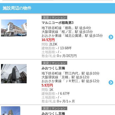
施設周辺の物件
賃貸｜マンション
マルニコーポ都島第3
地下鉄谷町線「都島」駅 徒歩4分
大阪環状線「桜ノ宮」駅 徒歩15分
おおさか東線「城北公園通」駅 徒歩15分
10.5万円
間取:
2LDK
建物面積:
- / 13.68坪
土地面積:
- / -
敷金/礼金:
0ヶ月/20万円
賃貸｜マンション
みおつくし京橋
地下鉄谷町線「野江内代」駅 徒歩10分
大阪環状線「京橋」駅 徒歩12分
おおさか東線「ＪＲ野江」駅 徒歩12分
5.9万円
間取:
1K
建物面積:
- / 6.67坪
土地面積:
- / -
敷金/礼金:
0ヶ月/1ヶ月
賃貸｜マンション
みおつくし京橋