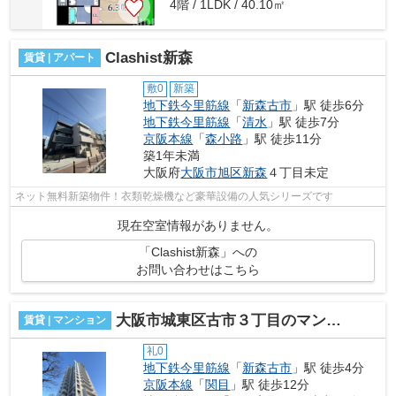
4階 / 1LDK / 40.10㎡
Clashist新森
賃貸 | アパート
敷0
新築
地下鉄今里筋線
「
新森古市
」駅 徒歩6分
地下鉄今里筋線
「
清水
」駅 徒歩7分
京阪本線
「
森小路
」駅 徒歩11分
築1年未満
大阪府
大阪市旭区
新森
４丁目未定
ネット無料新築物件！衣類乾燥機など豪華設備の人気シリーズです
現在空室情報がありません。
「Clashist新森」への
お問い合わせはこちら
大阪市城東区古市３丁目のマンション
賃貸 | マンション
礼0
地下鉄今里筋線
「
新森古市
」駅 徒歩4分
京阪本線
「
関目
」駅 徒歩12分