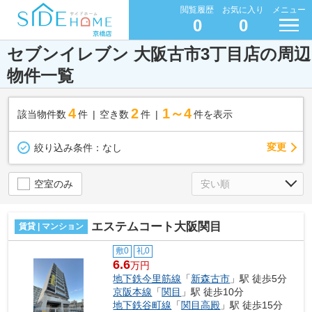
閲覧履歴
お気に入り
メニュー
0
0
セブンイレブン 大阪古市3丁目店の周辺
物件一覧
4
2
1～4
該当物件数
件
空き数
件
件を表示
変更
絞り込み条件：
なし
空室のみ
エステムコート大阪関目
賃貸 | マンション
敷0
礼0
6.6
万円
地下鉄今里筋線
「
新森古市
」駅 徒歩5分
京阪本線
「
関目
」駅 徒歩10分
地下鉄谷町線
「
関目高殿
」駅 徒歩15分