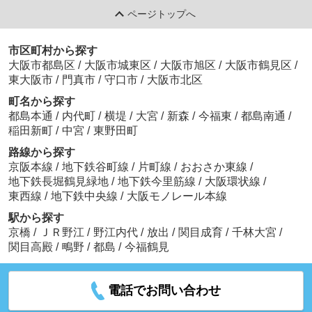
ページトップへ
市区町村から探す
大阪市都島区
/
大阪市城東区
/
大阪市旭区
/
大阪市鶴見区
/
東大阪市
/
門真市
/
守口市
/
大阪市北区
町名から探す
都島本通
/
内代町
/
横堤
/
大宮
/
新森
/
今福東
/
都島南通
/
稲田新町
/
中宮
/
東野田町
路線から探す
京阪本線
/
地下鉄谷町線
/
片町線
/
おおさか東線
/
地下鉄長堀鶴見緑地
/
地下鉄今里筋線
/
大阪環状線
/
東西線
/
地下鉄中央線
/
大阪モノレール本線
駅から探す
京橋
/
ＪＲ野江
/
野江内代
/
放出
/
関目成育
/
千林大宮
/
関目高殿
/
鴫野
/
都島
/
今福鶴見
電話でお問い合わせ