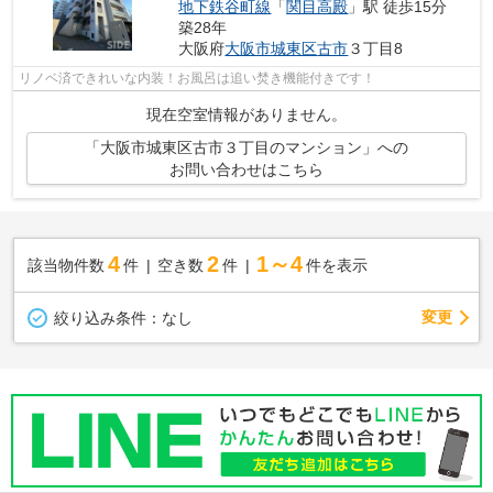
地下鉄谷町線
「
関目高殿
」駅 徒歩15分
築28年
大阪府
大阪市城東区
古市
３丁目8
リノベ済できれいな内装！お風呂は追い焚き機能付きです！
現在空室情報がありません。
「大阪市城東区古市３丁目のマンション」への
お問い合わせはこちら
4
2
1～4
該当物件数
件
空き数
件
件を表示
変更
絞り込み条件：
なし