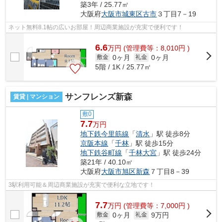
築3年 / 25.77㎡
大阪府
大阪市城東区
古市
３丁目7－19
ネット無料8.1帖の広いお部屋！周辺商業施設が充実で便利です！
6.6
万
円
(管理費等：8,010円 )
0ヶ月
0ヶ月
敷金
礼金
5階 / 1K / 25.77㎡
サンフレンズ新森
賃貸 | マンション
敷0
7.7
万円
地下鉄今里筋線
「
清水
」駅 徒歩8分
京阪本線
「
千林
」駅 徒歩15分
地下鉄谷町線
「
千林大宮
」駅 徒歩24分
築21年 / 40.10㎡
大阪府
大阪市旭区
新森
７丁目8－39
3駅利用可能＆周辺商業施設が充実で便利な立地です！
7.7
万
円
(管理費等：7,000円 )
0ヶ月
9万円
敷金
礼金