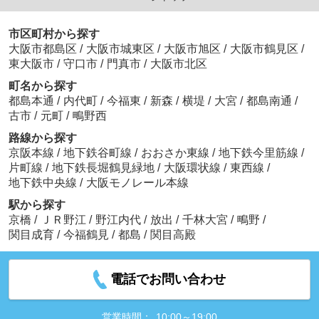
市区町村から探す
大阪市都島区
/
大阪市城東区
/
大阪市旭区
/
大阪市鶴見区
/
東大阪市
/
守口市
/
門真市
/
大阪市北区
町名から探す
都島本通
/
内代町
/
今福東
/
新森
/
横堤
/
大宮
/
都島南通
/
古市
/
元町
/
鴫野西
路線から探す
京阪本線
/
地下鉄谷町線
/
おおさか東線
/
地下鉄今里筋線
/
片町線
/
地下鉄長堀鶴見緑地
/
大阪環状線
/
東西線
/
地下鉄中央線
/
大阪モノレール本線
駅から探す
京橋
/
ＪＲ野江
/
野江内代
/
放出
/
千林大宮
/
鴫野
/
関目成育
/
今福鶴見
/
都島
/
関目高殿
電話でお問い合わせ
営業時間：
10:00～19:00