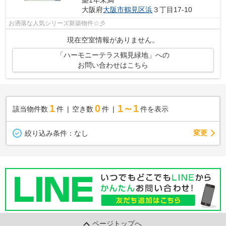
築1年未満
大阪府
大阪市鶴見区
浜
３丁目17-10
お洒落な人気シリーズ新築物件☆彡
現在空室情報がありません。
「ハーモニーテラス鶴見緑地」への
お問い合わせはこちら
1
0
1～1
該当物件数
件
空き数
件
件を表示
変更
絞り込み条件：
なし
ページトップへ