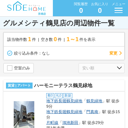
閲覧履歴
お気に入り
メニュー
0
0
グルメシティ鶴見店の周辺物件一覧
1
0
1～1
該当物件数
件
空き数
件
件を表示
変更
絞り込み条件：
なし
空室のみ
ハーモニーテラス鶴見緑地
賃貸 | アパート
敷0
礼0
新築
地下鉄長堀鶴見緑地
「
鶴見緑地
」駅 徒歩
9分
地下鉄長堀鶴見緑地
「
門真南
」駅 徒歩15
分
片町線
「
鴻池新田
」駅 徒歩29分