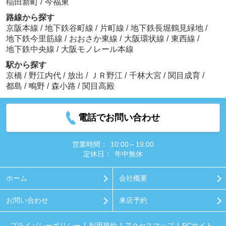
稲田新町
/
今福東
路線から探す
京阪本線
/
地下鉄谷町線
/
片町線
/
地下鉄長堀鶴見緑地
/
地下鉄今里筋線
/
おおさか東線
/
大阪環状線
/
東西線
/
地下鉄中央線
/
大阪モノレール本線
駅から探す
京橋
/
野江内代
/
放出
/
ＪＲ野江
/
千林大宮
/
関目成育
/
都島
/
鴫野
/
森小路
/
関目高殿
電話でお問い合わせ
営業時間：
10:00～19:00
定休日：
年中無休
ホーム
会社概要
お問い合わせ
来店予約
プライバシーポリシー
利用規約
アクセスマップ
PCサイト