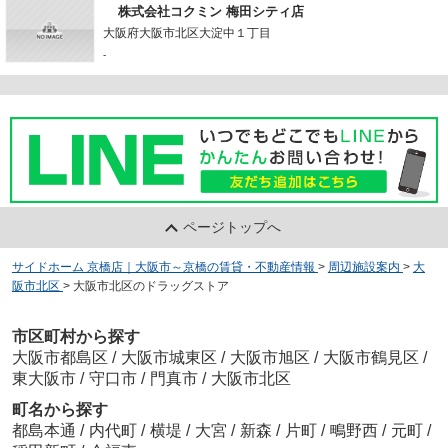
株式会社コクミン 梅田シティ店
大阪府大阪市北区大淀中１丁目
-
ページトップへ
サイドホーム 京橋店｜大阪市～京橋の賃貸・不動産情報
>
周辺施設案内
>
大
阪市北区
>
大阪市北区のドラッグストア
市区町村から探す
大阪市都島区
/
大阪市城東区
/
大阪市旭区
/
大阪市鶴見区
/
東大阪市
/
守口市
/
門真市
/
大阪市北区
町名から探す
都島本通
/
内代町
/
横堤
/
大宮
/
新森
/
片町
/
鴫野西
/
元町
/