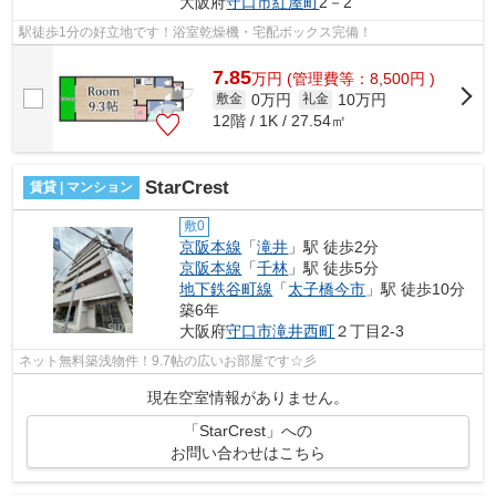
大阪府
守口市
紅屋町
2－2
駅徒歩1分の好立地です！浴室乾燥機・宅配ボックス完備！
7.85
万
円
(管理費等：8,500円 )
0万円
10万円
敷金
礼金
12階 / 1K / 27.54㎡
StarCrest
賃貸 | マンション
敷0
京阪本線
「
滝井
」駅 徒歩2分
京阪本線
「
千林
」駅 徒歩5分
地下鉄谷町線
「
太子橋今市
」駅 徒歩10分
築6年
大阪府
守口市
滝井西町
２丁目2-3
ネット無料築浅物件！9.7帖の広いお部屋です☆彡
現在空室情報がありません。
「StarCrest」への
お問い合わせはこちら