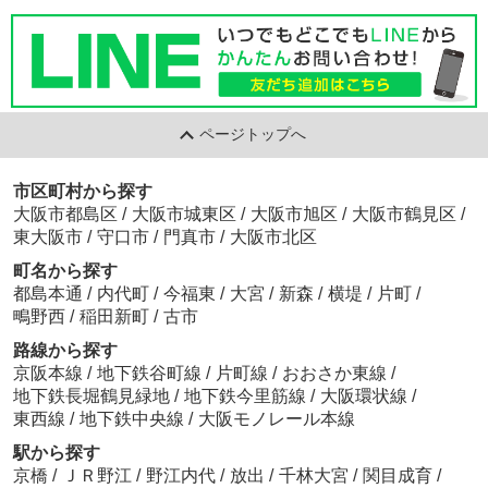
ページトップへ
市区町村から探す
大阪市都島区
/
大阪市城東区
/
大阪市旭区
/
大阪市鶴見区
/
東大阪市
/
守口市
/
門真市
/
大阪市北区
町名から探す
都島本通
/
内代町
/
今福東
/
大宮
/
新森
/
横堤
/
片町
/
鴫野西
/
稲田新町
/
古市
路線から探す
京阪本線
/
地下鉄谷町線
/
片町線
/
おおさか東線
/
地下鉄長堀鶴見緑地
/
地下鉄今里筋線
/
大阪環状線
/
東西線
/
地下鉄中央線
/
大阪モノレール本線
駅から探す
京橋
/
ＪＲ野江
/
野江内代
/
放出
/
千林大宮
/
関目成育
/