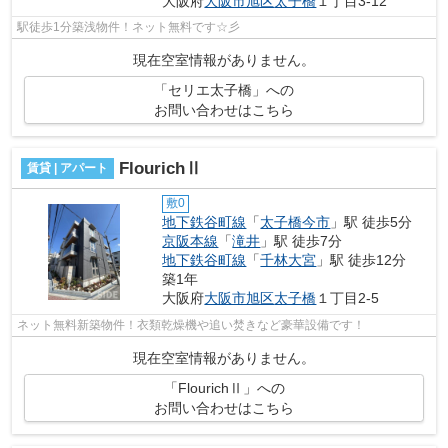
大阪府
大阪市旭区
太子橋
１丁目3-12
駅徒歩1分築浅物件！ネット無料です☆彡
現在空室情報がありません。
「セリエ太子橋」への
お問い合わせはこちら
FlourichⅡ
賃貸 | アパート
敷0
地下鉄谷町線
「
太子橋今市
」駅 徒歩5分
京阪本線
「
滝井
」駅 徒歩7分
地下鉄谷町線
「
千林大宮
」駅 徒歩12分
築1年
大阪府
大阪市旭区
太子橋
１丁目2-5
ネット無料新築物件！衣類乾燥機や追い焚きなど豪華設備です！
現在空室情報がありません。
「FlourichⅡ」への
お問い合わせはこちら