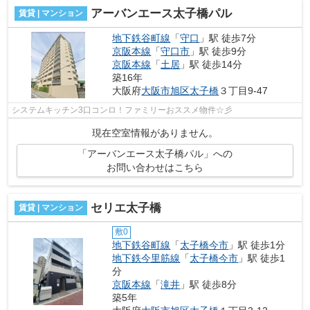
アーバンエース太子橋パル
賃貸 | マンション
地下鉄谷町線
「
守口
」駅 徒歩7分
京阪本線
「
守口市
」駅 徒歩9分
京阪本線
「
土居
」駅 徒歩14分
築16年
大阪府
大阪市旭区
太子橋
３丁目9-47
システムキッチン3口コンロ！ファミリーおススメ物件☆彡
現在空室情報がありません。
「アーバンエース太子橋パル」への
お問い合わせはこちら
セリエ太子橋
賃貸 | マンション
敷0
地下鉄谷町線
「
太子橋今市
」駅 徒歩1分
地下鉄今里筋線
「
太子橋今市
」駅 徒歩1
分
京阪本線
「
滝井
」駅 徒歩8分
築5年