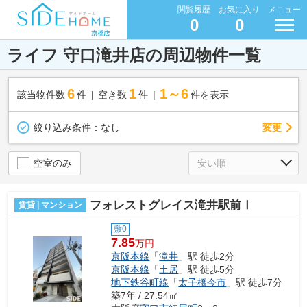
閲覧履歴
お気に入り
メニュー
0
0
ライフ 守口滝井店の周辺物件一覧
6
1
1～6
該当物件数
件
空き数
件
件を表示
変更
絞り込み条件：
なし
空室のみ
フォレストグレイス滝井駅前Ⅰ
賃貸 | マンション
敷0
7.85
万円
京阪本線
「
滝井
」駅 徒歩2分
京阪本線
「
土居
」駅 徒歩5分
地下鉄谷町線
「
太子橋今市
」駅 徒歩7分
築7年 / 27.54㎡