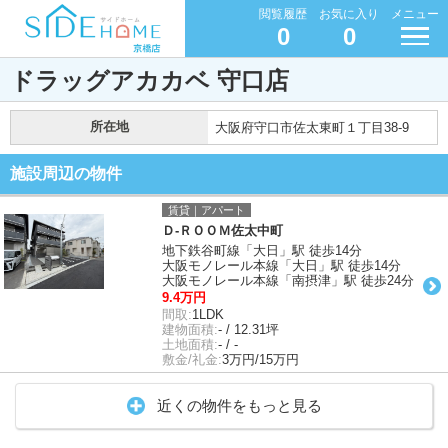
閲覧履歴
お気に入り
メニュー
0
0
ドラッグアカカベ 守口店
所在地
大阪府守口市佐太東町１丁目38-9
施設周辺の物件
賃貸｜アパート
Ｄ-ＲＯＯＭ佐太中町
地下鉄谷町線「大日」駅 徒歩14分
大阪モノレール本線「大日」駅 徒歩14分
大阪モノレール本線「南摂津」駅 徒歩24分
9.4万円
間取:
1LDK
建物面積:
- / 12.31坪
土地面積:
- / -
敷金/礼金:
3万円/15万円
近くの物件をもっと見る