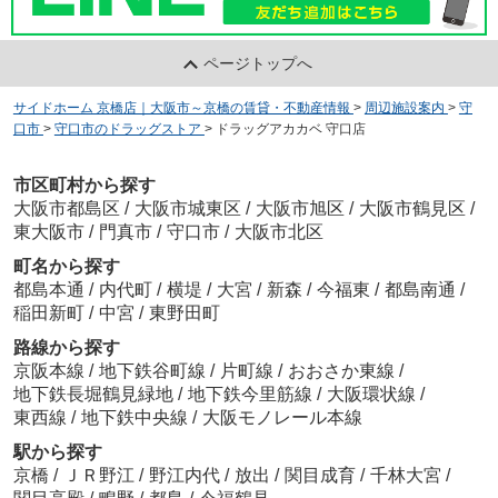
ページトップへ
サイドホーム 京橋店｜大阪市～京橋の賃貸・不動産情報
>
周辺施設案内
>
守
口市
>
守口市のドラッグストア
>
ドラッグアカカベ 守口店
市区町村から探す
大阪市都島区
/
大阪市城東区
/
大阪市旭区
/
大阪市鶴見区
/
東大阪市
/
門真市
/
守口市
/
大阪市北区
町名から探す
都島本通
/
内代町
/
横堤
/
大宮
/
新森
/
今福東
/
都島南通
/
稲田新町
/
中宮
/
東野田町
路線から探す
京阪本線
/
地下鉄谷町線
/
片町線
/
おおさか東線
/
地下鉄長堀鶴見緑地
/
地下鉄今里筋線
/
大阪環状線
/
東西線
/
地下鉄中央線
/
大阪モノレール本線
駅から探す
京橋
/
ＪＲ野江
/
野江内代
/
放出
/
関目成育
/
千林大宮
/