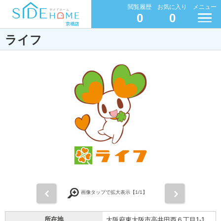
閲覧履歴
お気に入り
メニュー
0
0
ライフ
前
次
画像タップで拡大表示【
1
/1】
所在地
大阪府東大阪市高井田西６丁目1-1