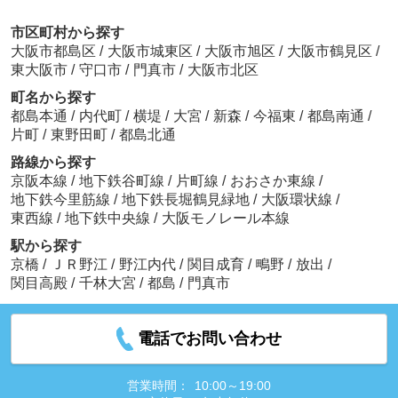
市区町村から探す
大阪市都島区
/
大阪市城東区
/
大阪市旭区
/
大阪市鶴見区
/
東大阪市
/
守口市
/
門真市
/
大阪市北区
町名から探す
都島本通
/
内代町
/
横堤
/
大宮
/
新森
/
今福東
/
都島南通
/
片町
/
東野田町
/
都島北通
路線から探す
京阪本線
/
地下鉄谷町線
/
片町線
/
おおさか東線
/
地下鉄今里筋線
/
地下鉄長堀鶴見緑地
/
大阪環状線
/
東西線
/
地下鉄中央線
/
大阪モノレール本線
駅から探す
京橋
/
ＪＲ野江
/
野江内代
/
関目成育
/
鴫野
/
放出
/
関目高殿
/
千林大宮
/
都島
/
門真市
電話でお問い合わせ
営業時間：
10:00～19:00