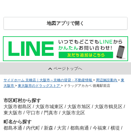
地図アプリで開く
ページトップへ
サイドホーム 京橋店｜大阪市～京橋の賃貸・不動産情報
>
周辺施設案内
>
東
大阪市
>
東大阪市のドラッグストア
>
ドラッグアカカベ 徳庵駅前店
市区町村から探す
大阪市都島区
/
大阪市城東区
/
大阪市旭区
/
大阪市鶴見区
/
東大阪市
/
守口市
/
門真市
/
大阪市北区
町名から探す
都島本通
/
内代町
/
新森
/
大宮
/
都島南通
/
今福東
/
横堤
/