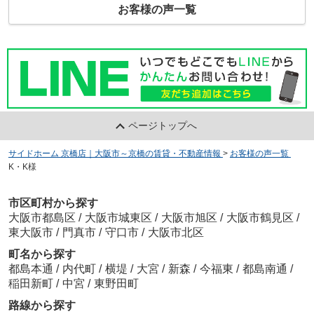
お客様の声一覧
ページトップへ
サイドホーム 京橋店｜大阪市～京橋の賃貸・不動産情報
>
お客様の声一覧
>
K・K様
市区町村から探す
大阪市都島区
/
大阪市城東区
/
大阪市旭区
/
大阪市鶴見区
/
東大阪市
/
門真市
/
守口市
/
大阪市北区
町名から探す
都島本通
/
内代町
/
横堤
/
大宮
/
新森
/
今福東
/
都島南通
/
稲田新町
/
中宮
/
東野田町
路線から探す