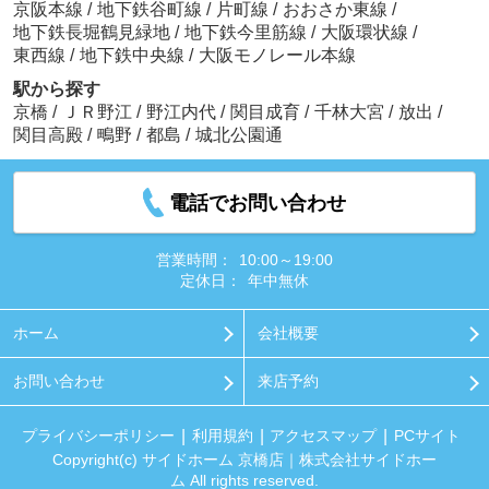
京阪本線
/
地下鉄谷町線
/
片町線
/
おおさか東線
/
地下鉄長堀鶴見緑地
/
地下鉄今里筋線
/
大阪環状線
/
東西線
/
地下鉄中央線
/
大阪モノレール本線
駅から探す
京橋
/
ＪＲ野江
/
野江内代
/
関目成育
/
千林大宮
/
放出
/
関目高殿
/
鴫野
/
都島
/
城北公園通
電話でお問い合わせ
営業時間：
10:00～19:00
定休日：
年中無休
ホーム
会社概要
お問い合わせ
来店予約
プライバシーポリシー
利用規約
アクセスマップ
PCサイト
Copyright(c) サイドホーム 京橋店｜株式会社サイドホー
ム All rights reserved.