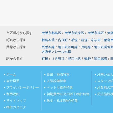
市区町村から探す
大阪市都島区
/
大阪市城東区
/
大阪市旭区
/
大
町名から探す
都島本通
/
内代町
/
横堤
/
新森
/
今福東
/
都島
路線から探す
京阪本線
/
地下鉄谷町線
/
片町線
/
地下鉄長堀
大阪モノレール本線
駅から探す
京橋
/
ＪＲ野江
/
野江内代
/
鴫野
/
関目高殿
/
ホーム
新築・築浅特集
お問い合
会社概要
人気設備特集
スタッフ
プライバシーポリシー
ペット可物件特集
お客様の
利用規約
初期費用10万円以下物件特集
周辺施設
サイトマップ
敷金・礼金0物件特集
物件カタログ