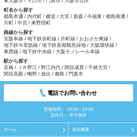
東大阪市
/
守口市
/
門真市
/
大阪市北区
町名から探す
都島本通
/
内代町
/
横堤
/
大宮
/
新森
/
今福東
/
都島南通
/
片町
/
中宮
/
東野田町
路線から探す
京阪本線
/
地下鉄谷町線
/
片町線
/
おおさか東線
/
地下鉄今里筋線
/
地下鉄長堀鶴見緑地
/
大阪環状線
/
東西線
/
地下鉄中央線
/
大阪モノレール本線
駅から探す
京橋
/
ＪＲ野江
/
野江内代
/
関目成育
/
千林大宮
/
関目高殿
/
鴫野
/
放出
/
都島
/
門真市
電話でお問い合わせ
営業時間：
10:00～19:00
定休日：
年中無休
ホーム
会社概要