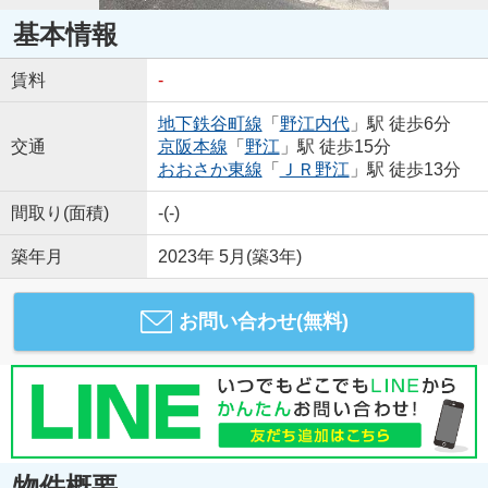
基本情報
賃料
-
地下鉄谷町線
「
野江内代
」駅 徒歩6分
交通
京阪本線
「
野江
」駅 徒歩15分
おおさか東線
「
ＪＲ野江
」駅 徒歩13分
間取り(面積)
-(-)
築年月
2023年 5月(築3年)
お問い合わせ(無料)
物件概要