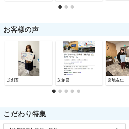
お客様の声
芝創吾
芝創吾
宮地友仁
こだわり特集