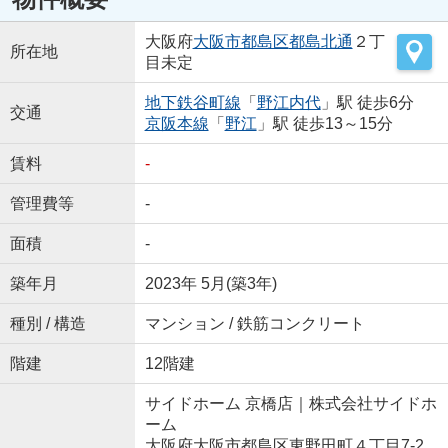
大阪府
大阪市都島区
都島北通
２丁
所在地
目未定
地下鉄谷町線
「
野江内代
」駅 徒歩6分
交通
京阪本線
「
野江
」駅 徒歩13～15分
賃料
-
管理費等
-
面積
-
築年月
2023年 5月(築3年)
種別 / 構造
マンション / 鉄筋コンクリート
階建
12階建
サイドホーム 京橋店｜株式会社サイドホ
ーム
大阪府大阪市都島区東野田町４丁目7-2