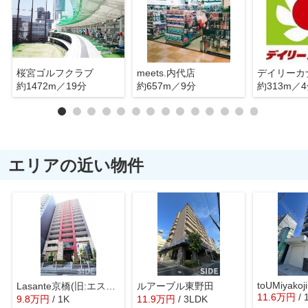
桜宮ゴルフクラブ
meets.内代店
約1472m／19分
約657m／9分
約313m／
エリアの近い物件
toUMiyakoj
Lasante京橋(旧:エスティメゾン京橋)
ルアーブル東野田
11.6
万
円
/
9.8
万
円
/ 1K
11.9
万
円
/ 3LDK