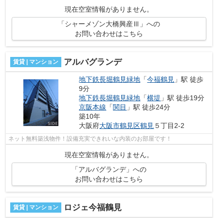
現在空室情報がありません。
「シャーメゾン大橋興産Ⅲ」への
お問い合わせはこちら
アルバグランデ
賃貸 | マンション
地下鉄長堀鶴見緑地
「
今福鶴見
」駅 徒歩
9分
地下鉄長堀鶴見緑地
「
横堤
」駅 徒歩19分
京阪本線
「
関目
」駅 徒歩24分
築10年
大阪府
大阪市鶴見区
鶴見
５丁目2-2
ネット無料築浅物件！設備充実できれいな内装のお部屋です！
現在空室情報がありません。
「アルバグランデ」への
お問い合わせはこちら
ロジェ今福鶴見
賃貸 | マンション