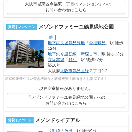
「大阪市城東区今福東１丁目のマンション」への
お問い合わせはこちら
メゾンドファミーユ鶴見緑地公園
賃貸 | マンション
敷0
地下鉄長堀鶴見緑地
「
今福鶴見
」駅 徒歩
12分
地下鉄今里筋線
「
新森古市
」駅 徒歩13分
京阪本線
「
野江
」駅 徒歩27分
築16年
大阪府
大阪市鶴見区
緑
２丁目2-2
浴室乾燥機や追い焚き機能など設備充実！南向きのお部屋です！
現在空室情報がありません。
「メゾンドファミーユ鶴見緑地公園」への
お問い合わせはこちら
メゾンドゥイデアル
賃貸 | アパート
片町線
「
放出
」駅 徒歩9分