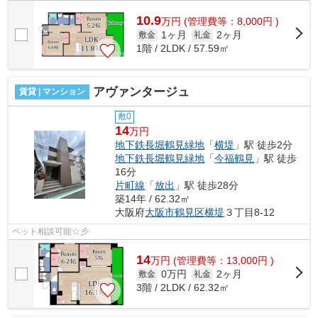
10.9
万
円
(管理費等：8,000円 )
1ヶ月
2ヶ月
敷金
礼金
1階 / 2LDK / 57.59㎡
アヴァンタージュ
賃貸 | マンション
敷0
14
万円
地下鉄長堀鶴見緑地
「
横堤
」駅 徒歩2分
地下鉄長堀鶴見緑地
「
今福鶴見
」駅 徒歩
16分
片町線
「
放出
」駅 徒歩28分
築14年 / 62.32㎡
大阪府
大阪市鶴見区
横堤
３丁目8-12
ペット相談可能☆彡
14
万
円
(管理費等：13,000円 )
0万円
2ヶ月
敷金
礼金
3階 / 2LDK / 62.32㎡