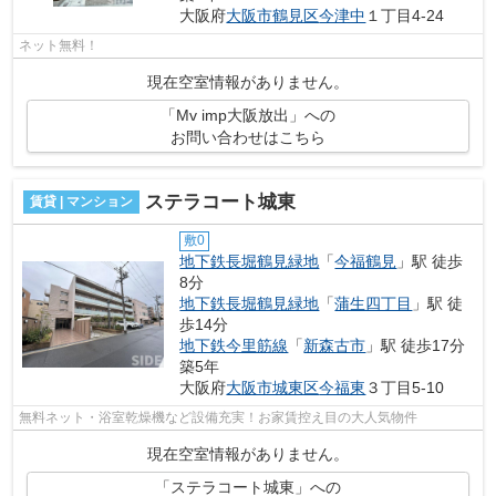
大阪府
大阪市鶴見区
今津中
１丁目4-24
ネット無料！
現在空室情報がありません。
「Mv imp大阪放出」への
お問い合わせはこちら
ステラコート城東
賃貸 | マンション
敷0
地下鉄長堀鶴見緑地
「
今福鶴見
」駅 徒歩
8分
地下鉄長堀鶴見緑地
「
蒲生四丁目
」駅 徒
歩14分
地下鉄今里筋線
「
新森古市
」駅 徒歩17分
築5年
大阪府
大阪市城東区
今福東
３丁目5-10
無料ネット・浴室乾燥機など設備充実！お家賃控え目の大人気物件
現在空室情報がありません。
「ステラコート城東」への