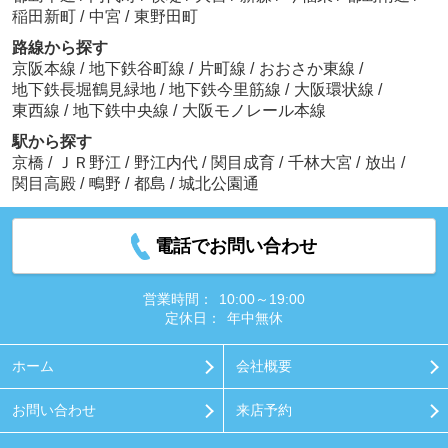
稲田新町
/
中宮
/
東野田町
路線から探す
京阪本線
/
地下鉄谷町線
/
片町線
/
おおさか東線
/
地下鉄長堀鶴見緑地
/
地下鉄今里筋線
/
大阪環状線
/
東西線
/
地下鉄中央線
/
大阪モノレール本線
駅から探す
京橋
/
ＪＲ野江
/
野江内代
/
関目成育
/
千林大宮
/
放出
/
関目高殿
/
鴫野
/
都島
/
城北公園通
電話でお問い合わせ
営業時間：
10:00～19:00
定休日：
年中無休
ホーム
会社概要
お問い合わせ
来店予約