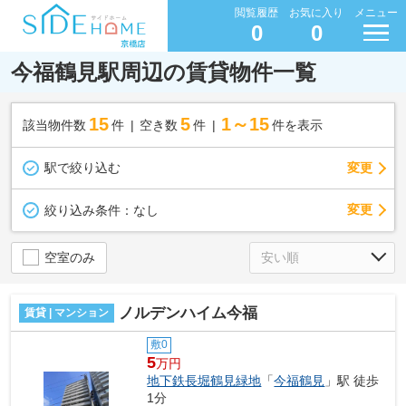
閲覧履歴
お気に入り
メニュー
0
0
今福鶴見駅周辺の賃貸物件一覧
15
5
1～15
該当物件数
件
空き数
件
件を表示
駅で絞り込む
変更
変更
絞り込み条件：
なし
空室のみ
ノルデンハイム今福
賃貸 | マンション
敷0
5
万円
地下鉄長堀鶴見緑地
「
今福鶴見
」駅 徒歩
1分