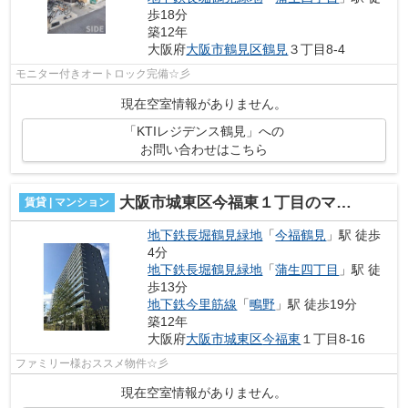
歩18分
築12年
大阪府
大阪市鶴見区
鶴見
３丁目8-4
モニター付きオートロック完備☆彡
現在空室情報がありません。
「KTIレジデンス鶴見」への
お問い合わせはこちら
大阪市城東区今福東１丁目のマンション
賃貸 | マンション
地下鉄長堀鶴見緑地
「
今福鶴見
」駅 徒歩
4分
地下鉄長堀鶴見緑地
「
蒲生四丁目
」駅 徒
歩13分
地下鉄今里筋線
「
鴫野
」駅 徒歩19分
築12年
大阪府
大阪市城東区
今福東
１丁目8-16
ファミリー様おススメ物件☆彡
現在空室情報がありません。