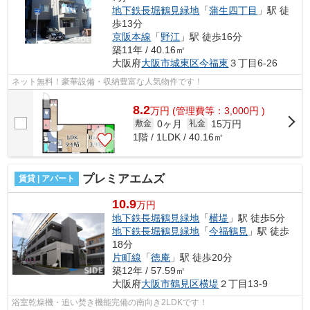
地下鉄長堀鶴見緑地
「
蒲生四丁目
」駅 徒
歩13分
京阪本線
「
野江
」駅 徒歩16分
築11年 / 40.16㎡
大阪府
大阪市城東区
今福東
３丁目6-26
ネット無料！豪華設備・収納豊富な人気物件です！
8.2
万
円
(管理費等：3,000円 )
0ヶ月
15万円
敷金
礼金
1階 / 1LDK / 40.16㎡
プレミアエムズ
賃貸 | アパート
10.9
万円
地下鉄長堀鶴見緑地
「
横堤
」駅 徒歩5分
地下鉄長堀鶴見緑地
「
今福鶴見
」駅 徒歩
18分
片町線
「
徳庵
」駅 徒歩20分
築12年 / 57.59㎡
大阪府
大阪市鶴見区
横堤
２丁目13-9
浴室乾燥機・追い焚き機能完備の南向き2LDKです！