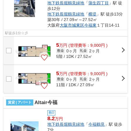
地下鉄長堀鶴見緑地
「
蒲生四丁目
」駅 徒
歩12分
地下鉄長堀鶴見緑地
「
横堤
」駅 徒歩13分
築30年 / 27.09㎡～27.52㎡
大阪府
大阪市城東区
今福東
１丁目14-11
駅徒歩1分☆彡
5
万
円
(管理費等：9,000円 )
0ヶ月
2ヶ月
敷金
礼金
5階 / 1DK / 27.52㎡
5
万
円
(管理費等：9,000円 )
0ヶ月
2ヶ月
敷金
礼金
11階 / 1DK / 27.09㎡
Altair今福
賃貸 | アパート
敷0
8.2
万円
地下鉄長堀鶴見緑地
「
今福鶴見
」駅 徒歩
7分