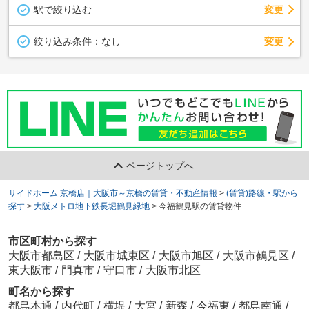
駅で絞り込む
変更
変更
絞り込み条件：
なし
ページトップへ
サイドホーム 京橋店｜大阪市～京橋の賃貸・不動産情報
>
(賃貸)路線・駅から
探す
>
大阪メトロ地下鉄長堀鶴見緑地
>
今福鶴見駅の賃貸物件
市区町村から探す
大阪市都島区
/
大阪市城東区
/
大阪市旭区
/
大阪市鶴見区
/
東大阪市
/
門真市
/
守口市
/
大阪市北区
町名から探す
都島本通
/
内代町
/
横堤
/
大宮
/
新森
/
今福東
/
都島南通
/