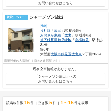
お問い合わせはこちら
シャーメゾン放出
賃貸 | アパート
敷0
片町線
「
放出
」駅 徒歩6分
おおさか東線
「
放出
」駅 徒歩6分
地下鉄長堀鶴見緑地
「
今福鶴見
」駅 徒歩
21分
築8年
大阪府
大阪市鶴見区
放出東
２丁目20-24
豪華設備の人気物件！南向き角部屋です！
現在空室情報がありません。
「シャーメゾン放出」への
お問い合わせはこちら
15
5
1～15
該当物件数
件
空き数
件
件を表示