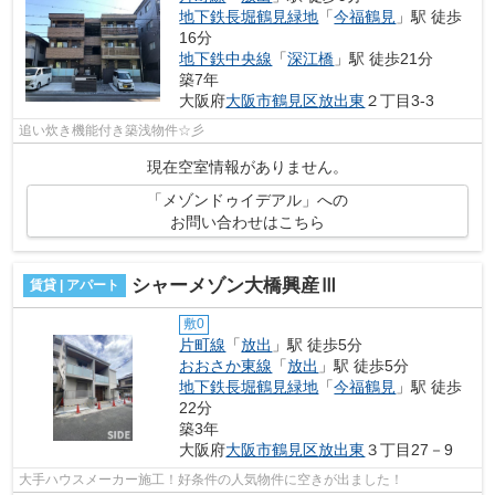
地下鉄長堀鶴見緑地
「
今福鶴見
」駅 徒歩
16分
地下鉄中央線
「
深江橋
」駅 徒歩21分
築7年
大阪府
大阪市鶴見区
放出東
２丁目3-3
追い炊き機能付き築浅物件☆彡
現在空室情報がありません。
「メゾンドゥイデアル」への
お問い合わせはこちら
シャーメゾン大橋興産Ⅲ
賃貸 | アパート
敷0
片町線
「
放出
」駅 徒歩5分
おおさか東線
「
放出
」駅 徒歩5分
地下鉄長堀鶴見緑地
「
今福鶴見
」駅 徒歩
22分
築3年
大阪府
大阪市鶴見区
放出東
３丁目27－9
大手ハウスメーカー施工！好条件の人気物件に空きが出ました！