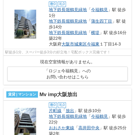
敷0
礼0
地下鉄長堀鶴見緑地
「
今福鶴見
」駅 徒歩
1分
地下鉄長堀鶴見緑地
「
蒲生四丁目
」駅 徒
歩14分
地下鉄長堀鶴見緑地
「
横堤
」駅 徒歩16分
築22年
大阪府
大阪市城東区
今福東
１丁目14-3
駅徒歩1分、スーパー徒歩3分の好立地！宅配ボックス完備です！
現在空室情報がありません。
「ロジェ今福鶴見」への
お問い合わせはこちら
Mv imp大阪放出
賃貸 | マンション
敷0
礼0
片町線
「
放出
」駅 徒歩10分
地下鉄長堀鶴見緑地
「
今福鶴見
」駅 徒歩
22分
おおさか東線
「
高井田中央
」駅 徒歩25分
築2年