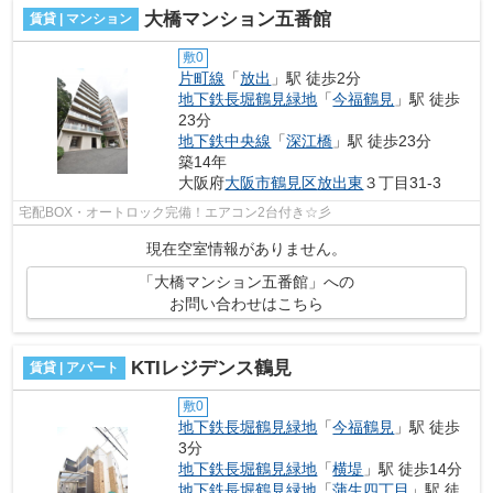
大橋マンション五番館
賃貸 | マンション
敷0
片町線
「
放出
」駅 徒歩2分
地下鉄長堀鶴見緑地
「
今福鶴見
」駅 徒歩
23分
地下鉄中央線
「
深江橋
」駅 徒歩23分
築14年
大阪府
大阪市鶴見区
放出東
３丁目31-3
宅配BOX・オートロック完備！エアコン2台付き☆彡
現在空室情報がありません。
「大橋マンション五番館」への
お問い合わせはこちら
KTIレジデンス鶴見
賃貸 | アパート
敷0
地下鉄長堀鶴見緑地
「
今福鶴見
」駅 徒歩
3分
地下鉄長堀鶴見緑地
「
横堤
」駅 徒歩14分
地下鉄長堀鶴見緑地
「
蒲生四丁目
」駅 徒