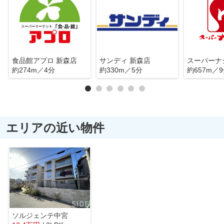
食品館アプロ 新森店
サンディ 新森店
約274m／4分
約330m／5分
約657m／
エリアの近い物件
ソルジェンテ中宮