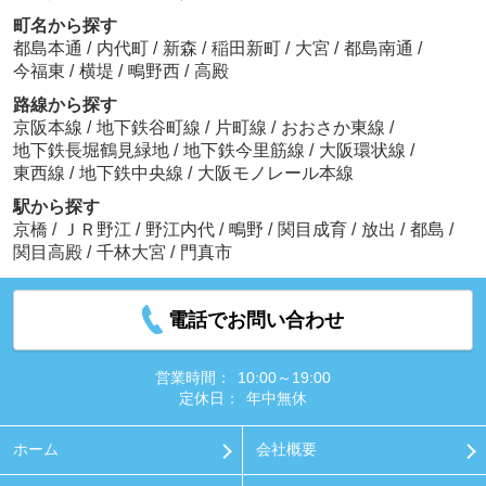
町名から探す
都島本通
/
内代町
/
新森
/
稲田新町
/
大宮
/
都島南通
/
今福東
/
横堤
/
鴫野西
/
高殿
路線から探す
京阪本線
/
地下鉄谷町線
/
片町線
/
おおさか東線
/
地下鉄長堀鶴見緑地
/
地下鉄今里筋線
/
大阪環状線
/
東西線
/
地下鉄中央線
/
大阪モノレール本線
駅から探す
京橋
/
ＪＲ野江
/
野江内代
/
鴫野
/
関目成育
/
放出
/
都島
/
関目高殿
/
千林大宮
/
門真市
電話でお問い合わせ
営業時間：
10:00～19:00
定休日：
年中無休
ホーム
会社概要