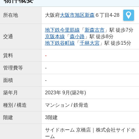
所在地
大阪府
大阪市旭区
新森
６丁目4-28
地下鉄今里筋線
「
新森古市
」駅 徒歩7分
交通
京阪本線
「
森小路
」駅 徒歩8分
地下鉄谷町線
「
千林大宮
」駅 徒歩15分
賃料
-
管理費等
-
面積
-
築年月
2023年 9月(築2年)
種別 / 構造
マンション / 鉄骨造
階建
3階建
サイドホーム 京橋店｜株式会社サイドホ
ーム