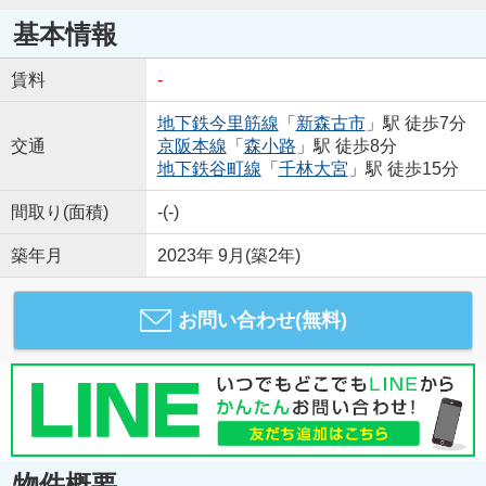
基本情報
賃料
-
地下鉄今里筋線
「
新森古市
」駅 徒歩7分
交通
京阪本線
「
森小路
」駅 徒歩8分
地下鉄谷町線
「
千林大宮
」駅 徒歩15分
間取り(面積)
-(-)
築年月
2023年 9月(築2年)
お問い合わせ(無料)
物件概要