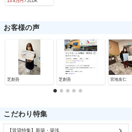
13.4
万
円
/ 2LDK
お客様の声
芝創吾
芝創吾
宮地友仁
こだわり特集
【賃貸特集】新築・築浅