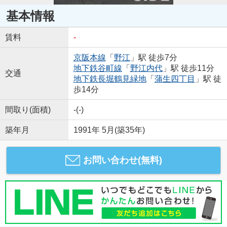
基本情報
賃料
-
京阪本線
「
野江
」駅 徒歩7分
地下鉄谷町線
「
野江内代
」駅 徒歩11分
交通
地下鉄長堀鶴見緑地
「
蒲生四丁目
」駅 徒
歩14分
間取り(面積)
-(-)
築年月
1991年 5月(築35年)
お問い合わせ(無料)