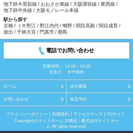
地下鉄今里筋線
/
おおさか東線
/
大阪環状線
/
東西線
/
地下鉄中央線
/
大阪モノレール本線
駅から探す
京橋
/
ＪＲ野江
/
野江内代
/
鴫野
/
関目高殿
/
関目成育
/
放出
/
千林大宮
/
門真市
/
都島
電話でお問い合わせ
営業時間：
10:00～19:00
定休日：
年中無休
ホーム
会社概要
お問い合わせ
来店予約
プライバシーポリシー
利用規約
アクセスマップ
PCサイト
Copyright(c) サイドホーム 京橋店｜株式会社サイドホー
ム All rights reserved.