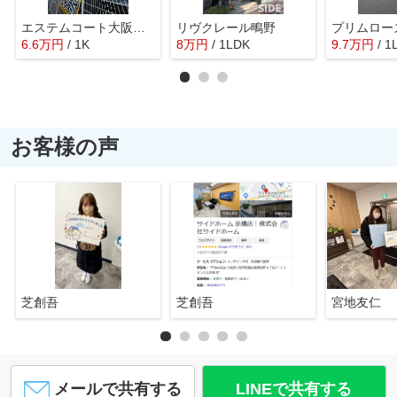
エステムコート大阪関目
リヴクレール鴫野
6.6
万
円
/ 1K
8
万
円
/ 1LDK
9.7
万
円
/ 1
お客様の声
芝創吾
芝創吾
宮地友仁
メールで共有する
LINEで共有する