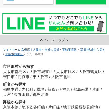
ページトップへ
サイドホーム 京橋店｜大阪市～京橋の賃貸・不動産情報
>
(賃貸)地域から探す
>
大阪市城東区
>
ラムール京橋
市区町村から探す
大阪市都島区
/
大阪市城東区
/
大阪市旭区
/
大阪市鶴見区
/
守口市
/
門真市
/
東大阪市
/
大阪市北区
町名から探す
都島本通
/
内代町
/
横堤
/
新森
/
今福東
/
都島南通
/
片町
/
大宮
/
東野田町
/
都島北通
路線から探す
京阪本線
/
地下鉄谷町線
/
片町線
/
地下鉄長堀鶴見緑地
/