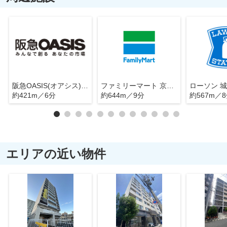
阪急OASIS(オアシス) 野江店
ファミリーマート 京橋店
約421m／6分
約644m／9分
約567m／
エリアの近い物件