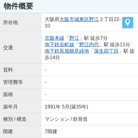
物件概要
大阪府
大阪市城東区
野江
２丁目22-
所在地
10
京阪本線
「
野江
」駅 徒歩7分
地下鉄谷町線
「
野江内代
」駅 徒歩11分
交通
地下鉄長堀鶴見緑地
「
蒲生四丁目
」駅 徒
歩14分
賃料
-
管理費等
-
面積
-
築年月
1991年 5月(築35年)
種別 / 構造
マンション / 鉄骨造
階建
7階建