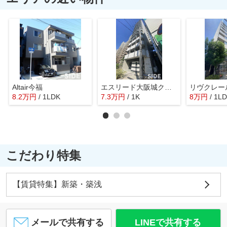
Altair今福
エスリード大阪城クローグ
リヴクレー
8.2
万
円
/ 1LDK
7.3
万
円
/ 1K
8
万
円
/ 1L
こだわり特集
【賃貸特集】新築・築浅
メールで共有する
LINEで共有する