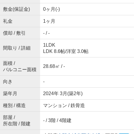
敷金(保証金)
0ヶ月(-)
礼金
1ヶ月
償却 / 敷引
- / -
1LDK
間取り / 詳細
LDK 8.6帖
/
洋室 3.0帖
面積 /
28.68㎡ / -
バルコニー面積
向き
-
築年月
2024年 3月(築2年)
種別 / 構造
マンション / 鉄骨造
部屋 /
- / 3階 / 4階建
所在階 / 階建