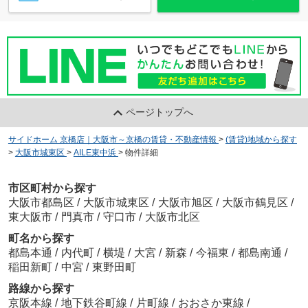
ページトップへ
サイドホーム 京橋店｜大阪市～京橋の賃貸・不動産情報
>
(賃貸)地域から探す
>
大阪市城東区
>
AILE東中浜
>
物件詳細
市区町村から探す
大阪市都島区
/
大阪市城東区
/
大阪市旭区
/
大阪市鶴見区
/
東大阪市
/
門真市
/
守口市
/
大阪市北区
町名から探す
都島本通
/
内代町
/
横堤
/
大宮
/
新森
/
今福東
/
都島南通
/
稲田新町
/
中宮
/
東野田町
路線から探す
京阪本線
/
地下鉄谷町線
/
片町線
/
おおさか東線
/