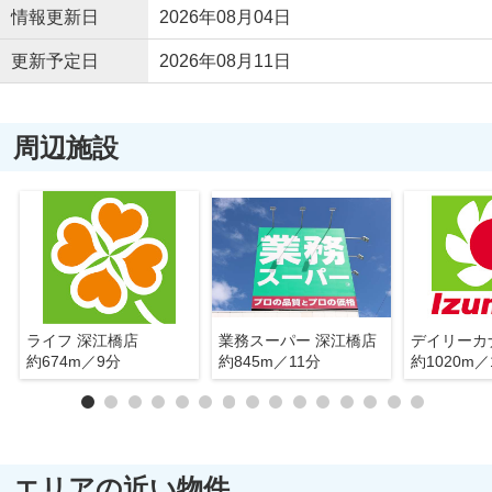
情報更新日
2026年08月04日
更新予定日
2026年08月11日
周辺施設
ライフ 深江橋店
業務スーパー 深江橋店
約674m／9分
約845m／11分
約1020m／
エリアの近い物件