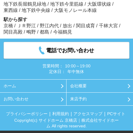
地下鉄長堀鶴見緑地
/
地下鉄今里筋線
/
大阪環状線
/
東西線
/
地下鉄中央線
/
大阪モノレール本線
駅から探す
京橋
/
ＪＲ野江
/
野江内代
/
放出
/
関目成育
/
千林大宮
/
関目高殿
/
鴫野
/
都島
/
今福鶴見
電話でお問い合わせ
営業時間：
10:00～19:00
定休日：
年中無休
ホーム
会社概要
お問い合わせ
来店予約
プライバシーポリシー
利用規約
アクセスマップ
PCサイト
Copyright(c) サイドホーム 京橋店｜株式会社サイドホー
ム All rights reserved.