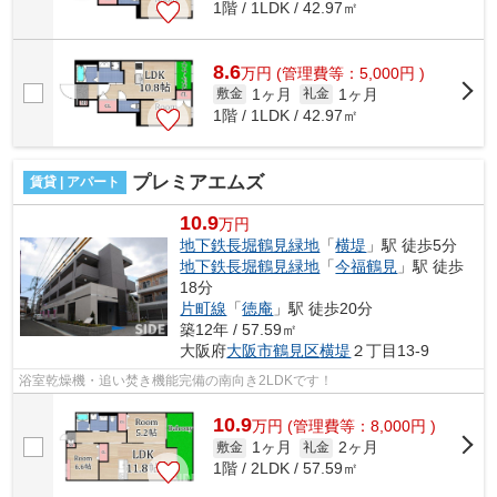
1階 / 1LDK / 42.97㎡
8.6
万
円
(管理費等：5,000円 )
1ヶ月
1ヶ月
敷金
礼金
1階 / 1LDK / 42.97㎡
プレミアエムズ
賃貸 | アパート
10.9
万円
地下鉄長堀鶴見緑地
「
横堤
」駅 徒歩5分
地下鉄長堀鶴見緑地
「
今福鶴見
」駅 徒歩
18分
片町線
「
徳庵
」駅 徒歩20分
築12年 / 57.59㎡
大阪府
大阪市鶴見区
横堤
２丁目13-9
浴室乾燥機・追い焚き機能完備の南向き2LDKです！
10.9
万
円
(管理費等：8,000円 )
1ヶ月
2ヶ月
敷金
礼金
1階 / 2LDK / 57.59㎡