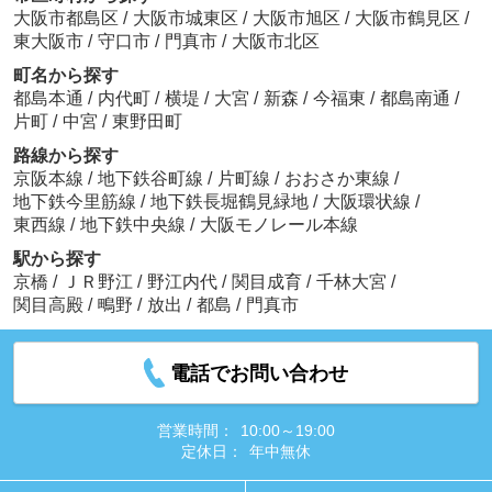
大阪市都島区
/
大阪市城東区
/
大阪市旭区
/
大阪市鶴見区
/
東大阪市
/
守口市
/
門真市
/
大阪市北区
町名から探す
都島本通
/
内代町
/
横堤
/
大宮
/
新森
/
今福東
/
都島南通
/
片町
/
中宮
/
東野田町
路線から探す
京阪本線
/
地下鉄谷町線
/
片町線
/
おおさか東線
/
地下鉄今里筋線
/
地下鉄長堀鶴見緑地
/
大阪環状線
/
東西線
/
地下鉄中央線
/
大阪モノレール本線
駅から探す
京橋
/
ＪＲ野江
/
野江内代
/
関目成育
/
千林大宮
/
関目高殿
/
鴫野
/
放出
/
都島
/
門真市
電話でお問い合わせ
営業時間：
10:00～19:00
定休日：
年中無休