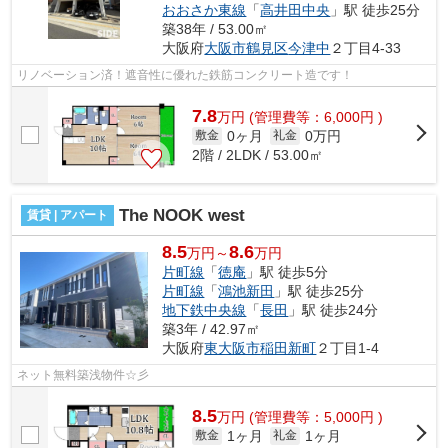
おおさか東線
「
高井田中央
」駅 徒歩25分
築38年 / 53.00㎡
大阪府
大阪市鶴見区
今津中
２丁目4-33
リノベーション済！遮音性に優れた鉄筋コンクリート造です！
7.8
万
円
(管理費等：6,000円 )
0ヶ月
0万円
敷金
礼金
2階 / 2LDK / 53.00㎡
The NOOK west
賃貸 | アパート
8.5
8.6
万円～
万円
片町線
「
徳庵
」駅 徒歩5分
片町線
「
鴻池新田
」駅 徒歩25分
地下鉄中央線
「
長田
」駅 徒歩24分
築3年 / 42.97㎡
大阪府
東大阪市
稲田新町
２丁目1-4
ネット無料築浅物件☆彡
8.5
万
円
(管理費等：5,000円 )
1ヶ月
1ヶ月
敷金
礼金