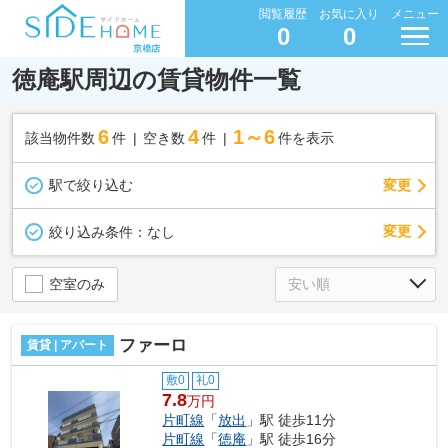
閲覧履歴
お気に入り
メニュー
0
0
徳庵駅周辺の賃貸物件一覧
6
4
1～6
該当物件数
件
空き数
件
件を表示
駅で絞り込む
変更
変更
絞り込み条件：
なし
空室のみ
ファーロ
賃貸 | アパート
敷0
礼0
7.8
万円
片町線
「
放出
」駅 徒歩11分
片町線
「
徳庵
」駅 徒歩16分