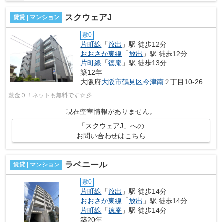
スクウェアJ
賃貸 | マンション
敷0
片町線
「
放出
」駅 徒歩12分
おおさか東線
「
放出
」駅 徒歩12分
片町線
「
徳庵
」駅 徒歩13分
築12年
大阪府
大阪市鶴見区
今津南
２丁目10-26
敷金０！ネットも無料です☆彡
現在空室情報がありません。
「スクウェアJ」への
お問い合わせはこちら
ラベニール
賃貸 | マンション
敷0
片町線
「
放出
」駅 徒歩14分
おおさか東線
「
放出
」駅 徒歩14分
片町線
「
徳庵
」駅 徒歩14分
築20年