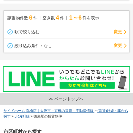
6
4
1～6
該当物件数
件
空き数
件
件を表示
駅で絞り込む
変更
変更
絞り込み条件：
なし
ページトップへ
サイドホーム 京橋店｜大阪市～京橋の賃貸・不動産情報
>
(賃貸)路線・駅から
探す
>
JR片町線
>
徳庵駅の賃貸物件
市区町村から探す