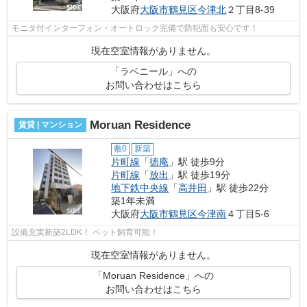
大阪府
大阪市鶴見区
今津北
２丁目8-39
モニタ付インターフォン・オートロック完備で防犯面も安心です！
現在空室情報がありません。
「ラベニール」への
お問い合わせはこちら
Moruan Residence
賃貸 | マンション
敷0
新築
片町線
「
徳庵
」駅 徒歩9分
片町線
「
放出
」駅 徒歩19分
地下鉄中央線
「
高井田
」駅 徒歩22分
築1年未満
大阪府
大阪市鶴見区
今津南
４丁目5-6
設備充実新築2LDK！ ペット飼育可能！
現在空室情報がありません。
「Moruan Residence」への
お問い合わせはこちら