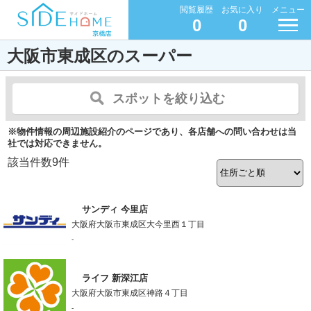
閲覧履歴
お気に入り
メニュー
0
0
大阪市東成区のスーパー
スポットを絞り込む
※物件情報の周辺施設紹介のページであり、各店舗への問い合わせは当
社では対応できません。
該当件数
9
件
サンディ 今里店
大阪府大阪市東成区大今里西１丁目
-
ライフ 新深江店
大阪府大阪市東成区神路４丁目
-