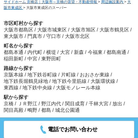
サイドホーム 京橋店｜大阪市～京橋の賃貸・不動産情報
>
周辺施設案内
>
大
阪市東成区
>
大阪市東成区のスーパー
市区町村から探す
大阪市都島区
/
大阪市城東区
/
大阪市旭区
/
大阪市鶴見区
/
東大阪市
/
門真市
/
守口市
/
大阪市北区
町名から探す
都島本通
/
内代町
/
横堤
/
大宮
/
新森
/
今福東
/
都島南通
/
稲田新町
/
中宮
/
東野田町
路線から探す
京阪本線
/
地下鉄谷町線
/
片町線
/
おおさか東線
/
地下鉄長堀鶴見緑地
/
地下鉄今里筋線
/
大阪環状線
/
東西線
/
地下鉄中央線
/
大阪モノレール本線
駅から探す
京橋
/
ＪＲ野江
/
野江内代
/
関目成育
/
千林大宮
/
放出
/
関目高殿
/
鴫野
/
都島
/
城北公園通
電話でお問い合わせ