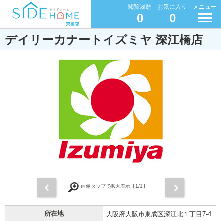
閲覧履歴
お気に入り
メニュー
0
0
デイリーカナートイズミヤ 深江橋店
前
次
画像タップで拡大表示【
1
/1】
所在地
大阪府大阪市東成区深江北１丁目7-4