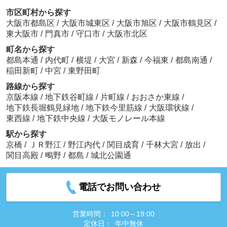
市区町村から探す
大阪市都島区
/
大阪市城東区
/
大阪市旭区
/
大阪市鶴見区
/
東大阪市
/
門真市
/
守口市
/
大阪市北区
町名から探す
都島本通
/
内代町
/
横堤
/
大宮
/
新森
/
今福東
/
都島南通
/
稲田新町
/
中宮
/
東野田町
路線から探す
京阪本線
/
地下鉄谷町線
/
片町線
/
おおさか東線
/
地下鉄長堀鶴見緑地
/
地下鉄今里筋線
/
大阪環状線
/
東西線
/
地下鉄中央線
/
大阪モノレール本線
駅から探す
京橋
/
ＪＲ野江
/
野江内代
/
関目成育
/
千林大宮
/
放出
/
関目高殿
/
鴫野
/
都島
/
城北公園通
電話でお問い合わせ
営業時間：
10:00～19:00
定休日：
年中無休