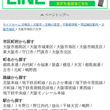
ページトップへ
サイドホーム 京橋店｜大阪市～京橋の賃貸・不動産情報
>
周辺施設案内
>
大
阪市旭区
>
大阪市旭区の大学
市区町村から探す
大阪市都島区
/
大阪市城東区
/
大阪市旭区
/
大阪市鶴見区
/
東大阪市
/
守口市
/
門真市
/
大阪市北区
町名から探す
都島本通
/
内代町
/
今福東
/
新森
/
横堤
/
大宮
/
都島南通
/
古市
/
元町
/
鴫野西
路線から探す
京阪本線
/
地下鉄谷町線
/
おおさか東線
/
地下鉄今里筋線
/
片町線
/
地下鉄長堀鶴見緑地
/
大阪環状線
/
東西線
/
地下鉄中央線
/
大阪モノレール本線
駅から探す
京橋
/
ＪＲ野江
/
野江内代
/
放出
/
千林大宮
/
鴫野
/