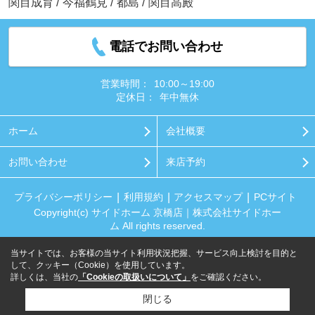
関目成育
/
今福鶴見
/
都島
/
関目高殿
電話でお問い合わせ
営業時間：
10:00～19:00
定休日：
年中無休
ホーム
会社概要
お問い合わせ
来店予約
プライバシーポリシー
利用規約
アクセスマップ
PCサイト
Copyright(c) サイドホーム 京橋店｜株式会社サイドホー
ム All rights reserved.
当サイトでは、お客様の当サイト利用状況把握、サービス向上検討を目的と
して、クッキー（Cookie）を使用しています。
詳しくは、当社の
「Cookieの取扱いについて」
をご確認ください。
閉じる