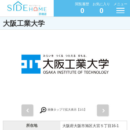
閲覧履歴
お気に入り
メニュー
0
0
大阪工業大学
前
次
画像タップで拡大表示【
1
/1】
所在地
大阪府大阪市旭区大宮５丁目16-1