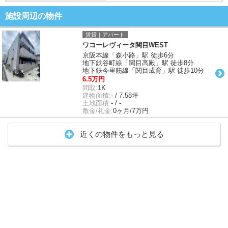
施設周辺の物件
賃貸｜アパート
ワコーレヴィータ関目WEST
京阪本線「森小路」駅 徒歩6分
地下鉄谷町線「関目高殿」駅 徒歩8分
地下鉄今里筋線「関目成育」駅 徒歩10分
6.5万円
間取:
1K
建物面積:
- / 7.58坪
土地面積:
- / -
敷金/礼金:
0ヶ月/7万円
近くの物件をもっと見る