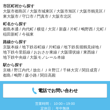
市区町村から探す
大阪市都島区
/
大阪市城東区
/
大阪市旭区
/
大阪市鶴見区
/
東大阪市
/
守口市
/
門真市
/
大阪市北区
町名から探す
都島本通
/
内代町
/
横堤
/
大宮
/
新森
/
片町
/
鴫野西
/
元町
/
稲田新町
/
今福東
路線から探す
京阪本線
/
地下鉄谷町線
/
片町線
/
地下鉄長堀鶴見緑地
/
地下鉄今里筋線
/
おおさか東線
/
大阪環状線
/
東西線
/
地下鉄中央線
/
大阪モノレール本線
駅から探す
京橋
/
野江内代
/
放出
/
ＪＲ野江
/
千林大宮
/
関目成育
/
都島
/
鴫野
/
森小路
/
関目高殿
電話でお問い合わせ
営業時間：
10:00～19:00
定休日：
年中無休