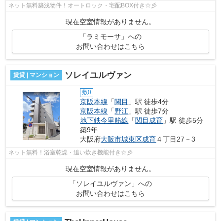
ネット無料築浅物件！オートロック・宅配BOX付き☆彡
現在空室情報がありません。
「ラミモーサ」への
お問い合わせはこちら
ソレイユルヴァン
賃貸 | マンション
敷0
京阪本線
「
関目
」駅 徒歩4分
京阪本線
「
野江
」駅 徒歩7分
地下鉄今里筋線
「
関目成育
」駅 徒歩5分
築9年
大阪府
大阪市城東区
成育
４丁目27－3
ネット無料！浴室乾燥・追い炊き機能付き☆彡
現在空室情報がありません。
「ソレイユルヴァン」への
お問い合わせはこちら