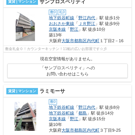
サンプロスペリティ
賃貸 | マンション
敷0
礼0
地下鉄谷町線
「
野江内代
」駅 徒歩1分
おおさか東線
「
ＪＲ野江
」駅 徒歩9分
京阪本線
「
野江
」駅 徒歩10分
築13年
大阪府
大阪市都島区
内代町
１丁目2－16
敷金礼金０！カウンターキッチン！11帖の広いお部屋です☆彡
現在空室情報がありません。
「サンプロスペリティ」への
お問い合わせはこちら
ラミモーサ
賃貸 | マンション
敷0
地下鉄谷町線
「
野江内代
」駅 徒歩8分
地下鉄谷町線
「
都島
」駅 徒歩14分
京阪本線
「
野江
」駅 徒歩15分
築10年
大阪府
大阪市都島区
内代町
３丁目9-25