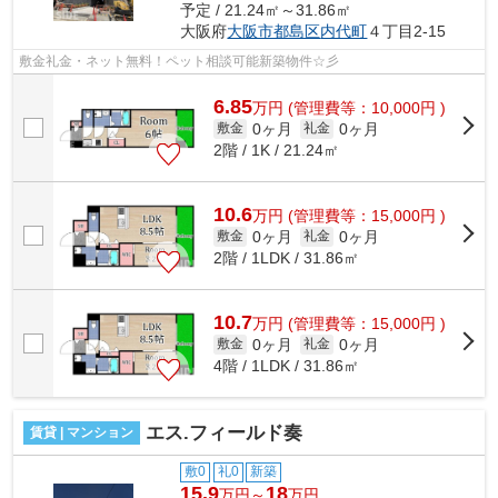
予定 / 21.24㎡～31.86㎡
大阪府
大阪市都島区
内代町
４丁目2-15
敷金礼金・ネット無料！ペット相談可能新築物件☆彡
6.85
万
円
(管理費等：10,000円 )
0ヶ月
0ヶ月
敷金
礼金
2階 / 1K / 21.24㎡
10.6
万
円
(管理費等：15,000円 )
0ヶ月
0ヶ月
敷金
礼金
2階 / 1LDK / 31.86㎡
10.7
万
円
(管理費等：15,000円 )
0ヶ月
0ヶ月
敷金
礼金
4階 / 1LDK / 31.86㎡
エス.フィールド奏
賃貸 | マンション
敷0
礼0
新築
15.9
18
万円～
万円