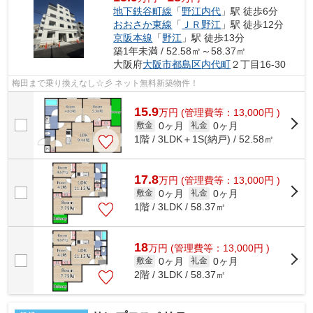
地下鉄谷町線
「
野江内代
」駅 徒歩6分
おおさか東線
「
ＪＲ野江
」駅 徒歩12分
京阪本線
「
野江
」駅 徒歩13分
築1年未満 / 52.58㎡～58.37㎡
大阪府
大阪市都島区
内代町
２丁目16-30
梅田まで乗り換えなし☆彡 ネット無料新築物件！
15.9
万
円
(管理費等：13,000円 )
0ヶ月
0ヶ月
敷金
礼金
1階 / 3LDK＋1S(納戸) / 52.58㎡
17.8
万
円
(管理費等：13,000円 )
0ヶ月
0ヶ月
敷金
礼金
1階 / 3LDK / 58.37㎡
18
万
円
(管理費等：13,000円 )
0ヶ月
0ヶ月
敷金
礼金
2階 / 3LDK / 58.37㎡