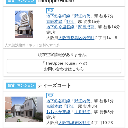
TheUpperHouse
賃貸 | マンション
敷0
地下鉄谷町線
「
野江内代
」駅 徒歩7分
京阪本線
「
野江
」駅 徒歩15分
地下鉄今里筋線
「
関目成育
」駅 徒歩14分
築5年
大阪府
大阪市都島区
内代町
２丁目14－8
人気築浅物件！ネット無料です☆彡
現在空室情報がありません。
「TheUpperHouse」への
お問い合わせはこちら
ティーズコート
賃貸 | マンション
敷0
地下鉄谷町線
「
野江内代
」駅 徒歩1分
京阪本線
「
野江
」駅 徒歩8分
おおさか東線
「
ＪＲ野江
」駅 徒歩8分
築9年
大阪府
大阪市城東区
野江
４丁目10-23