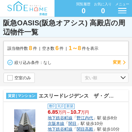
閲覧履歴
お気に入り
メニュー
0
0
阪急OASIS(阪急オアシス) 高殿店の周
辺物件一覧
8
6
1～8
該当物件数
件
空き数
件
件を表示
変更
絞り込み条件：
なし
空室のみ
エスリードレジデンス ザ・グラン都島ノア
賃貸 | マンション
敷0
礼0
新築
6.85
10.7
万円～
万円
地下鉄谷町線
「
野江内代
」駅 徒歩8分
京阪本線
「
関目
」駅 徒歩10分
地下鉄谷町線
「
関目高殿
」駅 徒歩10分