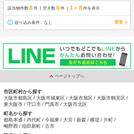
8
6
1～8
該当物件数
件
空き数
件
件を表示
変更
絞り込み条件：
なし
ページトップへ
市区町村から探す
大阪市都島区
/
大阪市城東区
/
大阪市旭区
/
大阪市鶴見区
/
東大阪市
/
守口市
/
門真市
/
大阪市北区
町名から探す
都島本通
/
内代町
/
今福東
/
大宮
/
新森
/
横堤
/
片町
/
鴫野西
/
稲田新町
/
古市