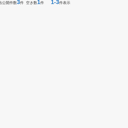
3
1
1-3
当公開件数
件 空き数
件
件表示