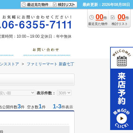
最終更新：2026年08月08日
00
00
件
件
最近見た物件
検討リスト
業時間：10:00～19:00
定休日：年中無休
ンスストア
>
ファミリーマート 新森七丁
表示件数：
3
1
1-3
当公開件数
件 空き数
件
件表示
9