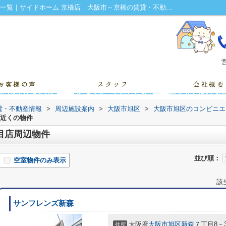
ファミリーマート 新森七丁目店周辺の物件一覧｜サイドホーム 京橋店｜大阪市～京橋の賃貸・不動産情報
営
貸・不動産情報
>
周辺施設案内
>
大阪市旭区
>
大阪市旭区のコンビニエ
の近くの物件
目店周辺物件
並び順：
空室物件のみ表示
該
サンフレンズ新森
大阪府
大阪市旭区
新森
７丁目8－3
住所