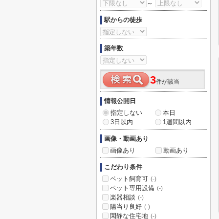
～
駅からの徒歩
築年数
3
件が該当
情報公開日
指定しない
本日
3日以内
1週間以内
画像・動画あり
画像あり
動画あり
こだわり条件
ペット飼育可
(-)
ペット専用設備
(-)
楽器相談
(-)
陽当り良好
(-)
閑静な住宅地
(-)