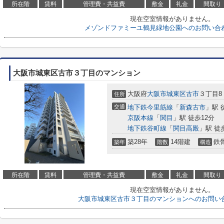
所在階
賃料
管理費・共益費
敷金
礼金
間取り
現在空室情報がありません。
メゾンドファミーユ鶴見緑地公園へのお問い合
大阪市城東区古市３丁目のマンション
大阪府
大阪市城東区
古市
３丁目8
住所
交通
地下鉄今里筋線
「
新森古市
」駅 
京阪本線
「
関目
」駅 徒歩12分
地下鉄谷町線
「
関目高殿
」駅 徒
築28年
14階建
鉄
築年
階数
構造
所在階
賃料
管理費・共益費
敷金
礼金
間取り
現在空室情報がありません。
大阪市城東区古市３丁目のマンションへのお問い