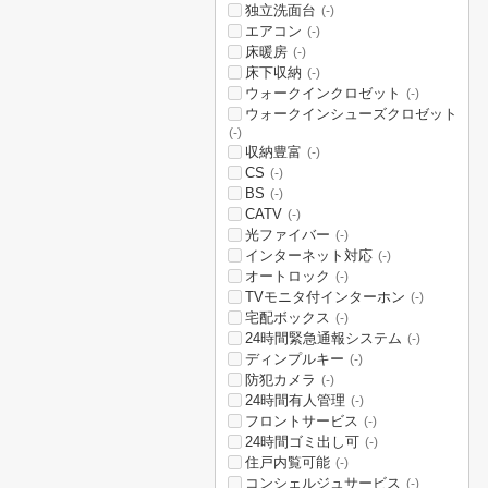
独立洗面台
(-)
エアコン
(-)
床暖房
(-)
床下収納
(-)
ウォークインクロゼット
(-)
ウォークインシューズクロゼット
(-)
収納豊富
(-)
CS
(-)
BS
(-)
CATV
(-)
光ファイバー
(-)
インターネット対応
(-)
オートロック
(-)
TVモニタ付インターホン
(-)
宅配ボックス
(-)
24時間緊急通報システム
(-)
ディンプルキー
(-)
防犯カメラ
(-)
24時間有人管理
(-)
フロントサービス
(-)
24時間ゴミ出し可
(-)
住戸内覧可能
(-)
コンシェルジュサービス
(-)