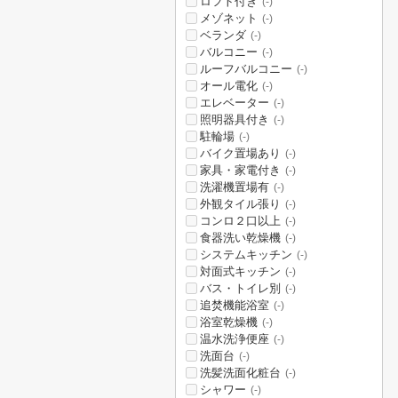
ロフト付き
(-)
メゾネット
(-)
ベランダ
(-)
バルコニー
(-)
ルーフバルコニー
(-)
オール電化
(-)
エレベーター
(-)
照明器具付き
(-)
駐輪場
(-)
バイク置場あり
(-)
家具・家電付き
(-)
洗濯機置場有
(-)
外観タイル張り
(-)
コンロ２口以上
(-)
食器洗い乾燥機
(-)
システムキッチン
(-)
対面式キッチン
(-)
バス・トイレ別
(-)
追焚機能浴室
(-)
浴室乾燥機
(-)
温水洗浄便座
(-)
洗面台
(-)
洗髪洗面化粧台
(-)
シャワー
(-)