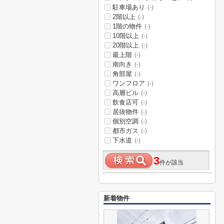
駐車場あり
(-)
2階以上
(-)
1階の物件
(-)
10階以上
(-)
20階以上
(-)
最上階
(-)
南向き
(-)
角部屋
(-)
ワンフロア
(-)
高層ビル
(-)
飲食店可
(-)
居抜物件
(-)
個別空調
(-)
都市ガス
(-)
下水道
(-)
3
件が該当
新着物件