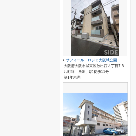
サフィール ロジェ大阪城公園
大阪府大阪市城東区放出西３丁目7-8
片町線「放出」駅 徒歩11分
築1年未満