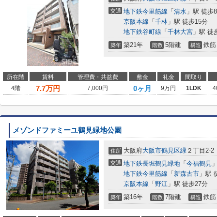
交通
地下鉄今里筋線
「
清水
」駅 徒歩
京阪本線
「
千林
」駅 徒歩15分
地下鉄谷町線
「
千林大宮
」駅 徒
築21年
5階建
鉄筋
築年
階数
構造
所在階
賃料
管理費・共益費
敷金
礼金
間取り
7.7
万円
0ヶ月
4階
7,000円
9万円
1LDK
4
メゾンドファミーユ鶴見緑地公園
大阪府
大阪市鶴見区
緑
２丁目2-2
住所
交通
地下鉄長堀鶴見緑地
「
今福鶴見
」
地下鉄今里筋線
「
新森古市
」駅 
京阪本線
「
野江
」駅 徒歩27分
築16年
7階建
鉄筋
築年
階数
構造