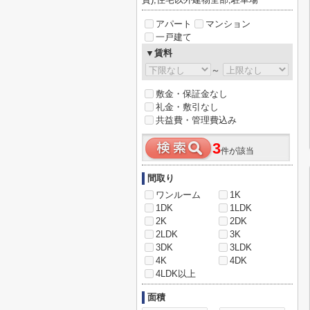
アパート
マンション
一戸建て
▼賃料
～
敷金・保証金なし
礼金・敷引なし
共益費・管理費込み
3
件が該当
間取り
ワンルーム
1K
1DK
1LDK
2K
2DK
2LDK
3K
3DK
3LDK
4K
4DK
4LDK以上
面積