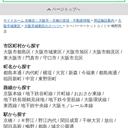
ページトップへ
サイドホーム 京橋店｜大阪市～京橋の賃貸・不動産情報
>
周辺施設案内
>
大
阪市城東区
>
大阪市城東区のスーパー
>
スーパーマーケットコノミヤ 鴫野西
店
市区町村から探す
大阪市都島区
/
大阪市城東区
/
大阪市旭区
/
大阪市鶴見区
/
東大阪市
/
門真市
/
守口市
/
大阪市北区
町名から探す
都島本通
/
内代町
/
横堤
/
大宮
/
新森
/
今福東
/
都島南通
/
稲田新町
/
中宮
/
東野田町
路線から探す
京阪本線
/
地下鉄谷町線
/
片町線
/
おおさか東線
/
地下鉄長堀鶴見緑地
/
地下鉄今里筋線
/
大阪環状線
/
東西線
/
地下鉄中央線
/
大阪モノレール本線
駅から探す
京橋
/
ＪＲ野江
/
野江内代
/
関目成育
/
千林大宮
/
放出
/
関目高殿
/
鴫野
/
都島
/
城北公園通