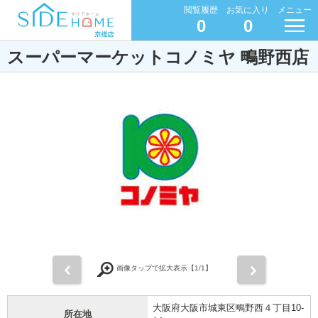
閲覧履歴
お気に入り
メニュー
0
0
スーパーマーケットコノミヤ 鴫野西店
前
次
画像タップで拡大表示【
1
/1】
大阪府大阪市城東区鴫野西４丁目10-
所在地