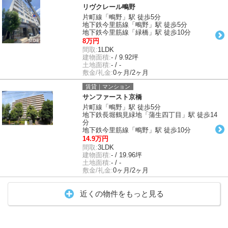
リヴクレール鴫野
片町線「鴫野」駅 徒歩5分
地下鉄今里筋線「鴫野」駅 徒歩5分
地下鉄今里筋線「緑橋」駅 徒歩10分
8万円
間取:
1LDK
建物面積:
- / 9.92坪
土地面積:
- / -
敷金/礼金:
0ヶ月/2ヶ月
賃貸｜マンション
サンファースト京橋
片町線「鴫野」駅 徒歩5分
地下鉄長堀鶴見緑地「蒲生四丁目」駅 徒歩14
分
地下鉄今里筋線「鴫野」駅 徒歩10分
14.9万円
間取:
3LDK
建物面積:
- / 19.96坪
土地面積:
- / -
敷金/礼金:
0ヶ月/2ヶ月
近くの物件をもっと見る