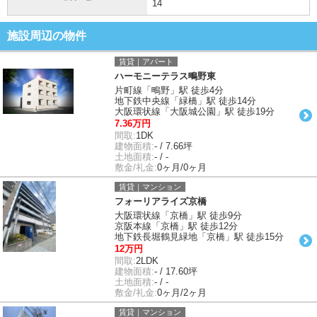
14
施設周辺の物件
賃貸｜アパート
ハーモニーテラス鴫野東
片町線「鴫野」駅 徒歩4分
地下鉄中央線「緑橋」駅 徒歩14分
大阪環状線「大阪城公園」駅 徒歩19分
7.36万円
間取:
1DK
建物面積:
- / 7.66坪
土地面積:
- / -
敷金/礼金:
0ヶ月/0ヶ月
賃貸｜マンション
フォーリアライズ京橋
大阪環状線「京橋」駅 徒歩9分
京阪本線「京橋」駅 徒歩12分
地下鉄長堀鶴見緑地「京橋」駅 徒歩15分
12万円
間取:
2LDK
建物面積:
- / 17.60坪
土地面積:
- / -
敷金/礼金:
0ヶ月/2ヶ月
賃貸｜マンション