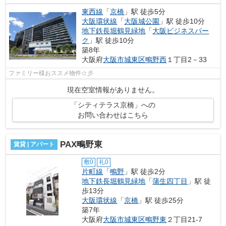
東西線
「
京橋
」駅 徒歩5分
大阪環状線
「
大阪城公園
」駅 徒歩10分
地下鉄長堀鶴見緑地
「
大阪ビジネスパー
ク
」駅 徒歩10分
築8年
大阪府
大阪市城東区
鴫野西
１丁目2－33
ファミリー様おススメ物件☆彡
現在空室情報がありません。
「シティテラス京橋」への
お問い合わせはこちら
PAX鴫野東
賃貸 | アパート
敷0
礼0
片町線
「
鴫野
」駅 徒歩2分
地下鉄長堀鶴見緑地
「
蒲生四丁目
」駅 徒
歩13分
大阪環状線
「
京橋
」駅 徒歩25分
築7年
大阪府
大阪市城東区
鴫野東
２丁目21-7