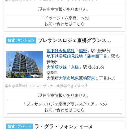
現在空室情報がありません。
「ドゥージエム京橋」への
お問い合わせはこちら
プレサンスロジェ京橋グランスクエア
賃貸 | マンション
地下鉄今里筋線
「
鴫野
」駅 徒歩6分
地下鉄長堀鶴見緑地
「
蒲生四丁目
」駅 徒
歩9分
大阪環状線
「
京橋
」駅 徒歩15分
築6年
大阪府
大阪市城東区
鴫野東
１丁目1-13
南向き築浅物件！ミストサウナ・食洗器付きです☆彡
現在空室情報がありません。
「プレサンスロジェ京橋グランスクエア」への
お問い合わせはこちら
ラ・グラ・フォンティーヌ
賃貸 | アパート