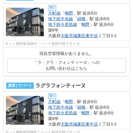
敷0
片町線
「
鴫野
」駅 徒歩8分
地下鉄中央線
「
緑橋
」駅 徒歩8分
地下鉄今里筋線
「
鴫野
」駅 徒歩8分
築8年
大阪府
大阪市城東区
東中浜
１丁目3-2
ネット無料築浅物件！ペット相談可能です☆彡
現在空室情報がありません。
「ラ・グラ・フォンティーヌ」への
お問い合わせはこちら
ラグラフォンティーヌ
賃貸 | アパート
敷0
片町線
「
鴫野
」駅 徒歩8分
地下鉄中央線
「
緑橋
」駅 徒歩8分
地下鉄今里筋線
「
鴫野
」駅 徒歩8分
築8年
大阪府
大阪市城東区
東中浜
１丁目3-2
ネット無料築浅物件！ペット相談可能です☆彡