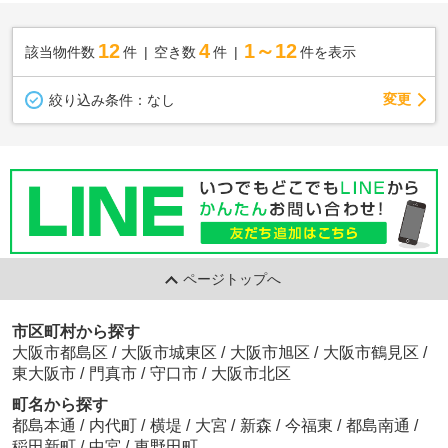
12
4
1～12
該当物件数
件
空き数
件
件を表示
変更
絞り込み条件：
なし
ページトップへ
市区町村から探す
大阪市都島区
/
大阪市城東区
/
大阪市旭区
/
大阪市鶴見区
/
東大阪市
/
門真市
/
守口市
/
大阪市北区
町名から探す
都島本通
/
内代町
/
横堤
/
大宮
/
新森
/
今福東
/
都島南通
/
稲田新町
/
中宮
/
東野田町