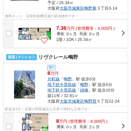
予定 / 25.34㎡
大阪府
大阪市城東区
鴫野東
３丁目3-14
無料ネット・浴室乾燥機完備の築浅物件です！
7.36
万
円
(管理費等：4,000円 )
0ヶ月
0ヶ月
敷金
礼金
1階 / 1DK / 25.34㎡
リヴクレール鴫野
賃貸 | マンション
敷0
8
万円
片町線
「
鴫野
」駅 徒歩5分
地下鉄今里筋線
「
鴫野
」駅 徒歩5分
地下鉄今里筋線
「
緑橋
」駅 徒歩10分
築11年 / 32.81㎡
大阪府
大阪市城東区
鴫野西
５丁目22-24
駅徒歩5分！近隣の商業施設も充実で便利な立地です！
8
万
円
(管理費等：8,000円 )
0ヶ月
2ヶ月
敷金
礼金