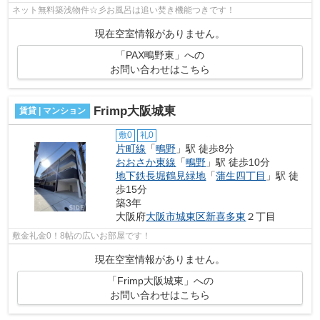
ネット無料築浅物件☆彡お風呂は追い焚き機能つきです！
現在空室情報がありません。
「PAX鴫野東」への
お問い合わせはこちら
Frimp大阪城東
賃貸 | マンション
敷0
礼0
片町線
「
鴫野
」駅 徒歩8分
おおさか東線
「
鴫野
」駅 徒歩10分
地下鉄長堀鶴見緑地
「
蒲生四丁目
」駅 徒
歩15分
築3年
大阪府
大阪市城東区
新喜多東
２丁目
敷金礼金0！8帖の広いお部屋です！
現在空室情報がありません。
「Frimp大阪城東」への
お問い合わせはこちら