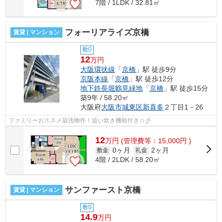
7階 / 1LDK / 32.81㎡
フォーリアライズ京橋
賃貸 | マンション
敷0
12
万円
大阪環状線
「
京橋
」駅 徒歩9分
京阪本線
「
京橋
」駅 徒歩12分
地下鉄長堀鶴見緑地
「
京橋
」駅 徒歩15分
築9年 / 58.20㎡
大阪府
大阪市城東区
新喜多
２丁目1－26
ファミリーおススメ築浅物件！追い炊き機能付き☆彡
12
万
円
(管理費等：15,000円 )
0ヶ月
2ヶ月
敷金
礼金
4階 / 2LDK / 58.20㎡
サンファースト京橋
賃貸 | マンション
敷0
14.9
万円