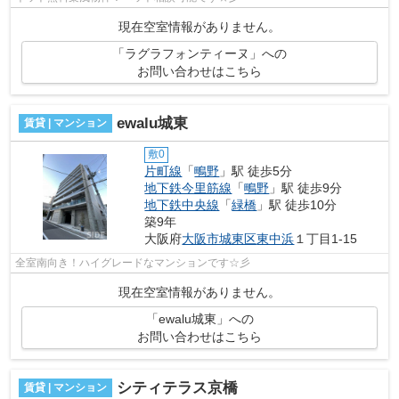
現在空室情報がありません。
「ラグラフォンティーヌ」への
お問い合わせはこちら
ewalu城東
賃貸 | マンション
敷0
片町線
「
鴫野
」駅 徒歩5分
地下鉄今里筋線
「
鴫野
」駅 徒歩9分
地下鉄中央線
「
緑橋
」駅 徒歩10分
築9年
大阪府
大阪市城東区
東中浜
１丁目1-15
全室南向き！ハイグレードなマンションです☆彡
現在空室情報がありません。
「ewalu城東」への
お問い合わせはこちら
シティテラス京橋
賃貸 | マンション