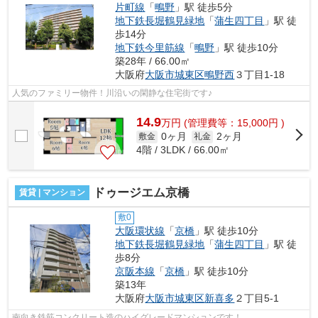
片町線
「
鴫野
」駅 徒歩5分
地下鉄長堀鶴見緑地
「
蒲生四丁目
」駅 徒
歩14分
地下鉄今里筋線
「
鴫野
」駅 徒歩10分
築28年 / 66.00㎡
大阪府
大阪市城東区
鴫野西
３丁目1-18
人気のファミリー物件！川沿いの閑静な住宅街です♪
14.9
万
円
(管理費等：15,000円 )
0ヶ月
2ヶ月
敷金
礼金
4階 / 3LDK / 66.00㎡
ドゥージエム京橋
賃貸 | マンション
敷0
大阪環状線
「
京橋
」駅 徒歩10分
地下鉄長堀鶴見緑地
「
蒲生四丁目
」駅 徒
歩8分
京阪本線
「
京橋
」駅 徒歩10分
築13年
大阪府
大阪市城東区
新喜多
２丁目5-1
南向き鉄筋コンクリート造のハイグレードマンションです！