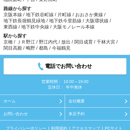
路線から探す
京阪本線
/
地下鉄谷町線
/
片町線
/
おおさか東線
/
地下鉄長堀鶴見緑地
/
地下鉄今里筋線
/
大阪環状線
/
東西線
/
地下鉄中央線
/
大阪モノレール本線
駅から探す
京橋
/
ＪＲ野江
/
野江内代
/
放出
/
関目成育
/
千林大宮
/
関目高殿
/
鴫野
/
都島
/
今福鶴見
電話でお問い合わせ
営業時間：
10:00～19:00
定休日：
年中無休
ホーム
会社概要
お問い合わせ
来店予約
プライバシーポリシー
利用規約
アクセスマップ
PCサイト