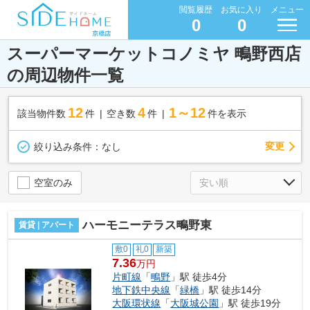
閲覧履歴
お気に入り
メニュー
0
0
スーパーマーケットコノミヤ 鴫野西店
の周辺物件一覧
12
4
1～12
該当物件数
件
空き数
件
件を表示
変更
絞り込み条件：
なし
空室のみ
ハーモニーテラス鴫野東
賃貸 | アパート
敷0
礼0
新築
7.36
万円
片町線
「
鴫野
」駅 徒歩4分
地下鉄中央線
「
緑橋
」駅 徒歩14分
大阪環状線
「
大阪城公園
」駅 徒歩19分