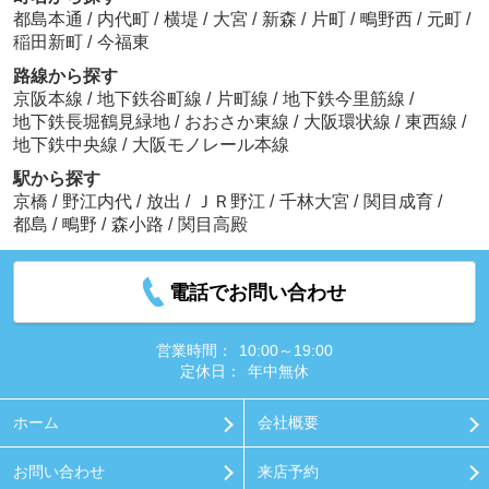
都島本通
/
内代町
/
横堤
/
大宮
/
新森
/
片町
/
鴫野西
/
元町
/
稲田新町
/
今福東
路線から探す
京阪本線
/
地下鉄谷町線
/
片町線
/
地下鉄今里筋線
/
地下鉄長堀鶴見緑地
/
おおさか東線
/
大阪環状線
/
東西線
/
地下鉄中央線
/
大阪モノレール本線
駅から探す
京橋
/
野江内代
/
放出
/
ＪＲ野江
/
千林大宮
/
関目成育
/
都島
/
鴫野
/
森小路
/
関目高殿
電話でお問い合わせ
営業時間：
10:00～19:00
定休日：
年中無休
ホーム
会社概要
お問い合わせ
来店予約