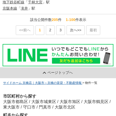
地下鉄谷町線
「
千林大宮
」駅
京阪本線
「
滝井
」駅
該当公開件数
205
件
1-100
件表示
<<前へ
1
2
3
次へ>>
最初
ページトップへ
サイドホーム 京橋店｜大阪市～京橋の賃貸・不動産情報
>
物件一覧
市区町村から探す
大阪市都島区
/
大阪市城東区
/
大阪市旭区
/
大阪市鶴見区
/
東大阪市
/
守口市
/
門真市
/
大阪市北区
町名から探す