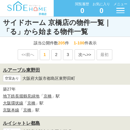
閲覧履歴
お気に入り
メニュー
0
0
サイドホーム 京橋店の物件一覧｜
「る」から始まる物件一覧
該当公開件数
205
件
1-100
件表示
<<前へ
1
2
3
次へ>>
最初
ルアーブル東野田
大阪府大阪市都島区東野田町
空室あり
築27年
地下鉄長堀鶴見緑地
「
京橋
」駅
大阪環状線
「
京橋
」駅
京阪本線
「
京橋
」駅
ルイシャトレ都島