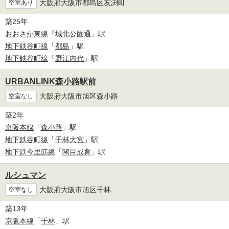
大阪府大阪市都島区友渕町
空室あり
築25年
おおさか東線
「
城北公園通
」駅
地下鉄谷町線
「
都島
」駅
地下鉄谷町線
「
野江内代
」駅
URBANLINK森小路駅前
大阪府大阪市旭区森小路
空室なし
築2年
京阪本線
「
森小路
」駅
地下鉄谷町線
「
千林大宮
」駅
地下鉄今里筋線
「
関目成育
」駅
ルシュマン
大阪府大阪市旭区千林
空室なし
築13年
京阪本線
「
千林
」駅