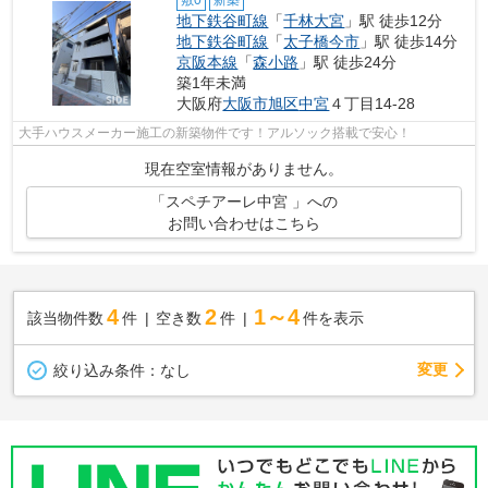
敷0
新築
地下鉄谷町線
「
千林大宮
」駅 徒歩12分
地下鉄谷町線
「
太子橋今市
」駅 徒歩14分
京阪本線
「
森小路
」駅 徒歩24分
築1年未満
大阪府
大阪市旭区
中宮
４丁目14-28
大手ハウスメーカー施工の新築物件です！アルソック搭載で安心！
現在空室情報がありません。
「スペチアーレ中宮 」への
お問い合わせはこちら
4
2
1～4
該当物件数
件
空き数
件
件を表示
変更
絞り込み条件：
なし