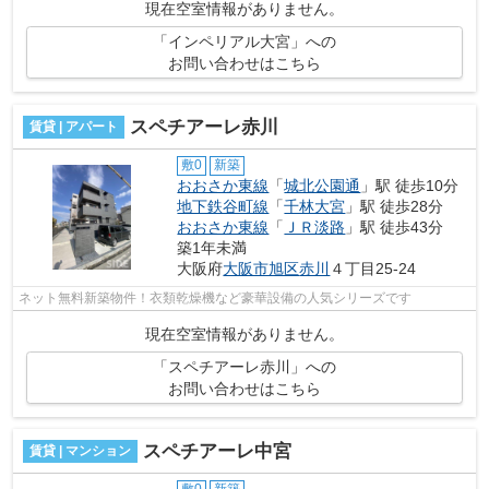
現在空室情報がありません。
「インペリアル大宮」への
お問い合わせはこちら
スペチアーレ赤川
賃貸 | アパート
敷0
新築
おおさか東線
「
城北公園通
」駅 徒歩10分
地下鉄谷町線
「
千林大宮
」駅 徒歩28分
おおさか東線
「
ＪＲ淡路
」駅 徒歩43分
築1年未満
大阪府
大阪市旭区
赤川
４丁目25-24
ネット無料新築物件！衣類乾燥機など豪華設備の人気シリーズです
現在空室情報がありません。
「スペチアーレ赤川」への
お問い合わせはこちら
スペチアーレ中宮
賃貸 | マンション