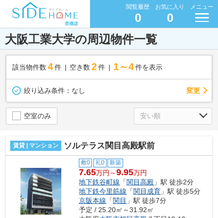
閲覧履歴
お気に入り
メニュー
0
0
大阪工業大学の周辺物件一覧
4
2
1～4
該当物件数
件
空き数
件
件を表示
変更
絞り込み条件：
なし
空室のみ
ソルテラス関目高殿駅前
賃貸 | マンション
敷0
礼0
新築
7.65
9.95
万円～
万円
地下鉄谷町線
「
関目高殿
」駅 徒歩2分
地下鉄今里筋線
「
関目成育
」駅 徒歩5分
京阪本線
「
関目
」駅 徒歩7分
予定 / 25.20㎡～31.92㎡