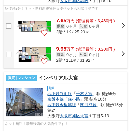
大阪府
大阪市旭区
高殿
７丁目18-10
駅徒歩2分！ネット無料新築物件☆彡ペットも相談可能です！
7.65
万
円
(管理費等：6,480円 )
0ヶ月
0ヶ月
敷金
礼金
2階 / 1K / 25.20㎡
9.95
万
円
(管理費等：8,200円 )
0ヶ月
0ヶ月
敷金
礼金
2階 / 1LDK / 31.92㎡
インペリアル大宮
賃貸 | マンション
敷0
地下鉄谷町線
「
千林大宮
」駅 徒歩5分
京阪本線
「
森小路
」駅 徒歩10分
地下鉄今里筋線
「
関目成育
」駅 徒歩15分
築2年
大阪府
大阪市旭区
大宮
１丁目5-13
ネット無料！豪華設備の人気物件です！