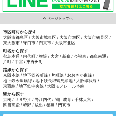
ページトップへ
市区町村から探す
大阪市都島区
/
大阪市城東区
/
大阪市旭区
/
大阪市鶴見区
/
東大阪市
/
守口市
/
門真市
/
大阪市北区
町名から探す
都島本通
/
内代町
/
横堤
/
大宮
/
新森
/
今福東
/
都島南通
/
片町
/
中宮
/
東野田町
路線から探す
京阪本線
/
地下鉄谷町線
/
片町線
/
おおさか東線
/
地下鉄今里筋線
/
地下鉄長堀鶴見緑地
/
大阪環状線
/
東西線
/
地下鉄中央線
/
大阪モノレール本線
駅から探す
京橋
/
ＪＲ野江
/
野江内代
/
関目成育
/
千林大宮
/
関目高殿
/
鴫野
/
放出
/
都島
/
門真市