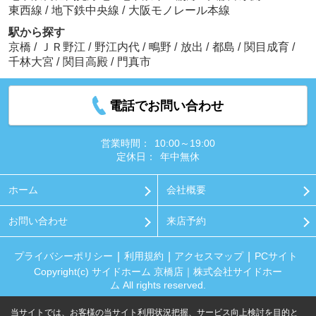
東西線
/
地下鉄中央線
/
大阪モノレール本線
駅から探す
京橋
/
ＪＲ野江
/
野江内代
/
鴫野
/
放出
/
都島
/
関目成育
/
千林大宮
/
関目高殿
/
門真市
電話でお問い合わせ
営業時間：
10:00～19:00
定休日：
年中無休
ホーム
会社概要
お問い合わせ
来店予約
プライバシーポリシー
利用規約
アクセスマップ
PCサイト
Copyright(c) サイドホーム 京橋店｜株式会社サイドホー
ム All rights reserved.
当サイトでは、お客様の当サイト利用状況把握、サービス向上検討を目的と