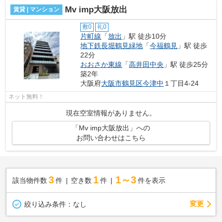
Mv imp大阪放出
賃貸 | マンション
敷0
礼0
片町線
「
放出
」駅 徒歩10分
地下鉄長堀鶴見緑地
「
今福鶴見
」駅 徒歩
22分
おおさか東線
「
高井田中央
」駅 徒歩25分
築2年
大阪府
大阪市鶴見区
今津中
１丁目4-24
ネット無料！
現在空室情報がありません。
「Mv imp大阪放出」への
お問い合わせはこちら
3
1
1～3
該当物件数
件
空き数
件
件を表示
変更
絞り込み条件：
なし