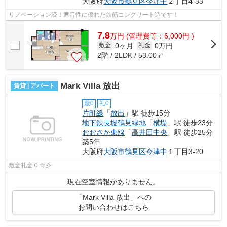
大阪府
大阪市鶴見区
今津中
２丁目4-33
リノベーション済！遮音性に優れた鉄筋コンクリート造です！
7.8
万
円
(管理費等：6,000円 )
0ヶ月
0万円
敷金
礼金
2階 / 2LDK / 53.00㎡
Mark Villa 放出
賃貸 | アパート
敷0
礼0
片町線
「
放出
」駅 徒歩15分
地下鉄長堀鶴見緑地
「
横堤
」駅 徒歩23分
おおさか東線
「
高井田中央
」駅 徒歩25分
築5年
大阪府
大阪市鶴見区
今津中
１丁目3-20
敷金礼金０☆彡
現在空室情報がありません。
「Mark Villa 放出」への
お問い合わせはこちら