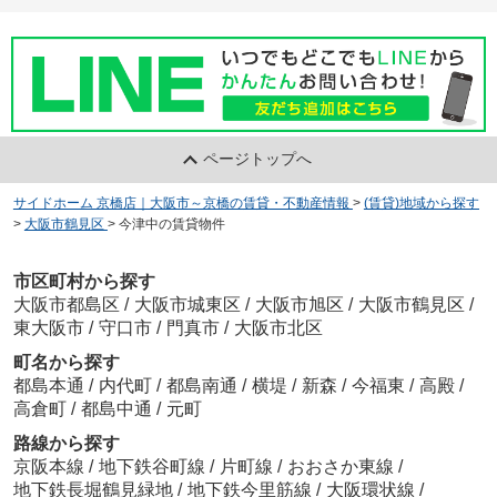
ページトップへ
サイドホーム 京橋店｜大阪市～京橋の賃貸・不動産情報
>
(賃貸)地域から探す
>
大阪市鶴見区
>
今津中の賃貸物件
市区町村から探す
大阪市都島区
/
大阪市城東区
/
大阪市旭区
/
大阪市鶴見区
/
東大阪市
/
守口市
/
門真市
/
大阪市北区
町名から探す
都島本通
/
内代町
/
都島南通
/
横堤
/
新森
/
今福東
/
高殿
/
高倉町
/
都島中通
/
元町
路線から探す
京阪本線
/
地下鉄谷町線
/
片町線
/
おおさか東線
/
地下鉄長堀鶴見緑地
/
地下鉄今里筋線
/
大阪環状線
/