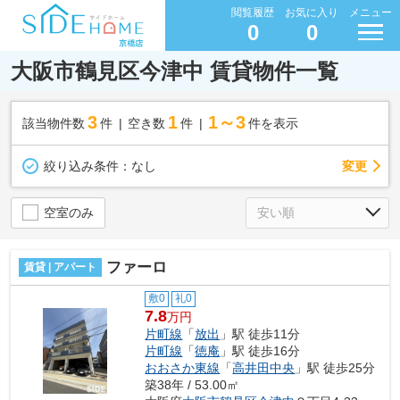
閲覧履歴
お気に入り
メニュー
0
0
大阪市鶴見区今津中 賃貸物件一覧
3
1
1～3
該当物件数
件
空き数
件
件を表示
変更
絞り込み条件：
なし
空室のみ
ファーロ
賃貸 | アパート
敷0
礼0
7.8
万円
片町線
「
放出
」駅 徒歩11分
片町線
「
徳庵
」駅 徒歩16分
おおさか東線
「
高井田中央
」駅 徒歩25分
築38年 / 53.00㎡