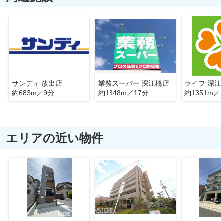
サンディ 放出店
業務スーパー 深江橋店
ライフ 深
約683m／9分
約1348m／17分
約1351m／
エリアの近い物件