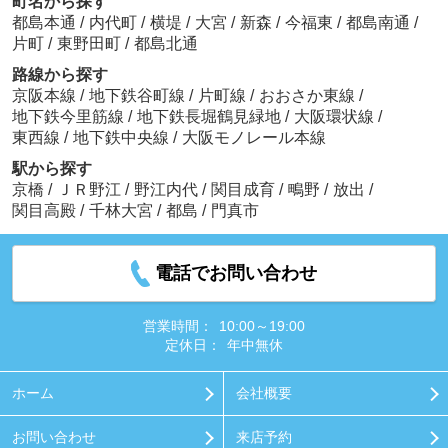
町名から探す
都島本通
/
内代町
/
横堤
/
大宮
/
新森
/
今福東
/
都島南通
/
片町
/
東野田町
/
都島北通
路線から探す
京阪本線
/
地下鉄谷町線
/
片町線
/
おおさか東線
/
地下鉄今里筋線
/
地下鉄長堀鶴見緑地
/
大阪環状線
/
東西線
/
地下鉄中央線
/
大阪モノレール本線
駅から探す
京橋
/
ＪＲ野江
/
野江内代
/
関目成育
/
鴫野
/
放出
/
関目高殿
/
千林大宮
/
都島
/
門真市
電話でお問い合わせ
営業時間：
10:00～19:00
定休日：
年中無休
ホーム
会社概要
お問い合わせ
来店予約