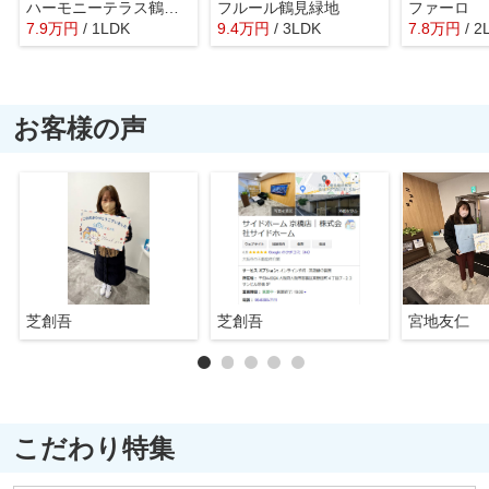
ハーモニーテラス鶴見緑地
フルール鶴見緑地
ファーロ
7.9
万
円
/ 1LDK
9.4
万
円
/ 3LDK
7.8
万
円
/ 2
お客様の声
芝創吾
芝創吾
宮地友仁
こだわり特集