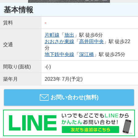
基本情報
賃料
-
片町線
「
放出
」駅 徒歩6分
おおさか東線
「
高井田中央
」駅 徒歩22
交通
分
地下鉄中央線
「
深江橋
」駅 徒歩25分
間取り(面積)
-(-)
築年月
2023年 7月(予定)
お問い合わせ(無料)