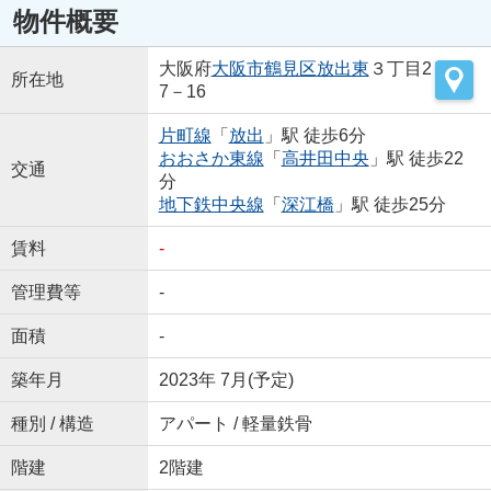
物件概要
大阪府
大阪市鶴見区
放出東
３丁目2
所在地
7－16
片町線
「
放出
」駅 徒歩6分
おおさか東線
「
高井田中央
」駅 徒歩22
交通
分
地下鉄中央線
「
深江橋
」駅 徒歩25分
賃料
-
管理費等
-
面積
-
築年月
2023年 7月(予定)
種別 / 構造
アパート / 軽量鉄骨
階建
2階建