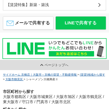
【賃貸特集】新築・築浅
メールで共有する
LINEで共有する
ページトップへ
サイドホーム 京橋店｜大阪市～京橋の賃貸・不動産情報
>
(賃貸)地域から探す
>
大阪市鶴見区
>
シャーメゾン大橋興産Ⅱ
市区町村から探す
大阪市都島区
/
大阪市城東区
/
大阪市旭区
/
大阪市鶴見区
/
東大阪市
/
守口市
/
門真市
/
大阪市北区