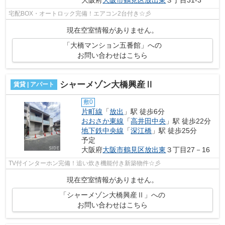
大阪府
大阪市鶴見区
放出東
３丁目31-3
宅配BOX・オートロック完備！エアコン2台付き☆彡
現在空室情報がありません。
「大橋マンション五番館」への
お問い合わせはこちら
シャーメゾン大橋興産Ⅱ
賃貸 | アパート
敷0
片町線
「
放出
」駅 徒歩6分
おおさか東線
「
高井田中央
」駅 徒歩22分
地下鉄中央線
「
深江橋
」駅 徒歩25分
予定
大阪府
大阪市鶴見区
放出東
３丁目27－16
TV付インターホン完備！追い炊き機能付き新築物件☆彡
現在空室情報がありません。
「シャーメゾン大橋興産Ⅱ」への
お問い合わせはこちら