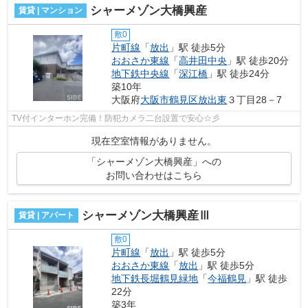
シャーメゾン大橋興産
賃貸 | マンション
敷0
片町線
「
放出
」駅 徒歩5分
おおさか東線
「
高井田中央
」駅 徒歩20分
地下鉄中央線
「
深江橋
」駅 徒歩24分
築10年
大阪府
大阪市鶴見区
放出東
３丁目28－7
TV付インターホン完備！防犯カメラ二台設置で安心☆彡
現在空室情報がありません。
「シャーメゾン大橋興産」への
お問い合わせはこちら
シャーメゾン大橋興産Ⅲ
賃貸 | アパート
敷0
片町線
「
放出
」駅 徒歩5分
おおさか東線
「
放出
」駅 徒歩5分
地下鉄長堀鶴見緑地
「
今福鶴見
」駅 徒歩
22分
築3年