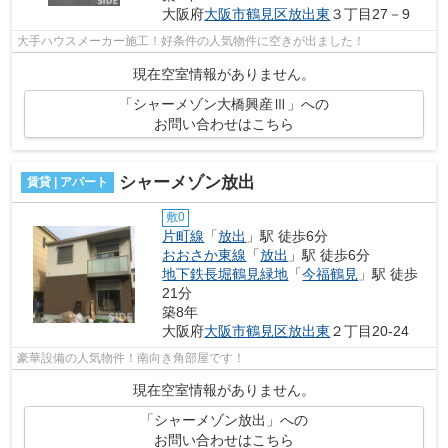
大阪府
大阪市鶴見区
放出東
３丁目27－9
大手ハウスメーカー施工！好条件の人気物件に空きが出ました！
現在空室情報がありません。
「シャーメゾン大橋興産Ⅲ」への
お問い合わせはこちら
シャーメゾン放出
賃貸 | アパート
敷0
片町線
「
放出
」駅 徒歩6分
おおさか東線
「
放出
」駅 徒歩6分
地下鉄長堀鶴見緑地
「
今福鶴見
」駅 徒歩
21分
築8年
大阪府
大阪市鶴見区
放出東
２丁目20-24
豪華設備の人気物件！南向き角部屋です！
現在空室情報がありません。
「シャーメゾン放出」への
お問い合わせはこちら