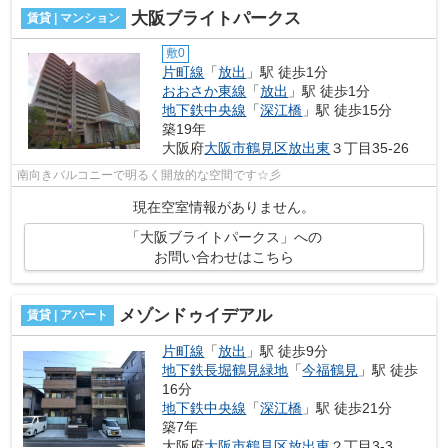
大阪ブライトパークス
賃貸 | マンション
敷0
片町線
「
放出
」駅 徒歩1分
おおさか東線
「
放出
」駅 徒歩1分
地下鉄中央線
「
深江橋
」駅 徒歩15分
築19年
大阪府
大阪市鶴見区
放出東
３丁目35-26
南向きバルコニーで明るく開放的な空間です☆彡
現在空室情報がありません。
「大阪ブライトパークス」への
お問い合わせはこちら
メゾンドゥイデアル
賃貸 | アパート
片町線
「
放出
」駅 徒歩9分
地下鉄長堀鶴見緑地
「
今福鶴見
」駅 徒歩
16分
地下鉄中央線
「
深江橋
」駅 徒歩21分
築7年
大阪府
大阪市鶴見区
放出東
２丁目3-3