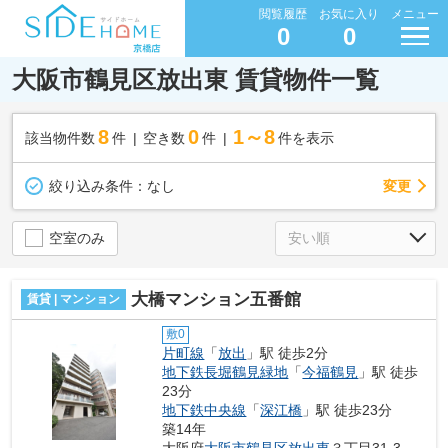
閲覧履歴
お気に入り
メニュー
0
0
大阪市鶴見区放出東 賃貸物件一覧
8
0
1～8
該当物件数
件
空き数
件
件を表示
変更
絞り込み条件：
なし
空室のみ
大橋マンション五番館
賃貸 | マンション
敷0
片町線
「
放出
」駅 徒歩2分
地下鉄長堀鶴見緑地
「
今福鶴見
」駅 徒歩
23分
地下鉄中央線
「
深江橋
」駅 徒歩23分
築14年