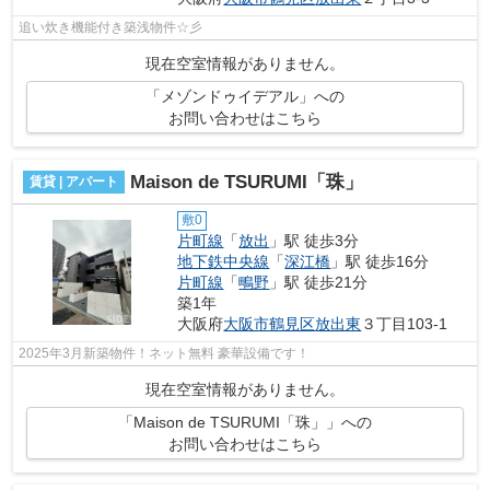
追い炊き機能付き築浅物件☆彡
現在空室情報がありません。
「メゾンドゥイデアル」への
お問い合わせはこちら
Maison de TSURUMI「珠」
賃貸 | アパート
敷0
片町線
「
放出
」駅 徒歩3分
地下鉄中央線
「
深江橋
」駅 徒歩16分
片町線
「
鴫野
」駅 徒歩21分
築1年
大阪府
大阪市鶴見区
放出東
３丁目103-1
2025年3月新築物件！ネット無料 豪華設備です！
現在空室情報がありません。
「Maison de TSURUMI「珠」」への
お問い合わせはこちら