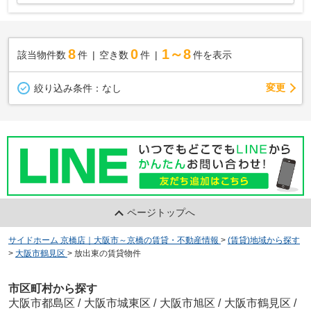
8
0
1～8
該当物件数
件
空き数
件
件を表示
変更
絞り込み条件：
なし
ページトップへ
サイドホーム 京橋店｜大阪市～京橋の賃貸・不動産情報
>
(賃貸)地域から探す
>
大阪市鶴見区
>
放出東の賃貸物件
市区町村から探す
大阪市都島区
/
大阪市城東区
/
大阪市旭区
/
大阪市鶴見区
/