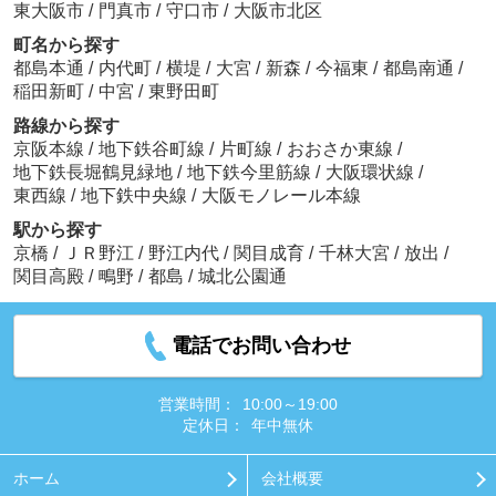
東大阪市
/
門真市
/
守口市
/
大阪市北区
町名から探す
都島本通
/
内代町
/
横堤
/
大宮
/
新森
/
今福東
/
都島南通
/
稲田新町
/
中宮
/
東野田町
路線から探す
京阪本線
/
地下鉄谷町線
/
片町線
/
おおさか東線
/
地下鉄長堀鶴見緑地
/
地下鉄今里筋線
/
大阪環状線
/
東西線
/
地下鉄中央線
/
大阪モノレール本線
駅から探す
京橋
/
ＪＲ野江
/
野江内代
/
関目成育
/
千林大宮
/
放出
/
関目高殿
/
鴫野
/
都島
/
城北公園通
電話でお問い合わせ
営業時間：
10:00～19:00
定休日：
年中無休
ホーム
会社概要