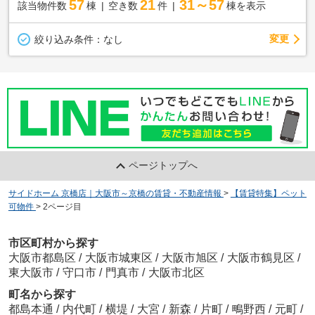
57
21
31～57
該当物件数
棟
空き数
件
棟を表示
変更
絞り込み条件：
なし
ページトップへ
サイドホーム 京橋店｜大阪市～京橋の賃貸・不動産情報
>
【賃貸特集】ペット
可物件
>
2ページ目
市区町村から探す
大阪市都島区
/
大阪市城東区
/
大阪市旭区
/
大阪市鶴見区
/
東大阪市
/
守口市
/
門真市
/
大阪市北区
町名から探す
都島本通
/
内代町
/
横堤
/
大宮
/
新森
/
片町
/
鴫野西
/
元町
/