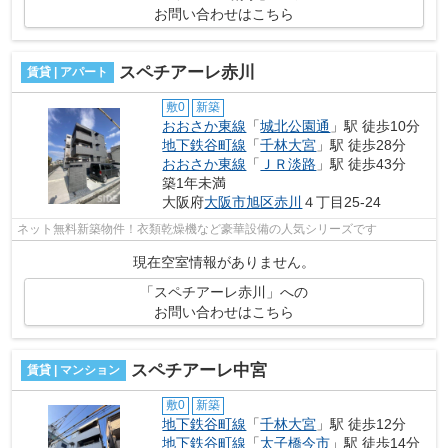
お問い合わせはこちら
スペチアーレ赤川
賃貸 | アパート
敷0
新築
おおさか東線
「
城北公園通
」駅 徒歩10分
地下鉄谷町線
「
千林大宮
」駅 徒歩28分
おおさか東線
「
ＪＲ淡路
」駅 徒歩43分
築1年未満
大阪府
大阪市旭区
赤川
４丁目25-24
ネット無料新築物件！衣類乾燥機など豪華設備の人気シリーズです
現在空室情報がありません。
「スペチアーレ赤川」への
お問い合わせはこちら
スペチアーレ中宮
賃貸 | マンション
敷0
新築
地下鉄谷町線
「
千林大宮
」駅 徒歩12分
地下鉄谷町線
「
太子橋今市
」駅 徒歩14分