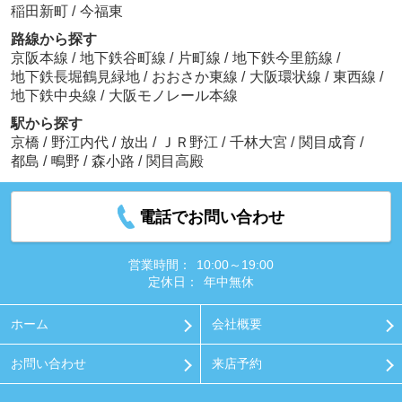
稲田新町
/
今福東
路線から探す
京阪本線
/
地下鉄谷町線
/
片町線
/
地下鉄今里筋線
/
地下鉄長堀鶴見緑地
/
おおさか東線
/
大阪環状線
/
東西線
/
地下鉄中央線
/
大阪モノレール本線
駅から探す
京橋
/
野江内代
/
放出
/
ＪＲ野江
/
千林大宮
/
関目成育
/
都島
/
鴫野
/
森小路
/
関目高殿
電話でお問い合わせ
営業時間：
10:00～19:00
定休日：
年中無休
ホーム
会社概要
お問い合わせ
来店予約