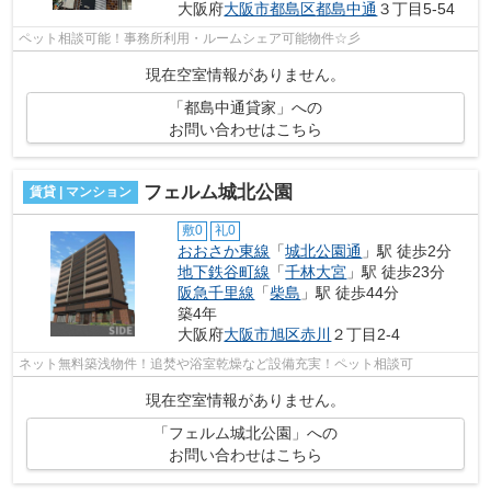
大阪府
大阪市都島区
都島中通
３丁目5-54
ペット相談可能！事務所利用・ルームシェア可能物件☆彡
現在空室情報がありません。
「都島中通貸家」への
お問い合わせはこちら
フェルム城北公園
賃貸 | マンション
敷0
礼0
おおさか東線
「
城北公園通
」駅 徒歩2分
地下鉄谷町線
「
千林大宮
」駅 徒歩23分
阪急千里線
「
柴島
」駅 徒歩44分
築4年
大阪府
大阪市旭区
赤川
２丁目2-4
ネット無料築浅物件！追焚や浴室乾燥など設備充実！ペット相談可
現在空室情報がありません。
「フェルム城北公園」への
お問い合わせはこちら